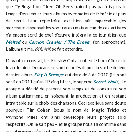
que
Ty Segall
ou
Thee Oh Sees
n’aient pas parfois pris le
temps d’assembler leurs albums avec moins de frénésie et plus
de recul. Leur répertoire est bien sûr impeccable (les
morceaux dispensables sont rares) mais aucun de ces artistes
n’a encore sorti de chef d’œuvre intégral à ce jour (bien que
Melted
ou
Carrion Crawler / The Dream
s’en approchent).
L’album ultime,
définitif
, se fait attendre.
Devant ce constat, les Fresh & Onlys ont eu le bon réflexe de
lever le pied. Deux ans se sont écoulés depuis la sortie de leur
dernier album
Play It Strange
qui date déjà de 2010 (ils n’ont
sorti en 2011 qu’un EP cinq titres, le superbe
Secret Walls
). Le
groupe a décidé de prendre son temps et de construire son
album patiemment, en soignant la production et en restant
intraitable sur le choix des chansons. Ceci explique sans doute
pourquoi
Tim Cohen
(sous le nom de
Magic Trick
) et
Wymond Miles ont ainsi développé leurs projets solo
respectifs. On le sait peu – et le groupe nous l’a confirmé dans
un interview qu’on publiera peut-être un jour – mais le vrai