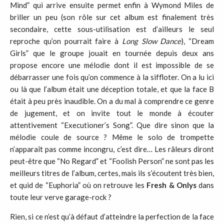
Mind” qui arrive ensuite permet enfin à Wymond Miles de
briller un peu (son rôle sur cet album est finalement très
secondaire, cette sous-utilisation est d’ailleurs le seul
reproche qu’on pourrait faire à
Long Slow Dance
), “Dream
Girls” que le groupe jouait en tournée depuis deux ans
propose encore une mélodie dont il est impossible de se
débarrasser une fois qu’on commence à la siffloter. On a lu ici
ou là que l’album était une déception totale, et que la face B
était à peu près inaudible. On a du mal à comprendre ce genre
de jugement, et on invite tout le monde à écouter
attentivement “Executioner’s Song”. Que dire sinon que la
mélodie coule de source ? Même le solo de trompette
n’apparaît pas comme incongru, c’est dire… Les râleurs diront
peut-être que “No Regard” et “Foolish Person” ne sont pas les
meilleurs titres de l’album, certes, mais ils s’écoutent très bien,
et quid de “Euphoria” où on retrouve les
Fresh & Onlys
dans
toute leur verve garage-rock ?
Rien, si ce n’est qu’à défaut d’atteindre la perfection de la face