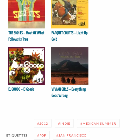
THE SIGHTS – Most Of What
PARQUET COURTS – Light Up
Follows Is True
Gold
EL GOODO – El Goodo
VIVIAN GIRLS – Everything
Goes Wrong
2012
INDIE
MEXICAN SUMMER
ÉTIQUETTES
POP
SAN FRANCISCO