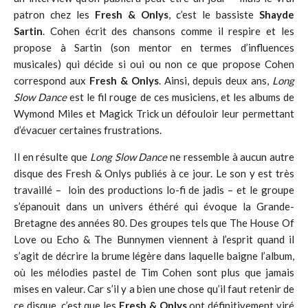
patron chez les
Fresh & Onlys
, c’est le bassiste
Shayde
Sartin
. Cohen écrit des chansons comme il respire et les
propose à Sartin (son mentor en termes d’influences
musicales) qui décide si oui ou non ce que propose Cohen
correspond aux
Fresh & Onlys
. Ainsi, depuis deux ans,
Long
Slow Dance
est le fil rouge de ces musiciens, et les albums de
Wymond Miles et Magick Trick un défouloir leur permettant
d’évacuer certaines frustrations.
Il en résulte que
Long Slow Dance
ne ressemble à aucun autre
disque des Fresh & Onlys publiés à ce jour. Le son y est très
travaillé – loin des productions lo-fi de jadis – et le groupe
s’épanouit dans un univers éthéré qui évoque la Grande-
Bretagne des années 80. Des groupes tels que The House Of
Love ou Echo & The Bunnymen viennent à l’esprit quand il
s’agit de décrire la brume légère dans laquelle baigne l’album,
où les mélodies pastel de Tim Cohen sont plus que jamais
mises en valeur. Car s’il y a bien une chose qu’il faut retenir de
ce disque, c’est que les
Fresh & Onlys
ont définitivement viré