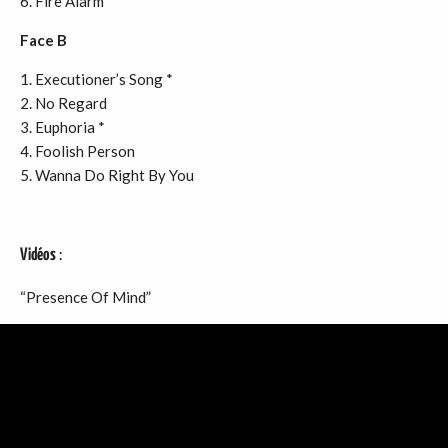
Fire Alarm
Face B
Executioner’s Song *
No Regard
Euphoria *
Foolish Person
Wanna Do Right By You
Vidéos
:
“Presence Of Mind”