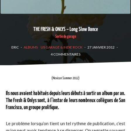
THE FRESH & ONLYS – Long Slow Dance
Sortie de garage
ERIC
·
ALBUMS
US GARAGE & INDIE ROCK
·
27 JANVIER 2012
·
4 COMMENTAIRES
(Mexican Summer 2012)
Ils nous avaient habitués depuis leurs débuts à sortir un album par an.
The
Fresh
& Onlys
sont, à l’instar de leurs nombreux collègues de San
Francisco, un groupe prolifique.
Le problème lorsqu’on tient un tel rythme de publication, c’est
qu’on peut avoir tendance à se disperser. On regrette souvent