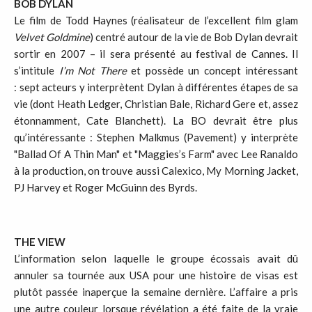
BOB DYLAN
Le film de Todd Haynes (réalisateur de l’excellent film glam
Velvet Goldmine
) centré autour de la vie de Bob Dylan devrait
sortir en 2007 – il sera présenté au festival de Cannes. Il
s’intitule
I’m Not There
et possède un concept intéressant
: sept acteurs y interprètent Dylan à différentes étapes de sa
vie (dont Heath Ledger, Christian Bale, Richard Gere et, assez
étonnamment, Cate Blanchett). La BO devrait être plus
qu’intéressante : Stephen Malkmus (Pavement) y interprète
"Ballad Of A Thin Man" et "Maggies’s Farm" avec Lee Ranaldo
à la production, on trouve aussi Calexico, My Morning Jacket,
PJ Harvey et Roger McGuinn des Byrds.
THE VIEW
L’information selon laquelle le groupe écossais avait dû
annuler sa tournée aux USA pour une histoire de visas est
plutôt passée inaperçue la semaine dernière. L’affaire a pris
une autre couleur lorsque révélation a été faite de la vraie