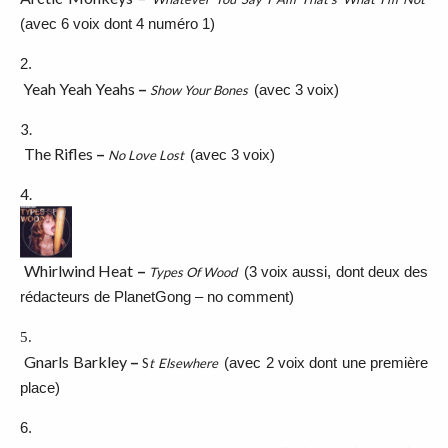
(avec 6 voix dont 4 numéro 1)
2.
Yeah Yeah Yeahs
–
(avec 3 voix)
Show Your Bones
3.
The Rifles
–
(avec 3 voix)
No Love Lost
4.
Whirlwind Heat
–
(3 voix aussi, dont deux des
Types Of Wood
rédacteurs de PlanetGong – no comment)
5.
Gnarls Barkley
–
(avec 2 voix dont une première
S
t Elsewhere
place)
6.