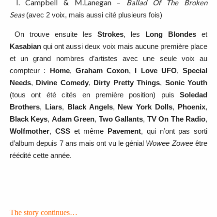
I. Campbell & M.Lanegan
–
Ballad Of The Broken
Seas
(avec 2 voix, mais aussi cité plusieurs fois)
On trouve ensuite les
Strokes
, les
Long Blondes
et
Kasabian
qui ont aussi deux voix mais aucune première place
et un grand nombres d’artistes avec une seule voix au
compteur :
Home
,
Graham Coxon
,
I Love UFO
,
Special
Needs
,
Divine Comedy
,
Dirty Pretty Things
,
Sonic Youth
(tous ont été cités en première position) puis
Soledad
Brothers
,
Liars
,
Black Angels
,
New York Dolls
,
Phoenix
,
Black Keys
,
Adam Green
,
Two Gallants
,
TV On The Radio
,
Wolfmother
,
CSS
et même
Pavement
, qui n’ont pas sorti
d’album depuis 7 ans mais ont vu le génial
Wowee Zowee
être
réédité cette année.
The story continues…