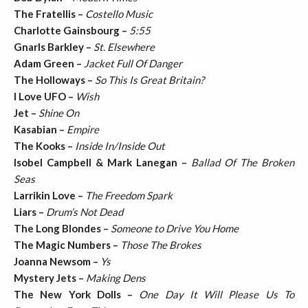
The Fratellis –
Costello Music
Charlotte Gainsbourg –
5:55
Gnarls Barkley –
St. Elsewhere
Adam Green –
Jacket Full Of Danger
The Holloways –
So This Is Great Britain?
I Love UFO –
Wish
Jet –
Shine On
Kasabian –
Empire
The Kooks –
Inside In/Inside Out
Isobel Campbell & Mark Lanegan –
Ballad Of The Broken
Seas
Larrikin Love –
The Freedom Spark
Liars –
Drum’s Not Dead
The Long Blondes –
Someone to Drive You Home
The Magic Numbers –
Those The Brokes
Joanna Newsom –
Ys
Mystery Jets –
Making Dens
The New York Dolls –
One Day It Will Please Us To