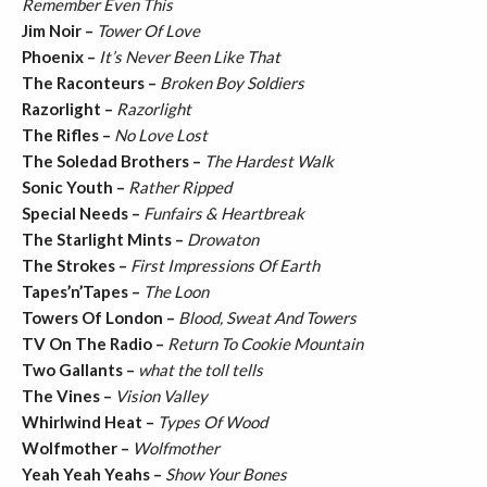
Remember Even This
Jim Noir –
Tower Of Love
Phoenix –
It’s Never Been Like That
The Raconteurs –
Broken Boy Soldiers
Razorlight –
Razorlight
The Rifles –
No Love Lost
The Soledad Brothers –
The Hardest Walk
Sonic Youth –
Rather Ripped
Special Needs –
Funfairs & Heartbreak
The Starlight Mints –
Drowaton
The Strokes –
First Impressions Of Earth
Tapes’n’Tapes –
The Loon
Towers Of London –
Blood, Sweat And Towers
TV On The Radio –
Return To Cookie Mountain
Two Gallants –
what the toll tells
The Vines –
Vision Valley
Whirlwind Heat –
Types Of Wood
Wolfmother –
Wolfmother
Yeah Yeah Yeahs –
Show Your Bones