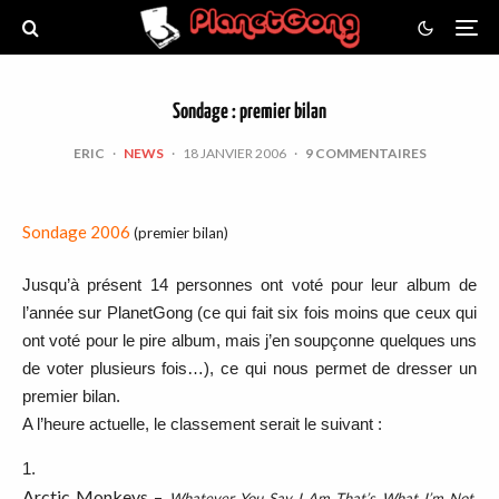
Sondage : premier bilan
ERIC
·
NEWS
·
18 JANVIER 2006
·
9 COMMENTAIRES
Sondage 2006
(premier bilan)
Jusqu’à présent 14 personnes ont voté pour leur album de
l’année sur PlanetGong (ce qui fait six fois moins que ceux qui
ont voté pour le pire album, mais j’en soupçonne quelques uns
de voter plusieurs fois…), ce qui nous permet de dresser un
premier bilan.
A l’heure actuelle, le classement serait le suivant :
1.
Arctic Monkeys –
Whatever You Say I Am That’s What I’m Not