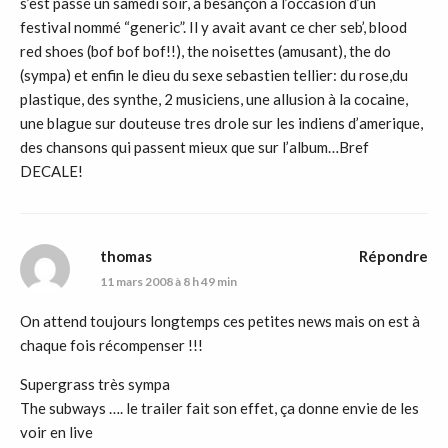
s’est passé un samedi soir, à besançon à l’occasion d’un
festival nommé “generic”. Il y avait avant ce cher seb’, blood
red shoes (bof bof bof!!), the noisettes (amusant), the do
(sympa) et enfin le dieu du sexe sebastien tellier: du rose,du
plastique, des synthe, 2 musiciens, une allusion à la cocaine,
une blague sur douteuse tres drole sur les indiens d’amerique,
des chansons qui passent mieux que sur l’album…Bref
DECALE!
thomas
Répondre
11 mars 2008 à 8 h 49 min
On attend toujours longtemps ces petites news mais on est à
chaque fois récompenser !!!
Supergrass très sympa
The subways …. le trailer fait son effet, ça donne envie de les
voir en live