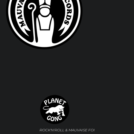
ROCK'N'ROLL & MAUVAISE FOI