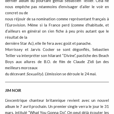
dernier album du pourtant génial Sébastien Tellier. Cela ne
nous empêche pas néanmoins d’envisager d’aller le voir en
concret ou de
nous réjouir de sa nomination comme représentant français à
l’Eurovision. Même si la France perd (comme d’habitude, et
d’ailleurs en général on s’en fiche à peu près autant que le
résultat de la
dernière Star Ac), elle lle fera avec goût et panache.
Morrissey et Jarvis Cocker se sont dégonflés, Sebastien
Tellier va interpréter son hilarant “Divine”, pastiche des Beach
Boys aux allures de B.O. de film de Claude Zidi (un des
meilleurs morceaux
du décevant
Sexuality
). L’émission se déroule le 24 mai.
JIM NOIR
L’excentrique chanteur britannique revient avec un nouvel
album le 7 avril prochain. Un premier single verra le jour le 31
mars, intitulé “What You Gonna Do”. On peut déjà écouter les