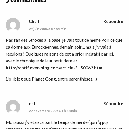
Chtif
Répondre
29 juin 2006 à 8 h 54 min
Pas fan des Strokes à la base, je vais tout de même voir ce que
ça donne aux Eurockéennes, demain soir… mais j’y vais à
reculons ! Quelques raisons de cet a priori négatif par ici,
avec le chronique de leur petit dernier :
http://chtif.over-blog.com/article-3150062.html
(Joli blog que Planet Gong, entre parenthèses…)
estl
Répondre
27 novembre 2006 à 1 h 48 min
Moi aussi j’y étais, a part le temps de merde (qui n’q pqs
empéché les anglaises d’arborer leurs plus belles minijupes, et