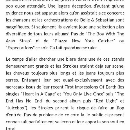
pop qu’on attendait. Une legere deception, d’autant qu’une
evidence nous est apparue alors qu’on assistait a ce concert :
les chansons et les orchestrations de Belle & Sebastian sont
magnifiques. Si seulement ils avaient joue une selection plus
diversifiee de tous leurs albums! Pas de “The Boy With The
Arab Strap”, ni de “Piazza New York Catcher” ou
“Expectations” ce soir. Ca fait quand meme raler…
Le temps d’aller chercher une biere dans une de ces stands
demesurement grands et les
Strokes
etaient deja sur scene,
les cheveux toujours plus longs et les jeans toujours plus
serres. Entamant leur set quasi-exclusivement avec des
morceaux issus de leur recent First Impressions Of Earth (les
singles “Heart In A Cage” et “You Only Live Once” puis “The
End Has No End” du second album puis “Red Light” et
“Juicebox”), les Strokes prirent le risque de faire un flop
d’entrée. Pas de probleme de ce cote la, le public ci-present
connaissait parfaitement sa lecon et leur apporta son soutien
total.