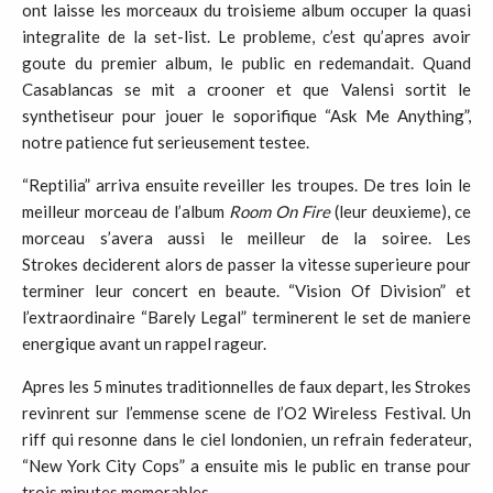
ont laisse les morceaux du troisieme album occuper la quasi
integralite de la set-list. Le probleme, c’est qu’apres avoir
goute du premier album, le public en redemandait. Quand
Casablancas se mit a crooner et que Valensi sortit le
synthetiseur pour jouer le soporifique “Ask Me Anything”,
notre patience fut serieusement testee.
“Reptilia” arriva ensuite reveiller les troupes. De tres loin le
meilleur morceau de l’album
Room On Fire
(leur deuxieme), ce
morceau s’avera aussi le meilleur de la soiree. Les
Strokes deciderent alors de passer la vitesse superieure pour
terminer leur concert en beaute. “Vision Of Division” et
l’extraordinaire “Barely Legal” terminerent le set de maniere
energique avant un rappel rageur.
Apres les 5 minutes traditionnelles de faux depart, les Strokes
revinrent sur l’emmense scene de l’O2 Wireless Festival. Un
riff qui resonne dans le ciel londonien, un refrain federateur,
“New York City Cops” a ensuite mis le public en transe pour
trois minutes memorables.