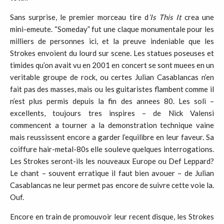
Sans surprise, le premier morceau tire d
’Is This It
crea une
mini-emeute. “Someday” fut une claque monumentale pour les
milliers de personnes ici, et la preuve indeniable que les
Strokes envoient du lourd sur scene. Les statues poseuses et
timides qu’on avait vu en 2001 en concert se sont muees en un
veritable groupe de rock, ou certes Julian Casablancas n’en
fait pas des masses, mais ou les guitaristes flambent comme il
n’est plus permis depuis la fin des annees 80. Les soli –
excellents, toujours tres inspires – de Nick Valensi
commencent a tourner a la demonstration technique vaine
mais reussissent encore a garder l’equilibre en leur faveur. Sa
coiffure hair-metal-80s elle souleve quelques interrogations.
Les Strokes seront-ils les nouveaux Europe ou Def Leppard?
Le chant – souvent erratique il faut bien avouer – de Julian
Casablancas ne leur permet pas encore de suivre cette voie la.
Ouf.
Encore en train de promouvoir leur recent disque, les Strokes