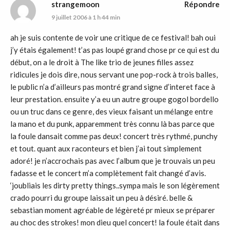
strangemoon
Répondre
9 juillet 2006 à 1 h 44 min
ah je suis contente de voir une critique de ce festival! bah oui
j’y étais également! t’as pas loupé grand chose pr ce qui est du
début, on a le droit à The like trio de jeunes filles assez
ridicules je dois dire, nous servant une pop-rock à trois balles,
le public n’a d’ailleurs pas montré grand signe d’interet face à
leur prestation. ensuite y’a eu un autre groupe gogol bordello
ou un truc dans ce genre, des vieux faisant un mélange entre
la mano et du punk, apparemment très connu là bas parce que
la foule dansait comme pas deux! concert très rythmé, punchy
et tout. quant aux raconteurs et bien j’ai tout simplement
adoré! je n’accrochais pas avec l’album que je trouvais un peu
fadasse et le concert m’a complètement fait changé d’avis.
‘joubliais les dirty pretty things..sympa mais le son légèrement
crado pourri du groupe laissait un peu à désiré. belle &
sebastian moment agréable de légèreté pr mieux se préparer
au choc des strokes! mon dieu quel concert! la foule était dans