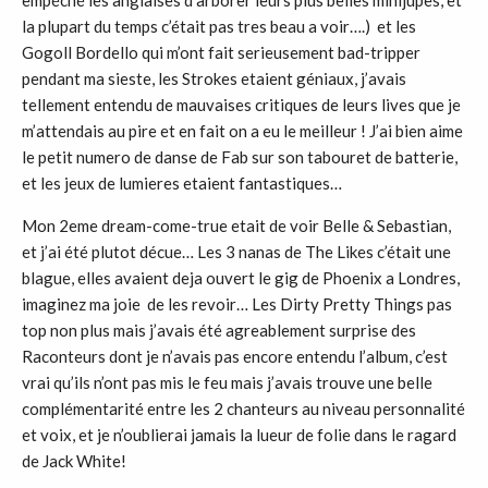
la plupart du temps c’était pas tres beau a voir….) et les
Gogoll Bordello qui m’ont fait serieusement bad-tripper
pendant ma sieste, les Strokes etaient géniaux, j’avais
tellement entendu de mauvaises critiques de leurs lives que je
m’attendais au pire et en fait on a eu le meilleur ! J’ai bien aime
le petit numero de danse de Fab sur son tabouret de batterie,
et les jeux de lumieres etaient fantastiques…
Mon 2eme dream-come-true etait de voir Belle & Sebastian,
et j’ai été plutot décue… Les 3 nanas de The Likes c’était une
blague, elles avaient deja ouvert le gig de Phoenix a Londres,
imaginez ma joie de les revoir… Les Dirty Pretty Things pas
top non plus mais j’avais été agreablement surprise des
Raconteurs dont je n’avais pas encore entendu l’album, c’est
vrai qu’ils n’ont pas mis le feu mais j’avais trouve une belle
complémentarité entre les 2 chanteurs au niveau personnalité
et voix, et je n’oublierai jamais la lueur de folie dans le ragard
de Jack White!