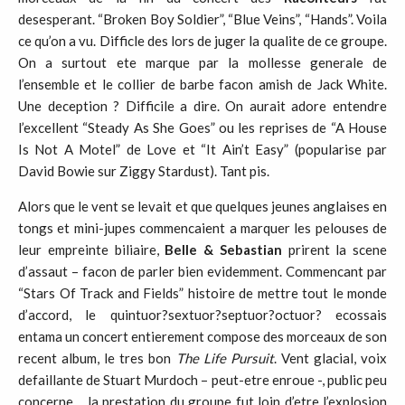
desesperant. “Broken Boy Soldier”, “Blue Veins”, “Hands”. Voila
ce qu’on a vu. Difficle des lors de juger la qualite de ce groupe.
On a surtout ete marque par la mollesse generale de
l’ensemble et le collier de barbe facon amish de Jack White.
Une deception ? Difficile a dire. On aurait adore entendre
l’excellent “Steady As She Goes” ou les reprises de “A House
Is Not A Motel” de Love et “It Ain’t Easy” (popularise par
David Bowie sur Ziggy Stardust). Tant pis.
Alors que le vent se levait et que quelques jeunes anglaises en
tongs et mini-jupes commencaient a marquer les pelouses de
leur empreinte biliaire,
Belle & Sebastian
prirent la scene
d’assaut – facon de parler bien evidemment. Commencant par
“Stars Of Track and Fields” histoire de mettre tout le monde
d’accord, le quintuor?sextuor?septuor?octuor? ecossais
entama un concert entierement compose des morceaux de son
recent album, le tres bon
The Life Pursuit
. Vent glacial, voix
defaillante de Stuart Murdoch – peut-etre enroue -, public peu
concerne… la prestation du groupe fut loin d’etre l’explosion