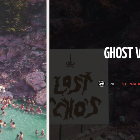
GHOST 
ERIC
·
INTERNATI