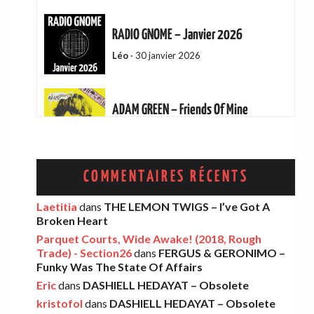
RADIO GNOME – Janvier 2026
Léo
·
30 janvier 2026
ADAM GREEN – Friends Of Mine
Eric
·
13 décembre 2025
AMELIA COBURN – Between The Moon
COMMENTAIRES RÉCENTS
And The Milkman
Laetitia
dans
THE LEMON TWIGS – I’ve Got A
Léo
·
9 décembre 2025
Broken Heart
Parquet Courts, Wide Awake! (2018, Rough
Trade) - Section26
dans
FERGUS & GERONIMO –
THE LEMON TWIGS – Go To School
Funky Was The State Of Affairs
Léo
·
5 novembre 2025
Eric
dans
DASHIELL HEDAYAT – Obsolete
kristofol
dans
DASHIELL HEDAYAT – Obsolete