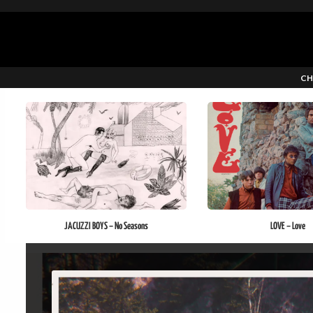
CH
JACUZZI BOYS – No Seasons
LOVE – Love