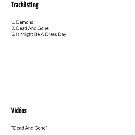
Tracklisting
Demons
Dead And Gone
It Might Be A Dress Day
Vidéos
“Dead And Gone”