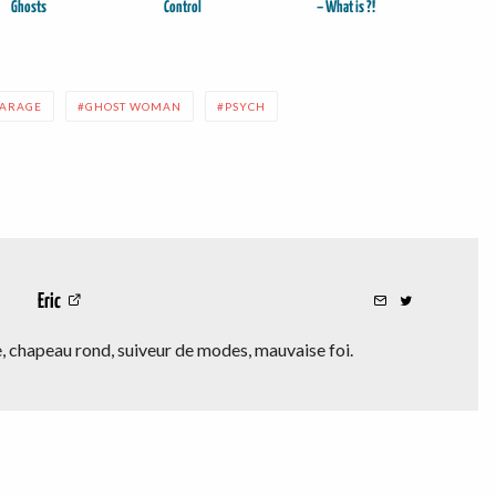
Ghosts
Control
– What is ?!
ARAGE
GHOST WOMAN
PSYCH
Eric
 chapeau rond, suiveur de modes, mauvaise foi.