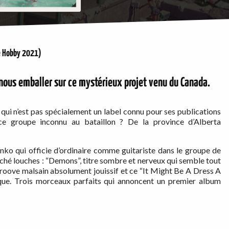
e Hobby 2021)
r nous emballer sur ce mystérieux projet venu du Canada.
ui n’est pas spécialement un label connu pour ses publications
 ce groupe inconnu au bataillon ? De la province d’Alberta
nko qui officie d’ordinaire comme guitariste dans le groupe de
yché louches : “Demons”, titre sombre et nerveux qui semble tout
roove malsain absolument jouissif et ce “It Might Be A Dress A
ue. Trois morceaux parfaits qui annoncent un premier album