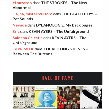
el buzardo
dans
THE STROKES – The New
Abnormal
FOOD FIGHT – Bercow Bell
Ha, ha, mister Wilson!
dans
THE BEACH BOYS –
Eric
·
2 novembre 2025
Pet Sounds
Nevada
dans
DYLANOLOGIE. My back pages.
Eric
dans
KEVIN AYERS – The Unfairground
AARON FRAZER – Introducing…
Saldana Célestin
dans
KEVIN AYERS – The
Léo
·
29 octobre 2025
Unfairground
Le PRIMITIF
dans
THE ROLLING STONES –
Between The Buttons
HALL OF FAME