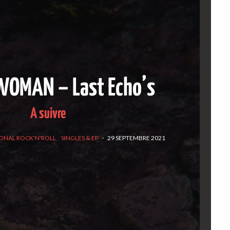
WOMAN – Last Echo’s
A suivre
ONAL ROCK'N'ROLL
SINGLES & EP
·
29 SEPTEMBRE 2021