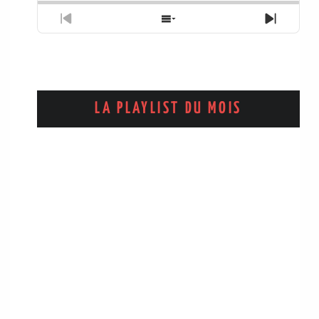
Previous
Show
Next
Episode
Episodes
Episo
List
LA PLAYLIST DU MOIS