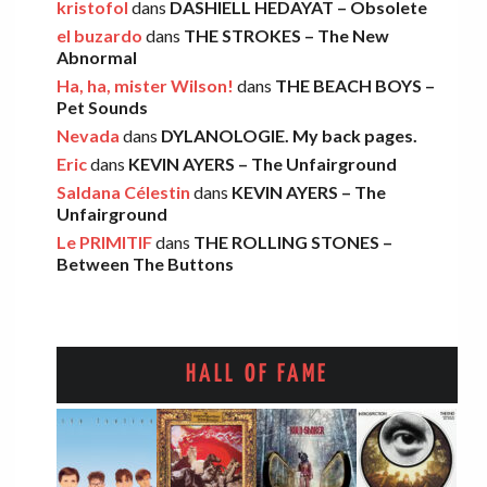
kristofol
dans
DASHIELL HEDAYAT – Obsolete
Léo
·
5 novembre 2025
el buzardo
dans
THE STROKES – The New
Abnormal
Ha, ha, mister Wilson!
dans
THE BEACH BOYS –
FOOD FIGHT – Bercow Bell
Pet Sounds
Nevada
dans
DYLANOLOGIE. My back pages.
Eric
·
2 novembre 2025
Eric
dans
KEVIN AYERS – The Unfairground
Saldana Célestin
dans
KEVIN AYERS – The
Unfairground
AARON FRAZER – Introducing…
Le PRIMITIF
dans
THE ROLLING STONES –
Léo
·
29 octobre 2025
Between The Buttons
HALL OF FAME