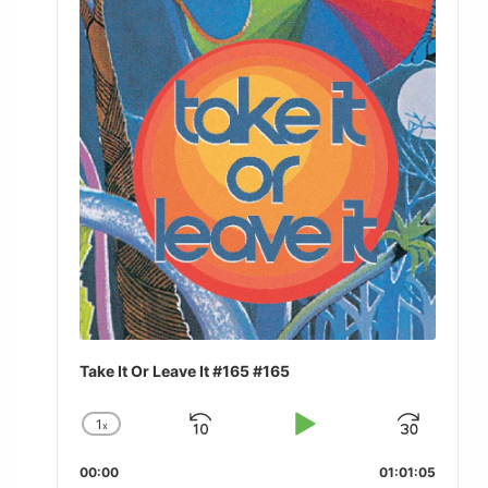
Take It Or Leave It #165 #165
1
x
Skip
Play
Jum
Change
Playback
Backward
Pause
Forw
00:00
Rate
01:01:05