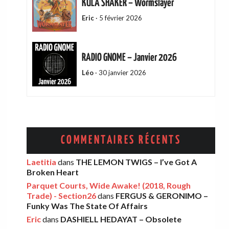
KULA SHAKER – Wormslayer
Eric
·
5 février 2026
RADIO GNOME – Janvier 2026
Léo
·
30 janvier 2026
ADAM GREEN – Friends Of Mine
Eric
·
13 décembre 2025
COMMENTAIRES RÉCENTS
AMELIA COBURN – Between The Moon
Laetitia
dans
THE LEMON TWIGS – I’ve Got A
Broken Heart
And The Milkman
Parquet Courts, Wide Awake! (2018, Rough
Léo
·
9 décembre 2025
Trade) - Section26
dans
FERGUS & GERONIMO –
Funky Was The State Of Affairs
Eric
dans
DASHIELL HEDAYAT – Obsolete
THE LEMON TWIGS – Go To School