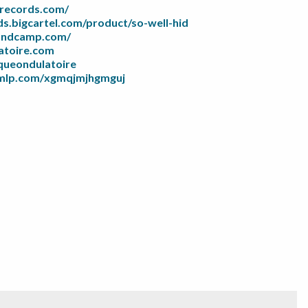
irecords.com/
ds.bigcartel.com/product/so-well-hid
bandcamp.com/
toire.
com
queondulatoire
ymlp.com/
xgmqjmjhgmguj