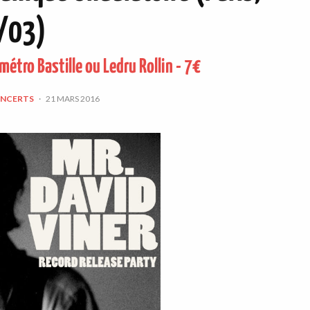
/03)
étro Bastille ou Ledru Rollin - 7€
NCERTS
·
21 MARS 2016