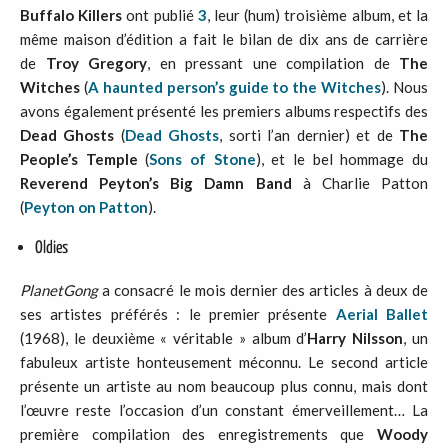
Buffalo Killers
ont publié
3
, leur (hum) troisième album, et la
même maison d’édition a fait le bilan de dix ans de carrière
de
Troy Gregory
, en pressant une compilation de
The
Witches
(
A haunted person’s guide to the Witches
). Nous
avons également présenté les premiers albums respectifs des
Dead Ghosts
(
Dead Ghosts
, sorti l’an dernier) et de
The
People’s Temple
(
Sons of Stone
), et le bel hommage du
Reverend Peyton’s Big Damn Band
à Charlie Patton
(
Peyton on Patton
).
Oldies
PlanetGong
a consacré le mois dernier des articles à deux de
ses artistes préférés : le premier présente
Aerial Ballet
(1968), le deuxième « véritable » album d’
Harry Nilsson
, un
fabuleux artiste honteusement méconnu. Le second article
présente un artiste au nom beaucoup plus connu, mais dont
l’œuvre reste l’occasion d’un constant émerveillement… La
première compilation des enregistrements que
Woody