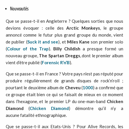
Nouveautés
Que se passe-t-il en Angleterre ? Quelques sorties que nous
devions évoquer : celle des
Arctic Monkeys
, le groupe
annoncé comme le futur plus grand groupe du monde, vient
de publier (
Suck it and see
), et
Miles Kane
son premier solo
(
Colour of the Trap
).
Billy Childish
a presque formé un
nouveau groupe,
The Spartan Dreggs
, dont le premier album
vient d’être publié (
Forensic R’n’B
).
Que se passe-t-il en France ? Votre pays n’est pas réputé pour
produire régulièrement de grands disques de rock’n’roll ;
pourtant le deuxième album de
Cheveu
(
1000
) a confirmé que
ce groupe était bien ce qui se faisait de mieux en ce moment
dans l’hexagone, et le premier LP du one-man-band
Chicken
Diamond
(
Chicken Diamond
) démontre qu’il n’y a
aucune fatalité ethnographique.
Que se passe-t-il aux Etats-Unis ? Pour Alive Records, les