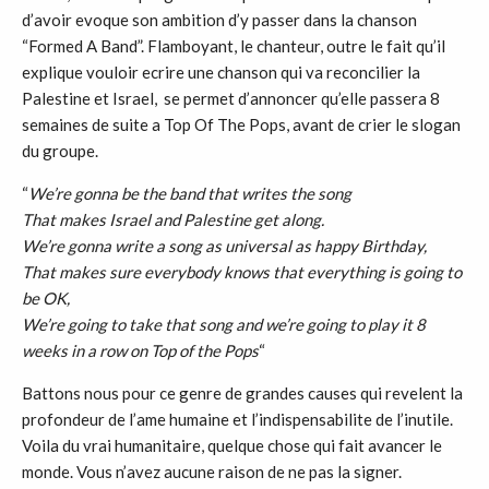
d’avoir evoque son ambition d’y passer dans la chanson
“Formed A Band”. Flamboyant, le chanteur, outre le fait qu’il
explique vouloir ecrire une chanson qui va reconcilier la
Palestine et Israel, se permet d’annoncer qu’elle passera 8
semaines de suite a Top Of The Pops, avant de crier le slogan
du groupe.
“
We’re gonna be the band that writes the song
That makes Israel and Palestine get along.
We’re gonna write a song as universal as happy Birthday,
That makes sure everybody knows that everything is going to
be OK,
We’re going to take that song and we’re going to play it 8
weeks in a row on Top of the Pops
“
Battons nous pour ce genre de grandes causes qui revelent la
profondeur de l’ame humaine et l’indispensabilite de l’inutile.
Voila du vrai humanitaire, quelque chose qui fait avancer le
monde. Vous n’avez aucune raison de ne pas la signer.