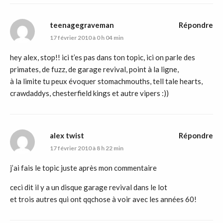
teenagegraveman
Répondre
17 février 2010 à 0 h 04 min
hey alex, stop!! ici t’es pas dans ton topic, ici on parle des
primates, de fuzz, de garage revival, point à la ligne,
à la limite tu peux évoquer stomachmouths, tell tale hearts,
crawdaddys, chesterfield kings et autre vipers :))
alex twist
Répondre
17 février 2010 à 8 h 22 min
j’ai fais le topic juste après mon commentaire
ceci dit il y a un disque garage revival dans le lot
et trois autres qui ont qqchose à voir avec les années 60!