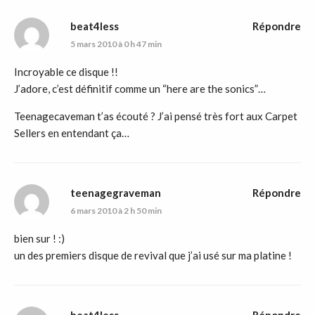
beat4less
Répondre
5 mars 2010 à 0 h 47 min
Incroyable ce disque !!
J’adore, c’est définitif comme un “here are the sonics”…
Teenagecaveman t’as écouté ? J’ai pensé très fort aux Carpet
Sellers en entendant ça…
teenagegraveman
Répondre
6 mars 2010 à 2 h 50 min
bien sur ! :)
un des premiers disque de revival que j’ai usé sur ma platine !
beat4less
Répondre