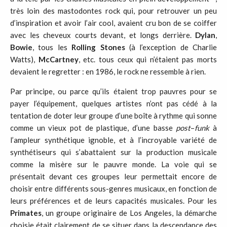
très loin des mastodontes rock qui, pour retrouver un peu
d’inspiration et avoir l’air cool, avaient cru bon de se coiffer
avec les cheveux courts devant, et longs derrière.
Dylan
,
Bowie
, tous les
Rolling
Stones
(à l’exception de Charlie
Watts),
McCartney
, etc. tous ceux qui n’étaient pas morts
devaient le regretter : en 1986, le rock ne ressemble à rien.
Par principe, ou parce qu’ils étaient trop pauvres pour se
payer l’équipement, quelques artistes n’ont pas cédé à la
tentation de doter leur groupe d’une boîte à rythme qui sonne
comme un vieux pot de plastique, d’une basse
post
–
funk
à
l’ampleur synthétique ignoble, et à l’incroyable variété de
synthétiseurs qui s’abattaient sur la production musicale
comme la misère sur le pauvre monde. La voie qui se
présentait devant ces groupes leur permettait encore de
choisir entre différents sous-genres musicaux, en fonction de
leurs préférences et de leurs capacités musicales. Pour les
Primates
, un groupe originaire de Los Angeles, la démarche
choisie était clairement de se situer dans la descendance des