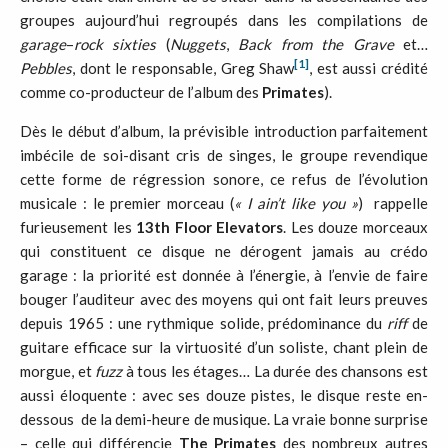
groupes aujourd’hui regroupés dans les compilations de
garage
–
rock sixties
(
Nuggets
,
Back
from
the
Grave
et…
[1]
Pebbles
, dont le responsable, Greg Shaw
, est aussi crédité
comme co-producteur de l’album des
Primates
).
Dès le début d’album, la prévisible introduction parfaitement
imbécile de soi-disant cris de singes, le groupe revendique
cette forme de régression sonore, ce refus de l’évolution
musicale : le premier morceau (
« I ain’t like you »
) rappelle
furieusement les
13th Floor Elevators
. Les douze morceaux
qui constituent ce disque ne dérogent jamais au crédo
garage : la priorité est donnée à l’énergie, à l’envie de faire
bouger l’auditeur avec des moyens qui ont fait leurs preuves
depuis 1965 : une rythmique solide, prédominance du
riff
de
guitare efficace sur la virtuosité d’un soliste, chant plein de
morgue, et
fuzz
à tous les étages… La durée des chansons est
aussi éloquente : avec ses douze pistes, le disque reste en-
dessous de la demi-heure de musique. La vraie bonne surprise
– celle qui différencie
The Primates
des nombreux autres