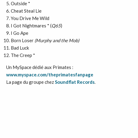
Outside *
Cheat Steal Lie
You Drive Me Wild
I Got Nightmares * (
Q65
)
I Go Ape
Born Loser
(Murphy and the Mob)
Bad Luck
The Creep *
Un MySpace dédié aux Primates :
www.myspace.com/theprimatesfanpage
La page du groupe chez
Soundflat Records
.