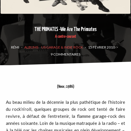
THE PRIMATES -We Are The Primates
A contre-courant
RÉMI
·
ALBUMS
US GARAGE & INDIE ROCK
·
15 FÉVRIER 2010
·
9 COMMENTAIRES
(Voxx ; 1986)
Au beau milieu de la décennie la plus pathétique de l’histoire
du rock’n’roll, quelques groupes de rock ont tenté de faire
revivre, à défaut de l’entretenir, la flamme garage-rock des
années soixante. Loin de la musique matraquée à la radio – et
à la télé par les chaînes musicales en plein développement –,