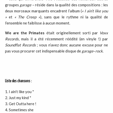
groupes
garage
– réside dans la qualité des compositions : les
deux morceaux marquants encadrent l’album (
« I ain’t like you
»
et
« The Creep
»
), sans que le rythme ni la qualité de
l’ensemble ne faiblisse à aucun moment.
We are the Primates
était originellement sorti par
Voxx
Records
, mais il a été récemment réédité (en vinyle !) par
Soundflat
Records
; vous n’avez donc aucune excuse pour ne
pas vous procurer cet indispensable disque de
garage
–
rock
.
Liste des chansons
:
I ain’t like you *
Just my kind *
Get Outta here !
Sometimes she