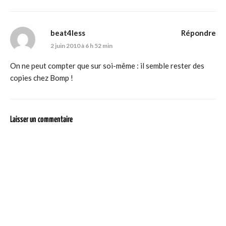
beat4less
Répondre
2 juin 2010 à 6 h 52 min
On ne peut compter que sur soi-même : il semble rester des
copies chez Bomp !
Laisser un commentaire
DER