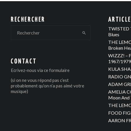
RECHERCHER
ARTICL
TWISTED T
Blues
THE LEMON
Broken He
WIZZZ! – F
CONTACT
1967/1979 
KULA SHAK
Ecrivez-nous via
ce formulaire
RADIO GNO
(si on ne vous répond pas c’est
ADAM GREE
probablement qu’on n’a pas aimé votre
musique)
AMELIA C
Moon And 
THE LEMON
FOOD FIGH
AARON FRA