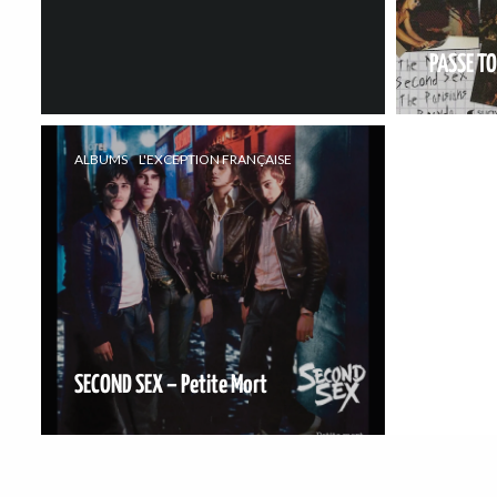
PASSE T
ALBUMS
L'EXCEPTION FRANÇAISE
SECOND SEX – Petite Mort