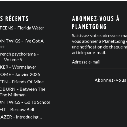
ES RÉCENTS
ABONNEZ-VOUS À
PLANETGONG
EENS – Florida Water
Saisissez votre adresse e-ma
 TWIGS – I’ve Got A
vous abonner à PlanetGong e
art
une notification de chaque n
article par e-mail.
rench psychorama –
– Volume 5
ER – Wormslayer
ME – Janvier 2026
Abonnez-vous
N – Friends Of Mine
OBURN – Between The
The Milkman
 TWIGS – Go To School
T – Bercow Bell
ZER – Introducing…