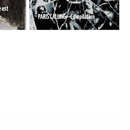
 est
PARIS CALLING – Compilation