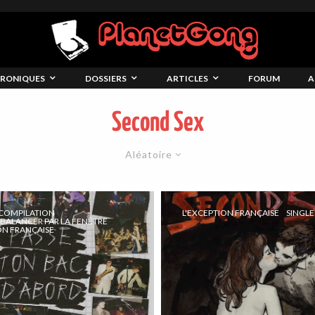
RONIQUES
DOSSIERS
ARTICLES
FORUM
A
Second Sex
Aléatoire
COMPILATION
L'EXCEPTION FRANÇAISE
SINGLE
 BALANCER PAR LA FENÊTRE
ON FRANÇAISE