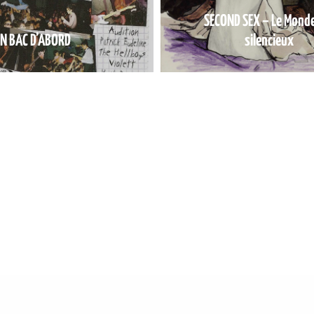
SECOND SEX – Le Monde
ON BAC D’ABORD
silencieux