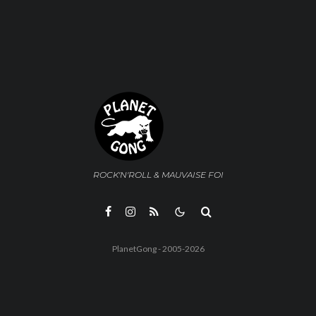
ROCK'N'ROLL & MAUVAISE FOI
PlanetGong - 2005-2026