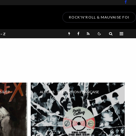
ROCK'N'ROLL & MAUVAISE FOI
 – Z
S & EP
ALBUMS
L'EXCEPTION FRANÇAISE