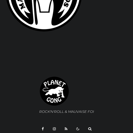
ROCK'N'ROLL & MAUVAISE FOI