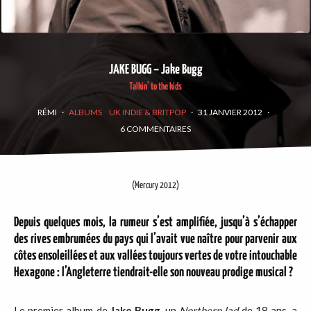
JAKE BUGG – Jake Bugg
Talkin’ to the kids
RÉMI
·
ALBUMS
UK INDIE & BRITPOP
·
31 JANVIER 2012
·
6 COMMENTAIRES
(Mercury 2012)
Depuis quelques mois, la rumeur s’est amplifiée, jusqu’à s’échapper
des rives embrumées du pays qui l’avait vue naître pour parvenir aux
côtes ensoleillées et aux vallées toujours vertes de votre intouchable
Hexagone : l’Angleterre tiendrait-elle son nouveau prodige musical ?
Le premier album de
Jake
Bugg
, un
Northern
lad
de 18 ans, a