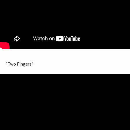
“Two Fingers”