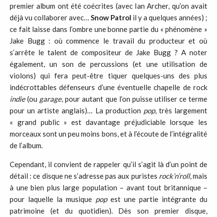
premier album ont été coécrites (avec Ian Archer, qu’on avait
déjà vu collaborer avec…
Snow
Patrol
il y a quelques années) ;
ce fait laisse dans l’ombre une bonne partie du « phénomène »
Jake Bugg : où commence le travail du producteur et où
s’arrête le talent de compositeur de Jake Bugg ? A noter
également, un son de percussions (et une utilisation de
violons) qui fera peut-être tiquer quelques-uns des plus
indécrottables défenseurs d’une éventuelle chapelle de rock
indie
(ou
garage
, pour autant que l’on puisse utiliser ce terme
pour un artiste anglais)… La production
pop
, très largement
« grand public »
est davantage préjudiciable lorsque les
morceaux sont un peu moins bons, et à l’écoute de l’intégralité
de l’album.
Cependant, il convient de rappeler qu’il s’agit là d’un point de
détail : ce disque ne s’adresse pas aux puristes
rock
’
n
’
roll
, mais
à une bien plus large population – avant tout britannique –
pour laquelle la musique
pop
est une partie intégrante du
patrimoine (et du quotidien). Dès son premier disque,