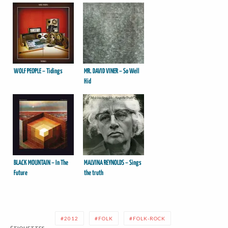
WOLF PEOPLE – Tidings
MR. DAVID VINER – So Well
Hid
BLACK MOUNTAIN – In The
MALVINA REYNOLDS – Sings
Future
the truth
2012
FOLK
FOLK-ROCK