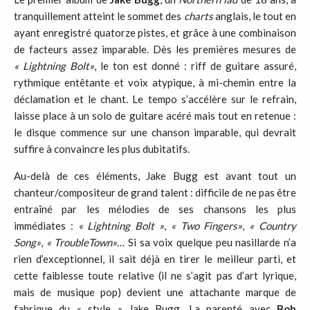
tranquillement atteint le sommet des
charts
anglais, le tout en
ayant enregistré quatorze pistes, et grâce à une combinaison
de facteurs assez imparable. Dès les premières mesures de
« Lightning Bolt»
, le ton est donné : riff de guitare assuré,
rythmique entêtante et voix atypique, à mi-chemin entre la
déclamation et le chant. Le tempo s’accélère sur le refrain,
laisse place à un solo de guitare acéré mais tout en retenue :
le disque commence sur une chanson imparable, qui devrait
suffire à convaincre les plus dubitatifs.
Au-delà de ces éléments, Jake Bugg est avant tout un
chanteur/compositeur de grand talent : difficile de ne pas être
entraîné par les mélodies de ses chansons les plus
immédiates :
« Lightning
Bolt »
,
« Two
Fingers
»
,
« Country
Song
»
,
« Trouble
Town
»
… Si sa voix quelque peu nasillarde n’a
rien d’exceptionnel, il sait déjà en tirer le meilleur parti, et
cette faiblesse toute relative (il ne s’agit pas d’art lyrique,
mais de musique pop) devient une attachante marque de
fabrique du « style » Jake Bugg. La parenté avec
Bob