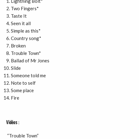
Lightning Bolt*
Two Fingers*
Taste It
Seen it all
Simple as this*
Country song*
Broken
Trouble Town*
Ballad of Mr Jones
Slide
Someone told me
Note to self
Some place
Fire
Vidéos
:
“Trouble Town”