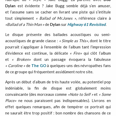
Dylan
est évidente ? Jake Bugg semble déjà s’en amuser,
et l’assume sans se cacher en livrant une piste qui s’intitule
tout simplement
« Ballad
of
Mr.
Jones »
, référence claire à
«
Ballad
of
a
Thin M
an »
de
Dylan
sur
Highway
61 R
evisited
.
Le disque présente des ballades acoustiques ou semi-
acoustiques de grande classe :
« Simple
as T
his
»
, dont le titre
pourrait s’appliquer à l’ensemble de l’album tant l’impression
d’évidence est continue, la délicate
« Fire
»
qui clôt l’album
et
« Broken
»
dont un passage évoquera la fabuleuse
« Caroline »
de
The
GO
à quelques-uns des névropathes fans
de ce groupe qui fréquentent assidûment notre site.
Après un début d’album de très haute volée, au potentiel pop
indéniable, la fin de disque est globalement moins
convaincante (des morceaux comme
«
Note
to
S
elf »
et
« Some
Place
»
ne nous paraissent pas indispensables). Livrons en
effet quelques remarques, afin de tempérer ce portrait qui
ne saurait être trop positif : bon nombre des chansons de ce