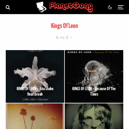
Kings Of Leon
A to Z
KINGS OF LEON – Aha Shake
KINGS OF LEON – Because Of The
Heartbreak
Times