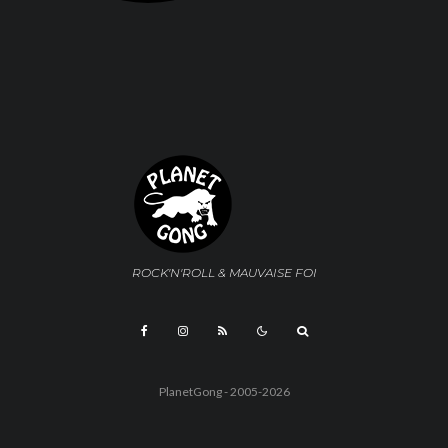
ROCK'N'ROLL & MAUVAISE FOI
PlanetGong - 2005-2026