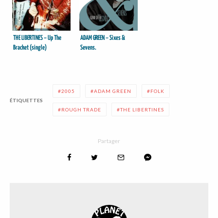
THE LIBERTINES – Up The
ADAM GREEN – Sixes &
Bracket (single)
Sevens.
2005
ADAM GREEN
FOLK
ÉTIQUETTES
ROUGH TRADE
THE LIBERTINES
Partager