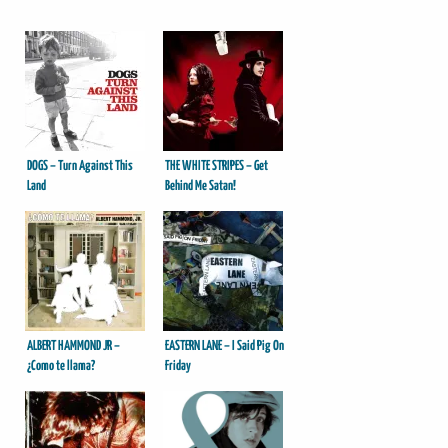
DOGS – Turn Against This
THE WHITE STRIPES – Get
Land
Behind Me Satan!
ALBERT HAMMOND JR –
EASTERN LANE – I Said Pig On
¿Como te llama?
Friday