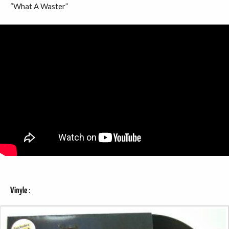
“What A Waster”
Vinyle
: