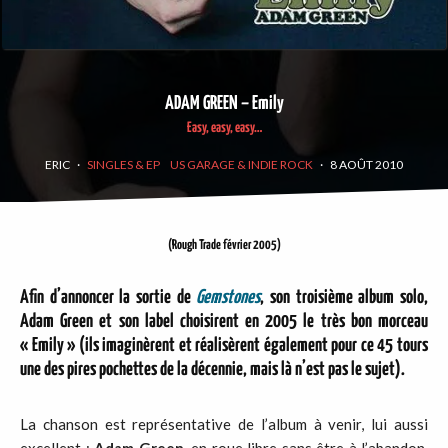
ADAM GREEN – Emily
Easy, easy, easy…
ERIC
·
SINGLES & EP
US GARAGE & INDIE ROCK
·
8 AOÛT 2010
(Rough Trade février 2005)
Afin d’annoncer la sortie de
Gemstones
, son troisième album solo,
Adam Green et son label choisirent en 2005 le très bon morceau
« Emily » (ils imaginèrent et réalisèrent également pour ce 45 tours
une des pires pochettes de la décennie, mais là n’est pas le sujet).
La chanson est représentative de l’album à venir, lui aussi
excellent :
Adam Green
, en roue libre sans être à l’abandon,