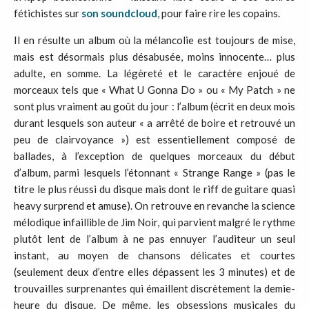
fétichistes sur
son soundcloud
, pour faire rire les copains.
Il en résulte un album où la mélancolie est toujours de mise,
mais est désormais plus désabusée, moins innocente… plus
adulte, en somme. La légèreté et le caractère enjoué de
morceaux tels que « What U Gonna Do » ou « My Patch » ne
sont plus vraiment au goût du jour : l’album (écrit en deux mois
durant lesquels son auteur « a arrêté de boire et retrouvé un
peu de clairvoyance ») est essentiellement composé de
ballades, à l’exception de quelques morceaux du début
d’album, parmi lesquels l’étonnant « Strange Range » (pas le
titre le plus réussi du disque mais dont le riff de guitare quasi
heavy surprend et amuse). On retrouve en revanche la science
mélodique infaillible de Jim Noir, qui parvient malgré le rythme
plutôt lent de l’album à ne pas ennuyer l’auditeur un seul
instant, au moyen de chansons délicates et courtes
(seulement deux d’entre elles dépassent les 3 minutes) et de
trouvailles surprenantes qui émaillent discrètement la demie-
heure du disque. De même, les obsessions musicales du