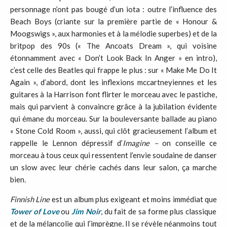
personnage n’ont pas bougé d’un iota : outre l’influence des
Beach Boys (criante sur la première partie de « Honour &
Moogswigs », aux harmonies et à la mélodie superbes) et de la
britpop des 90s (« The Ancoats Dream », qui voisine
étonnamment avec « Don’t Look Back In Anger » en intro),
c’est celle des Beatles qui frappe le plus : sur « Make Me Do It
Again », d’abord, dont les inflexions mccartneyiennes et les
guitares à la Harrison font flirter le morceau avec le pastiche,
mais qui parvient à convaincre grâce à la jubilation évidente
qui émane du morceau. Sur la bouleversante ballade au piano
« Stone Cold Room », aussi, qui clôt gracieusement l’album et
rappelle le Lennon dépressif d’
Imagine –
on conseille ce
morceau à tous ceux qui ressentent l’envie soudaine de danser
un slow avec leur chérie cachés dans leur salon, ça marche
bien
.
Finnish Line
est un album plus exigeant et moins immédiat que
Tower of Love
ou
Jim Noir
, du fait de sa forme plus classique
et de la mélancolie qui l’imprègne
.
Il se révèle néanmoins tout