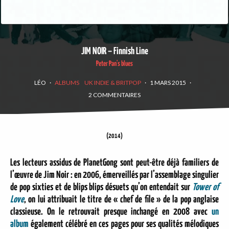
JIM NOIR – Finnish Line
Peter Pan's blues
LÉO
·
ALBUMS
UK INDIE & BRITPOP
·
1 MARS 2015
·
2 COMMENTAIRES
(2014)
Les lecteurs assidus de PlanetGong sont peut-être déjà familiers de
l’œuvre de Jim Noir : en 2006, émerveillés par l’assemblage singulier
de pop sixties et de blips blips désuets qu’on entendait sur
Tower of
Love
, on lui attribuait le titre de « chef de file » de la pop anglaise
classieuse. On le retrouvait presque inchangé en 2008 avec
un
album
également célébré en ces pages pour ses qualités mélodiques