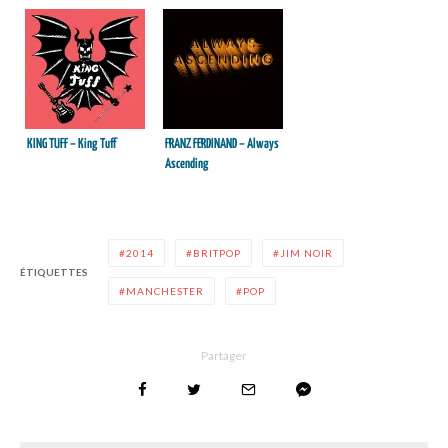
KING TUFF – King Tuff
FRANZ FERDINAND – Always
Ascending
2014
BRITPOP
JIM NOIR
ÉTIQUETTES
MANCHESTER
POP
Partager