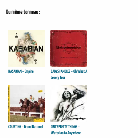
Du même tonneau :
KASABIAN – Empire
BABYSHAMBLES – Oh What A
Lovely Tour
COURTING – Grand National
DIRTY PRETTY THINGS –
Waterloo to Anywhere