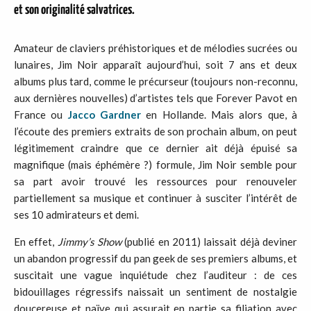
et son originalité salvatrices.
Amateur de claviers préhistoriques et de mélodies sucrées ou
lunaires, Jim Noir
apparaît aujourd’hui, soit 7 ans et deux
albums plus tard, comme le précurseur (toujours non-reconnu,
aux dernières nouvelles) d’artistes tels que Forever Pavot en
France ou
Jacco Gardner
en Hollande. Mais alors que, à
l’écoute des premiers extraits de son prochain album, on peut
légitimement craindre que ce dernier ait déjà épuisé sa
magnifique (mais éphémère ?) formule, Jim Noir semble pour
sa part avoir trouvé les ressources pour renouveler
partiellement sa musique et continuer à susciter l’intérêt de
ses 10 admirateurs et demi.
En effet,
Jimmy’s Show
(publié en 2011) laissait déjà deviner
un abandon progressif du pan geek de ses premiers albums, et
suscitait une vague inquiétude chez l’auditeur : de ces
bidouillages régressifs naissait un sentiment de nostalgie
doucereuse et naïve qui assurait en partie sa filiation avec