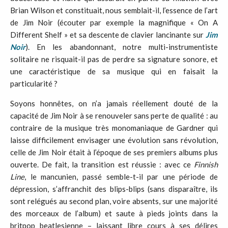
Brian Wilson et constituait, nous semblait-il, l’essence de l’art
de Jim Noir (écouter par exemple la magnifique « On A
Different Shelf » et sa descente de clavier lancinante sur
Jim
Noir
). En les abandonnant, notre multi-instrumentiste
solitaire ne risquait-il pas de perdre sa signature sonore, et
une caractéristique de sa musique qui en faisait la
particularité ?
Soyons honnêtes, on n’a jamais réellement douté de la
capacité de Jim Noir à se renouveler sans perte de qualité : au
contraire de la musique très monomaniaque de Gardner qui
laisse difficilement envisager une évolution sans révolution,
celle de Jim Noir était à l’époque de ses premiers albums plus
ouverte. De fait, la transition est réussie : avec ce
Finnish
Line
, le mancunien, passé semble-t-il par une période de
dépression, s’affranchit des blips-blips (sans disparaître, ils
sont relégués au second plan, voire absents, sur une majorité
des morceaux de l’album) et saute à pieds joints dans la
britpop beatlesienne – laissant libre cours à ses délires