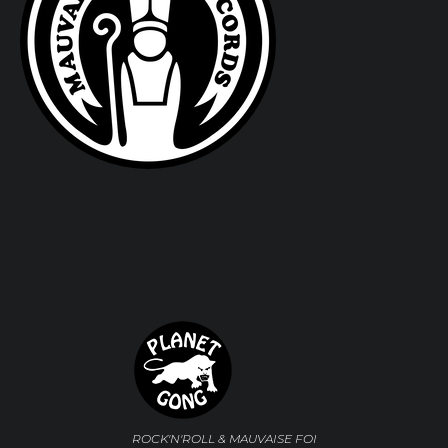
ROCK'N'ROLL & MAUVAISE FOI