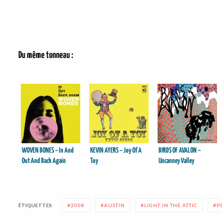
Du même tonneau :
WOVEN BONES – In And
KEVIN AYERS – Joy Of A
BIRDS OF AVALON –
Out And Back Again
Toy
Uncanney Valley
ÉTIQUETTES
2008
AUSTIN
LIGHT IN THE ATTIC
P