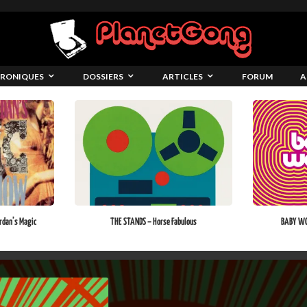
RONIQUES
DOSSIERS
ARTICLES
FORUM
A
rdan’s Magic
THE STANDS – Horse Fabulous
BABY WO