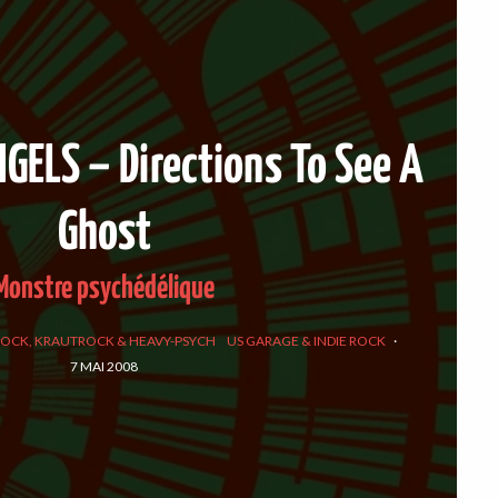
GELS – Directions To See A
Ghost
Monstre psychédélique
ROCK, KRAUTROCK & HEAVY-PSYCH
US GARAGE & INDIE ROCK
·
7 MAI 2008