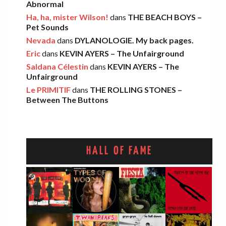
Abnormal
Ha, ha, mister Wilson!
dans
THE BEACH BOYS –
FOOD FIGHT – Bercow Bell
Pet Sounds
Nevada
dans
DYLANOLOGIE. My back pages.
Eric
·
2 novembre 2025
Eric
dans
KEVIN AYERS – The Unfairground
Saldana Célestin
dans
KEVIN AYERS – The
Unfairground
AARON FRAZER – Introducing…
Le PRIMITIF
dans
THE ROLLING STONES –
Léo
·
29 octobre 2025
Between The Buttons
HALL OF FAME