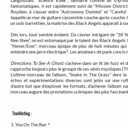
L’angoissant “Science Killer”, démarre comme un trip-hop
fantomatiques. Il est rapidement suivi de “Mission Distri
floydien, à classer entre “Astronomy Dominé” et “Careful
laquelle un mur de guitare s’assemble couche après couche. Q
un solo barrettien, la maîtrise des Black Angels apparaît à s
Dès lors, tout semble évident. Du clavier intrigant de “18 
Ree-Shee”, on est estomaqué par le talent des Black Angels. Il
“Never/Ever”, morceau épique de plus de huit minutes qui 
1
entendre une jarre électrique
. Les amateurs de punk concis 
Directions To See
A Ghost
s’achève dans un lit de fuzz et 
rapproche toujours plus le groupe de ses aînés mystiques (The
L’ultime morceau de l’album, “Snake In The Grass” dure la 
échos et expérimentations diverses sont jetés sur une ryt
d’autre but que d’exploser les formats, d’achever l’album s
morceau augure des prestations scéniques des plus fascinant
Tracklisting
:
You On The Run *