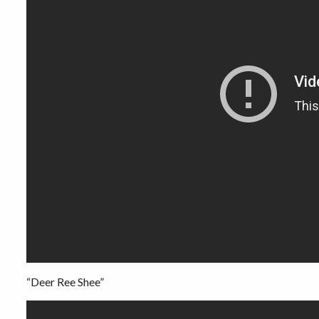
“Deer Ree Shee”