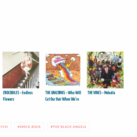
CROCODILES – Endless
THE UNICORNS – Who Will
THE VINES – Melodia
Flowers
Cut Our Hair When We’re
Gone ?
SYCH
SPACE-ROCK
THE BLACK ANGELS