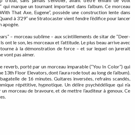
 tribal, sans jamais s’envoler, avant d’être envahi de voix
ct” qui marque un tournant important dans l’album. Ce morceau
 With That Axe, Eugene”, possède une construction lente dans
uand à 3’29” une Stratocaster vient fendre l’édifice pour lancer
on apogée.
Years” – morceau sublime – aux scintillements de sitar de “Deer-
s ont le son, les morceaux et l’attitude. Le plus beau arrive avec
tourne à la démonstration de force – et sur lequel on jurerait
ne vont pas aimer.
de reverb, porté par un morceau imparable (“You In Color”) qui
 13th Floor Elevators, dont l’aura rode tout au long de l’album).
bagatelle de 16 minutes. Guitares inversées, refrains scandés,
hmique répétitive, hypnotique. Un délire psychédélique qui n’a
ur un morceau de bravoure, et de mettre l’auditeur à genoux. Ce
es.