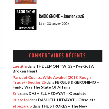
RADIO GNOME – Janvier 2026
Léo
·
30 janvier 2026
ADAM GREEN – Friends Of Mine
Eric
·
13 décembre 2025
COMMENTAIRES RÉCENTS
AMELIA COBURN – Between The Moon
Laetitia
dans
THE LEMON TWIGS – I’ve Got A
Broken Heart
And The Milkman
Parquet Courts, Wide Awake! (2018, Rough
Léo
·
9 décembre 2025
Trade) - Section26
dans
FERGUS & GERONIMO –
Funky Was The State Of Affairs
Eric
dans
DASHIELL HEDAYAT – Obsolete
THE LEMON TWIGS – Go To School
kristofol
dans
DASHIELL HEDAYAT – Obsolete
Léo
·
5 novembre 2025
el buzardo
dans
THE STROKES – The New