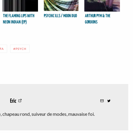
THE FLAMING LIPS WITH
PSYCHIC ILLS / MOON DUO
ARTHUR PYM & THE
NEON INDIAN (EP)
GORDONS
FA
PSYCH
Eric
 chapeau rond, suiveur de modes, mauvaise foi.