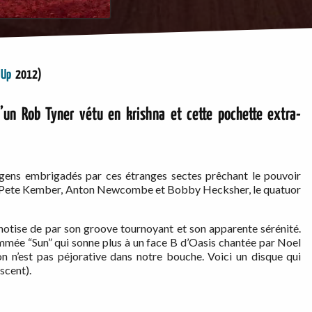
 Up
2012)
’un Rob Tyner vétu en krishna et cette pochette extra-
gens embrigadés par ces étranges sectes prêchant le pouvoir
ue Pete Kember, Anton Newcombe et Bobby Hecksher, le quatuor
tise de par son groove tournoyant et son apparente sérénité.
ommée “Sun” qui sonne plus à un face B d’Oasis chantée par Noel
on n’est pas péjorative dans notre bouche. Voici un disque qui
scent).