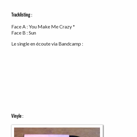
Tracklisting
:
Face A : You Make Me Crazy *
Face B : Sun
Le single en écoute via Bandcamp :
Vinyle
: