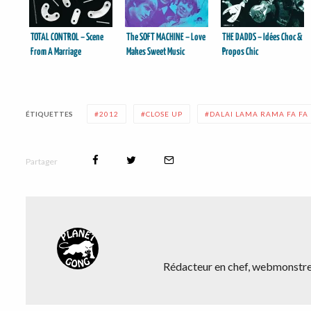
TOTAL CONTROL – Scene
The SOFT MACHINE – Love
THE DADDS – Idées Choc &
From A Marriage
Makes Sweet Music
Propos Chic
ÉTIQUETTES
2012
CLOSE UP
DALAI LAMA RAMA FA FA 
Partager
Rédacteur en chef, webmonstre,