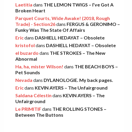
AMELIA COBURN – Between The Moon
Laetitia
dans
THE LEMON TWIGS – I’ve Got A
Broken Heart
And The Milkman
Parquet Courts, Wide Awake! (2018, Rough
Léo
·
9 décembre 2025
Trade) - Section26
dans
FERGUS & GERONIMO –
Funky Was The State Of Affairs
Eric
dans
DASHIELL HEDAYAT – Obsolete
THE LEMON TWIGS – Go To School
kristofol
dans
DASHIELL HEDAYAT – Obsolete
Léo
·
5 novembre 2025
el buzardo
dans
THE STROKES – The New
Abnormal
Ha, ha, mister Wilson!
dans
THE BEACH BOYS –
FOOD FIGHT – Bercow Bell
Pet Sounds
Nevada
dans
DYLANOLOGIE. My back pages.
Eric
·
2 novembre 2025
Eric
dans
KEVIN AYERS – The Unfairground
Saldana Célestin
dans
KEVIN AYERS – The
Unfairground
AARON FRAZER – Introducing…
Le PRIMITIF
dans
THE ROLLING STONES –
Léo
·
29 octobre 2025
Between The Buttons