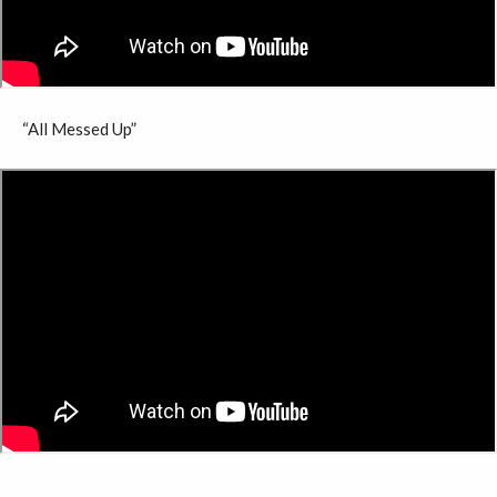
“All Messed Up”