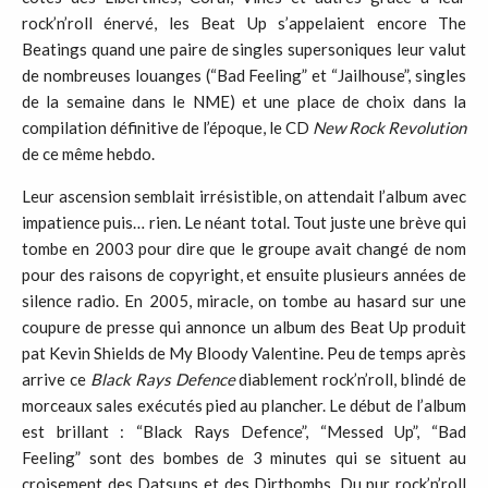
rock’n’roll énervé, les Beat Up s’appelaient encore The
Beatings quand une paire de singles supersoniques leur valut
de nombreuses louanges (“Bad Feeling” et “Jailhouse”, singles
de la semaine dans le NME) et une place de choix dans la
compilation définitive de l’époque, le CD
New Rock Revolution
de ce même hebdo.
Leur ascension semblait irrésistible, on attendait l’album avec
impatience puis… rien. Le néant total. Tout juste une brève qui
tombe en 2003 pour dire que le groupe avait changé de nom
pour des raisons de copyright, et ensuite plusieurs années de
silence radio. En 2005, miracle, on tombe au hasard sur une
coupure de presse qui annonce un album des Beat Up produit
pat Kevin Shields de My Bloody Valentine. Peu de temps après
arrive ce
Black Rays Defence
diablement rock’n’roll, blindé de
morceaux sales exécutés pied au plancher. Le début de l’album
est brillant : “Black Rays Defence”, “Messed Up”, “Bad
Feeling” sont des bombes de 3 minutes qui se situent au
croisement des Datsuns et des Dirtbombs. Du pur rock’n’roll