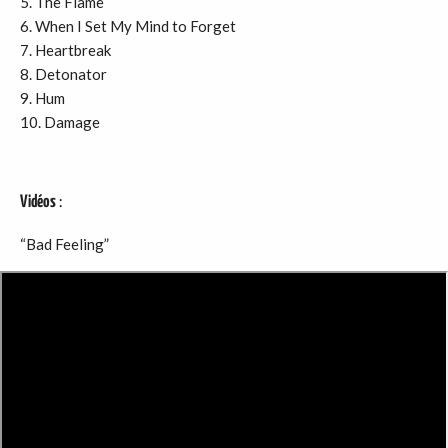
5. The Flame
6. When I Set My Mind to Forget
7. Heartbreak
8. Detonator
9. Hum
10. Damage
Vidéos
:
“Bad Feeling”