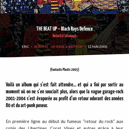
THE BEAT UP – Black Rays Defence
Retard à l'allumage
ERIC
·
ALBUMS
UK INDIE & BRITPOP
·
12 MAI 2006
(Fantastic Plastic 2005)
Voilà un album qui s’est fait attendre… et qui a fini par sortir au
moment où on ne s’en souciait plus, alors que la vague garage-rock
2001-2004 s’est évaporée au profit d’un retour odorant des années
80 et du art-punk poseur.
En première ligne au début du fumeux “retour du rock” aux
cotés des Libertines, Coral, Vines et autres grâce à leur