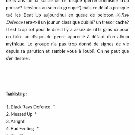
de 3 ans de la sortie de ce disque (perfectionnisme trop
poussé? tensions au sein du groupe?) mais ce délai a presque
tué les Beat Up aujourd’hui en queue de peloton.
X-Ray
Defence
sera-t-il un jour un classique oublié? un trésor caché?
Il est trop tôt pour le dire. Il y a assez de riffs gras ici pour
en faire un disque de genre apprécié à défaut d’un album
mythique. Le groupe n’a pas trop donné de signes de vie
depuis sa parution et semble voué à l’oubli. On ne peut que
s’en désoler.
Tracklisting :
1. Black Rays Defence *
2. Messed Up *
3. Alright
4. Bad Feeling *