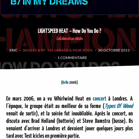
LIGHTSPEED HEAT – How Do You Do ?
Collaboration idéale
ERIC
·
SINGLES & EP
US GARAGE & INDIE ROCK
·
30 OCTOBRE 2011
·
1 COMMENTAIRE
(
Brille
2006)
En mars 2006, on a vu Whirlwind Heat en
concert
à Londres. A
l’époque, le groupe était au meilleur de sa forme (
Types Of Wood
venait de sortir), et la soirée fut inoubliable. Après le concert, on
discuta avec Brad Holland (batterie) et Steve Damstra (basse). Ils
venaient d’arriver à Londres et devaient jouer quelques jours plus
tard avec Test Icicles en première partie.