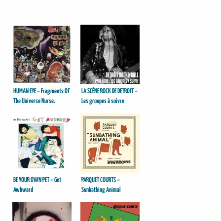
HUMAN EYE – Fragments Of
LA SCÈNE ROCK DE DETROIT –
The Universe Nurse.
Les groupes à suivre
BE YOUR OWN PET – Get
PARQUET COURTS –
Awkward
Sunbathing Animal