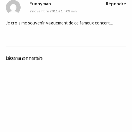
Funnyman
Répondre
2 novembre 2011 à 1 h 03 min
Je crois me souvenir vaguement de ce fameux concert…
Laisser un commentaire
DER