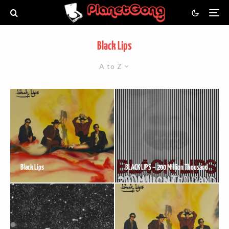
Black Lips
A to Z
Black Lips
BLACK LIPS – 200 Million Thousand