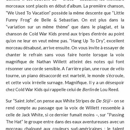
morceaux sont placés en début d’album. La première chanson,
“We Used To Vacation” possède la même descente que “Little
Funny Frog” de Belle & Sebastian. On est plus dans la
“variation sur un même thème” que dans le plagiat, et la
chanson de Cold War Kids prend aux tripes d’entrée au point
qu’on ne leur en veut même pas. “Hang Up To Dry”, excellent
morceau désabusé, arrive ensuite. On vous invite à essayer de
chanter le refrain sans vous faire honte lorsque la voix
magnifique de Nathan Willett atteint des notes qui font
résonner une corde sensible. A l’arrière plan, une roue de vélo
tourne, un piano désaccordé est martelé, le monde s’écroule,
et cette voix irréelle surnage. Magnifique. Il y a un désespoir
chez Cold War Kids qui rappelle celui de
Berlin
de Lou Reed.
Sur “Saint John”, on pense aux White Stripes de
De Stijl
– on se
rend compte au passage que la voix de Willett ressemble à
celle de Jack White, si ce dernier fumait moins –, sur “Passing
The Hat” le groupe entre dans des eaux aventureuses avec un
morceau chaloupé aux couleurs sud-américaines : le talent