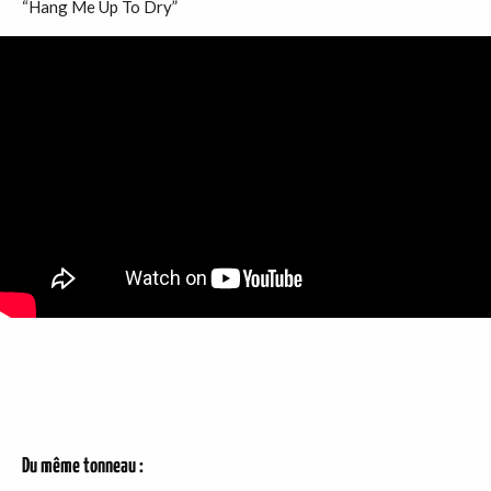
“Hang Me Up To Dry”
Du même tonneau :