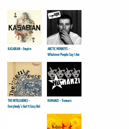
KASABIAN – Empire
ARCTIC MONKEYS –
Whatever People Say I Am
That’s What I’m Not
THE INTELLIGENCE –
HUMANZI – Tremors
Everybody’s Got It Easy But
Me