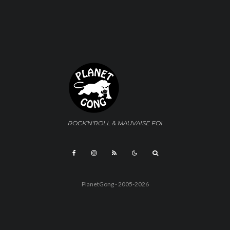
ROCK'N'ROLL & MAUVAISE FOI
PlanetGong - 2005-2026