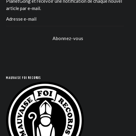
PlanetGong et recevoir une notification de chaque nouvel
article par e-mail.
Abonnez-vous
COM
MAUVAISE FOI RECORDS