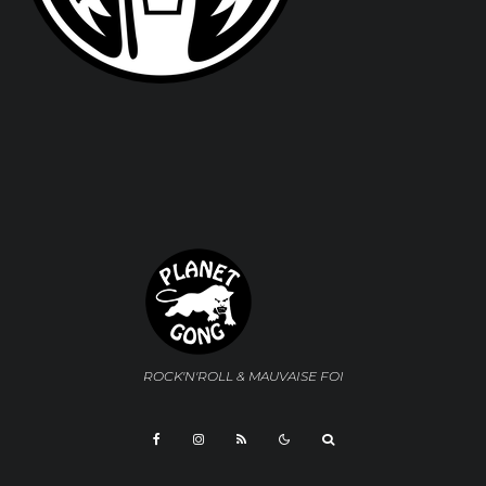
ROCK'N'ROLL & MAUVAISE FOI