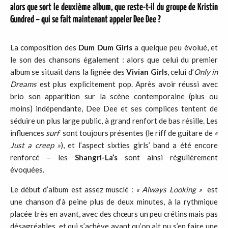
alors que sort le deuxième album, que reste-t-il du groupe de Kristin
Gundred – qui se fait maintenant appeler Dee Dee ?
La composition des
Dum Dum Girls
a quelque peu évolué, et
le son des chansons également : alors que celui du premier
album se situait dans la lignée des
Vivian Girls
, celui d’
Only in
Dreams
est plus explicitement pop. Après avoir réussi avec
brio son apparition sur la scène contemporaine (plus ou
moins) indépendante, Dee Dee et ses complices tentent de
séduire un plus large public, à grand renfort de bas résille. Les
influences
surf
sont toujours présentes (le riff de guitare de
«
Just a
creep »
), et l’aspect sixties girls’ band a été encore
renforcé – les
Shangri-La’s
sont ainsi régulièrement
évoquées.
Le début d’album est assez musclé :
« Always Looking »
est
une chanson d’à peine plus de deux minutes, à la rythmique
placée très en avant, avec des chœurs un peu crétins mais pas
désagréables, et qui s’achève avant qu’on ait pu s’en faire une