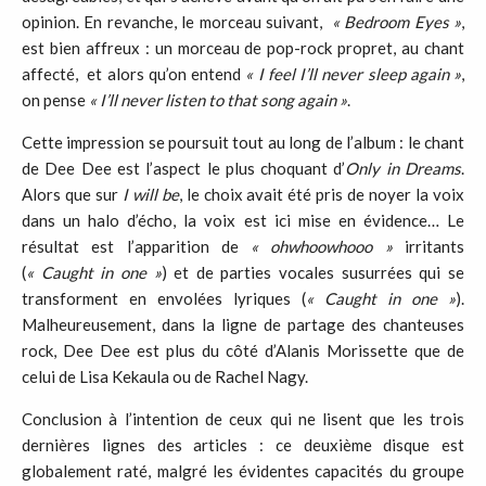
opinion. En revanche, le morceau suivant,
« Bedroom Eyes »
,
est bien affreux : un morceau de pop-rock propret, au chant
affecté, et alors qu’on entend
« I feel I’ll never sleep again »
,
on pense
« I’ll never listen to that
song again »
.
Cette impression se poursuit tout au long de l’album : le chant
de Dee Dee est l’aspect le plus choquant d’
Only in Dreams
.
Alors que sur
I will
be
, le choix avait été pris de noyer la voix
dans un halo d’écho, la voix est ici mise en évidence… Le
résultat est l’apparition de
« ohwhoowhooo »
irritants
(
« Caught in one »
) et de parties vocales susurrées qui se
transforment en envolées lyriques (
« Caught in one »
).
Malheureusement, dans la ligne de partage des chanteuses
rock, Dee Dee est plus du côté d’Alanis Morissette que de
celui de Lisa Kekaula ou de Rachel Nagy.
Conclusion à l’intention de ceux qui ne lisent que les trois
dernières lignes des articles : ce deuxième disque est
globalement raté, malgré les évidentes capacités du groupe