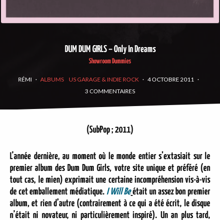
DUM DUM GIRLS – Only In Dreams
Showroom Dummies
RÉMI
·
ALBUMS
US GARAGE & INDIE ROCK
·
4 OCTOBRE 2011
·
3 COMMENTAIRES
(SubPop ; 2011)
L’année dernière, au moment où le monde entier s’extasiait sur le
premier album des
Dum Dum Girls
, votre site unique et préféré (en
tout cas, le mien) exprimait une certaine incompréhension vis-à-vis
de cet emballement médiatique.
I Will Be
était un assez bon premier
album, et rien d’autre (contrairement à ce qui a été écrit, le disque
n’était ni novateur, ni particulièrement inspiré). Un an plus tard,