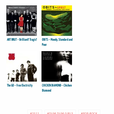
ART BRUT – Brilliant! Tragic!
OBITS – Moody, Standard and
Poor
The GO – Free Electricity
CHICKEN DIAMOND – Chicken
Diamond
2011
DUM DUM GIRLS
POP-ROCK