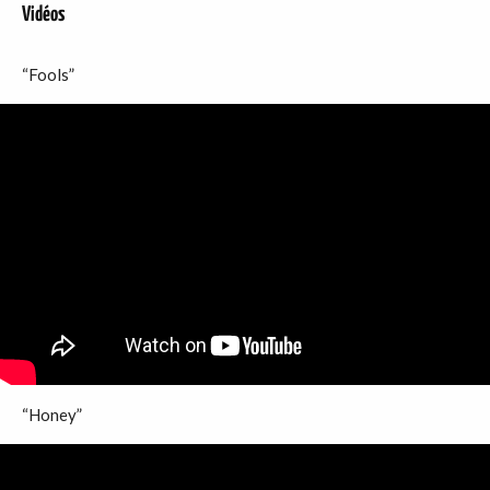
Vidéos
“Fools”
“Honey”