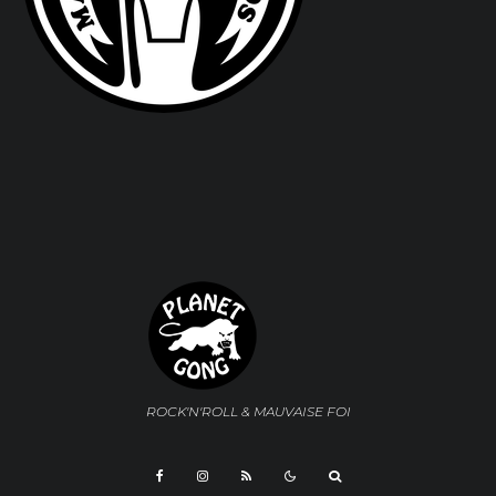
ROCK'N'ROLL & MAUVAISE FOI