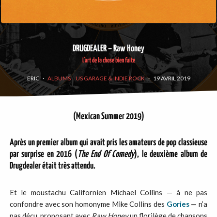
DRUGDEALER – Raw Honey
L'art de la chose bien faite
ERIC
·
ALBUMS
US GARAGE & INDIE ROCK
·
19 AVRIL 2019
(Mexican Summer 2019)
Après un premier album qui avait pris les amateurs de pop classieuse
par surprise en 2016 (
The End Of Comedy
), le deuxième album de
Drugdealer était très attendu.
Et le moustachu Californien Michael Collins — à ne pas
confondre avec son homonyme Mike Collins des
Gories
— n’a
pas déçu, proposant avec
Raw Honey
un florilège de chansons