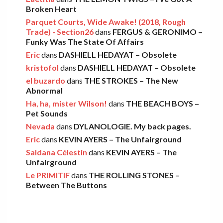
Léo
·
9 décembre 2025
Broken Heart
Parquet Courts, Wide Awake! (2018, Rough
Trade) - Section26
dans
FERGUS & GERONIMO –
THE LEMON TWIGS – Go To School
Funky Was The State Of Affairs
Léo
·
5 novembre 2025
Eric
dans
DASHIELL HEDAYAT – Obsolete
kristofol
dans
DASHIELL HEDAYAT – Obsolete
el buzardo
dans
THE STROKES – The New
Abnormal
FOOD FIGHT – Bercow Bell
Ha, ha, mister Wilson!
dans
THE BEACH BOYS –
Eric
·
2 novembre 2025
Pet Sounds
Nevada
dans
DYLANOLOGIE. My back pages.
Eric
dans
KEVIN AYERS – The Unfairground
AARON FRAZER – Introducing…
Saldana Célestin
dans
KEVIN AYERS – The
Léo
·
29 octobre 2025
Unfairground
Le PRIMITIF
dans
THE ROLLING STONES –
Between The Buttons