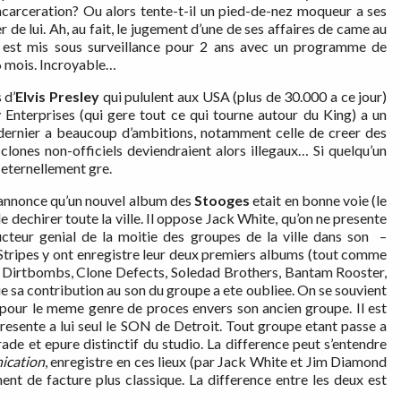
 incarceration? Ou alors tente-t-il un pied-de-nez moqueur a ses
rler de lui. Ah, au fait, le jugement d’une de ses affaires de came au
on, est mis sous surveillance pour 2 ans avec un programme de
6 mois. Incroyable…
 d’
Elvis
Presley
qui pululent aux USA (plus de 30.000 a ce jour)
ey Enterprises (qui gere tout ce qui tourne autour du King) a un
dernier a beaucoup d’ambitions, notamment celle de creer des
clones non-officiels deviendraient alors illegaux… Si quelqu’un
t eternellement gre.
 annonce qu’un nouvel album des
Stooges
etait en bonne voie (le
e dechirer toute la ville. Il oppose Jack White, qu’on ne presente
teur genial de la moitie des groupes de la ville dans son –
tripes y ont enregistre leur deux premiers albums (tout comme
Go, Dirtbombs, Clone Defects, Soledad Brothers, Bantam Rooster,
e sa contribution au son du groupe a ete oubliee. On se souvient
 pour le meme genre de proces envers son ancien groupe. Il est
esente a lui seul le SON de Detroit. Tout groupe etant passe a
ade et epure distinctif du studio. La difference peut s’entendre
ication
, enregistre en ces lieux (par Jack White et Jim Diamond
ement de facture plus classique. La difference entre les deux est