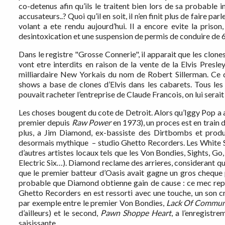
co-detenus afin qu’ils le traitent bien lors de sa probable
accusateurs..? Quoi qu’il en soit, il n’en finit plus de faire pa
volant a ete rendu aujourd’hui. Il a encore evite la pris
desintoxication et une suspension de permis de conduire de 
Dans le registre "Grosse Connerie", il apparait que les clones
vont etre interdits en raison de la vente de la Elvis Presl
milliardaire New Yorkais du nom de Robert Sillerman. Ce 
shows a base de clones d’Elvis dans les cabarets. Tous les 
pouvait racheter l’entreprise de Claude Francois, on lui serai
Les choses bougent du cote de Detroit. Alors qu’Iggy Pop a
premier depuis
Raw Power
en 1973), un proces est en train d
plus, a Jim Diamond, ex-bassiste des Dirtbombs et produc
desormais mythique – studio Ghetto Recorders. Les White S
d’autres artistes locaux tels que les Von Bondies, Sights, 
Electric Six…). Diamond reclame des arrieres, considerant qu
que le premier batteur d’Oasis avait gagne un gros cheque
probable que Diamond obtienne gain de cause : ce mec repr
Ghetto Recorders en est ressorti avec une touche, un son cr
par exemple entre le premier Von Bondies,
Lack Of Commun
d’ailleurs) et le second,
Pawn Shoppe Heart
, a l’enregistr
saisissante.