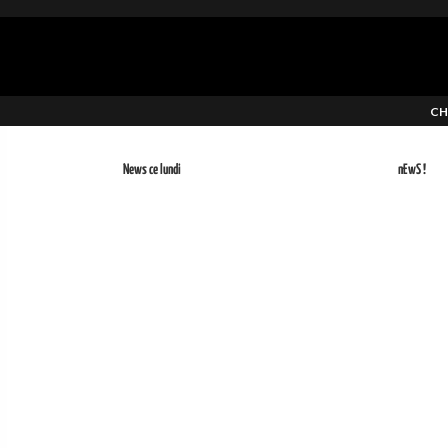
CH
News ce lundi
nEwS !