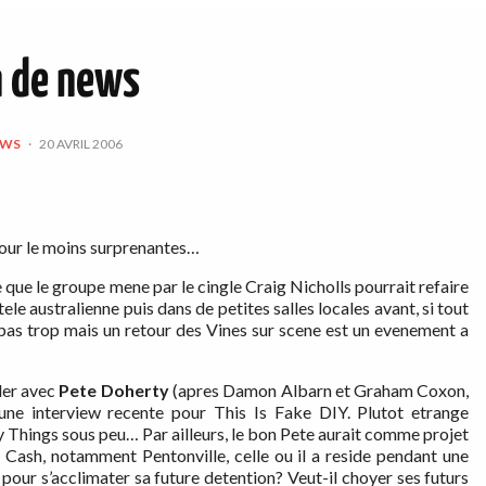
n de news
EWS
·
20 AVRIL 2006
 pour le moins surprenantes…
que le groupe mene par le cingle Craig Nicholls pourrait refaire
ele australienne puis dans de petites salles locales avant, si tout
t pas trop mais un retour des Vines sur scene est un evenement a
ller avec
Pete Doherty
(apres Damon Albarn et Graham Coxon,
’une interview recente pour This Is Fake DIY. Plutot etrange
ty Things sous peu… Par ailleurs, le bon Pete aurait comme projet
 Cash, notamment Pentonville, celle ou il a reside pendant une
x pour s’acclimater sa future detention? Veut-il choyer ses futurs