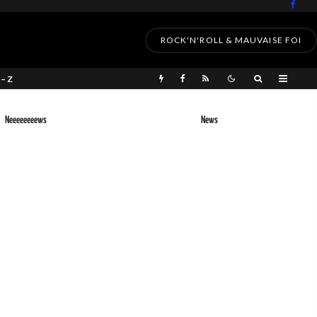
ROCK'N'ROLL & MAUVAISE FOI
 – Z
Neeeeeeeews
News