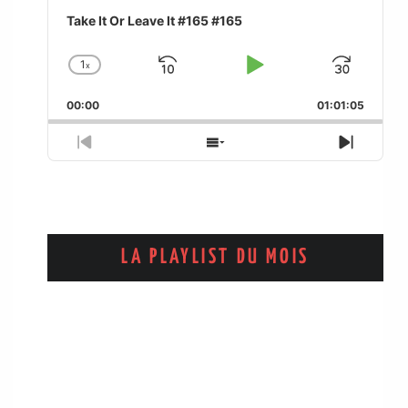
Take It Or Leave It #165 #165
1
x
Skip
Play
Jum
Change
Playback
Backward
Pause
Forw
00:00
Rate
01:01:05
Previous
Show
Next
Episode
Episodes
Episo
List
LA PLAYLIST DU MOIS