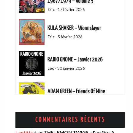
1967/1979 – Volume 5
Eric
·
17 février 2026
KULA SHAKER – Wormslayer
Eric
·
5 février 2026
RADIO GNOME – Janvier 2026
Léo
·
30 janvier 2026
ADAM GREEN – Friends Of Mine
Eric
·
13 décembre 2025
AMELIA COBURN – Between The Moon
COMMENTAIRES RÉCENTS
And The Milkman
Laetitia
dans
THE LEMON TWIGS – I’ve Got A