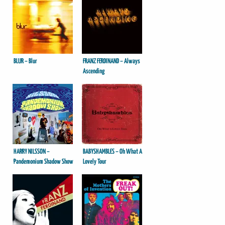
BLUR – Blur
FRANZ FERDINAND – Always
Ascending
HARRY NILSSON –
BABYSHAMBLES – Oh What A
Pandemonium Shadow Show
Lovely Tour