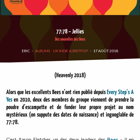
77:78 – Jellies
Des nouvelles des Bees
ERIC
·
ALBUMS
UK INDIE & BRITPOP
·
17 AOÛT 2018
(Heavenly 2018)
Alors que les excellents Bees n’ont rien publié depuis
Every Step’s A
Yes
en 2010, deux des membres du groupe viennent de prendre la
poudre d’escampette et de fonder leur propre projet au nom
mystérieux (on suppute des dates de naissance) et ingooglable de
77:78.
C’est Aaron Fletcher, un des deux leaders des
Bees
– il en