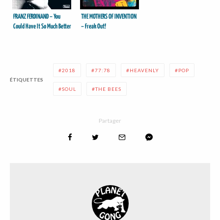
FRANZ FERDINAND – You
THE MOTHERS OF INVENTION
Could Have It So Much Better
– Freak Out!
2018
77:78
HEAVENLY
POP
ÉTIQUETTES
SOUL
THE BEES
Partager
DER