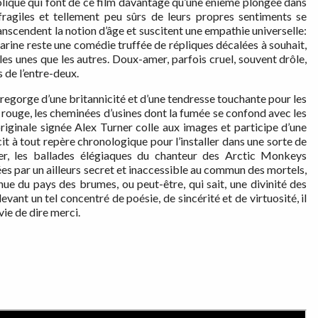
colique qui font de ce film davantage qu’une énième plongée dans
ragiles et tellement peu sûrs de leurs propres sentiments se
nscendent la notion d’âge et suscitent une empathie universelle:
marine reste une comédie truffée de répliques décalées à souhait,
 les unes que les autres. Doux-amer, parfois cruel, souvent drôle,
s de l’entre-deux.
egorge d’une britannicité et d’une tendresse touchante pour les
 rouge, les cheminées d’usines dont la fumée se confond avec les
riginale signée Alex Turner colle aux images et participe d’une
it à tout repère chronologique pour l’installer dans une sorte de
er, les ballades élégiaques du chanteur des Arctic Monkeys
es par un ailleurs secret et inaccessible au commun des mortels,
enue du pays des brumes, ou peut-être, qui sait, une divinité des
nt un tel concentré de poésie, de sincérité et de virtuosité, il
ie de dire merci.