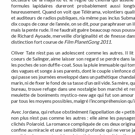
formules lapidaires dureront probablement aussi long
heureusement. Quand on voit que Télérama, volontiers qualif
et auditeurs de radios publiques, n’a même pas inclus Submari
dix coups de cœur de l’année, on se dit, pour paraphraser un i
mais la pente rude. Il ne faudrait guère beaucoup nous pou
de Richard Ayoade, merveille d’originalité et de finesse da
distinction fort courue de
Film PlanetGong 2011.
Oliver Tate n’est pas un adolescent comme les autres. Il li
coeurs de Salinger, aime laisser son regard se perdre dans l
les poches de son duffle-coat. Sous la pluie immuable qui to
des vagues et songe à ses parents, dont le couple s’enfonce da
qui passe ses journées enveloppé dans un pathétique chandail,
marin, ni de fixer le fond de sa tasse d’un œil vide. Sa mère, q
bureau, trouve refuge dans une nostalgie bon marché et res
meulette de boniments mystico-new age qui fut son amour d
par tous les moyens possibles, malgré l’incompréhension qu’i
Avec Jordana, qui refuse obstinément l’appellation de « petite 
non plus n’est pas comme les autres : elle aime les paysages
clichés Polaroid. La romance compliquée de ces deux originau
confine au miracle et une sensibilité profonde qui ne verse 