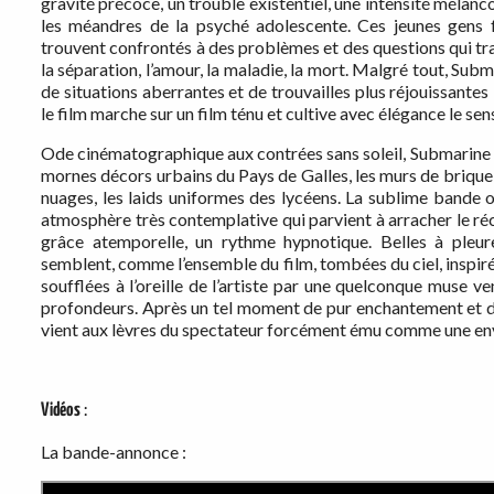
gravité précoce, un trouble existentiel, une intensité mélan
les méandres de la psyché adolescente. Ces jeunes gens f
trouvent confrontés à des problèmes et des questions qui tra
la séparation, l’amour, la maladie, la mort. Malgré tout, Sub
de situations aberrantes et de trouvailles plus réjouissantes
le film marche sur un film ténu et cultive avec élégance le sen
Ode cinématographique aux contrées sans soleil, Submarine r
mornes décors urbains du Pays de Galles, les murs de brique
nuages, les laids uniformes des lycéens. La sublime bande o
atmosphère très contemplative qui parvient à arracher le réc
grâce atemporelle, un rythme hypnotique. Belles à pleur
semblent, comme l’ensemble du film, tombées du ciel, inspiré
soufflées à l’oreille de l’artiste par une quelconque muse v
profondeurs. Après un tel moment de pur enchantement et deva
vient aux lèvres du spectateur forcément ému comme une env
Vidéos
:
La bande-annonce :