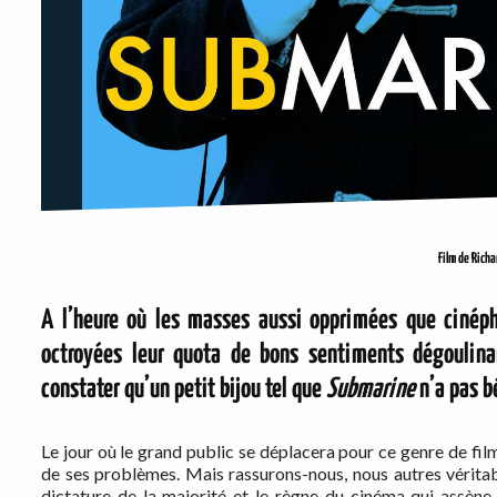
Film de Rich
A l’heure où les masses aussi opprimées que cinéph
octroyées leur quota de bons sentiments dégoulinant
constater qu’un petit bijou tel que
Submarine
n’a pas bé
Le jour où le grand public se déplacera pour ce genre de fil
de ses problèmes. Mais rassurons-nous, nous autres véritabl
dictature de la majorité et le règne du cinéma qui assèn