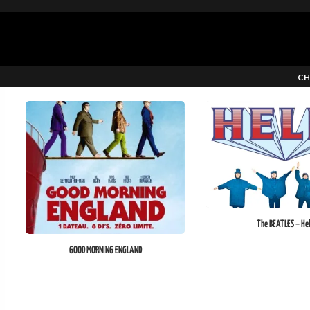
CH
The BEATLES – He
GOOD MORNING ENGLAND