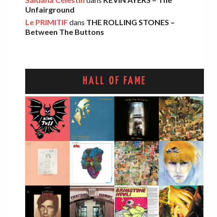
Unfairground
AARON FRAZER – Introducing…
Le PRIMITIF
dans
THE ROLLING STONES –
Léo
·
29 octobre 2025
Between The Buttons
HALL OF FAME