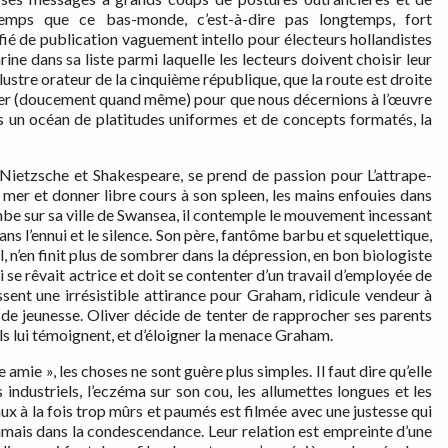
temps que ce bas-monde, c’est-à-dire pas longtemps, fort
ié de publication vaguement intello pour électeurs hollandistes
ne dans sa liste parmi laquelle les lecteurs doivent choisir leur
llustre orateur de la cinquième république, que la route est droite
sser (doucement quand même) pour que nous décernions à l’œuvre
ns un océan de platitudes uniformes et de concepts formatés, la
t Nietzsche et Shakespeare, se prend de passion pour L’attrape-
a mer et donner libre cours à son spleen, les mains enfouies dans
mbe sur sa ville de Swansea, il contemple le mouvement incessant
ns l’ennui et le silence. Son père, fantôme barbu et squelettique,
 n’en finit plus de sombrer dans la dépression, en bon biologiste
ui se rêvait actrice et doit se contenter d’un travail d’employée de
sent une irrésistible attirance pour Graham, ridicule vendeur à
e jeunesse. Oliver décide de tenter de rapprocher ses parents
ls lui témoignent, et d’éloigner la menace Graham.
amie », les choses ne sont guère plus simples. Il faut dire qu’elle
 industriels, l’eczéma sur son cou, les allumettes longues et les
x à la fois trop mûrs et paumés est filmée avec une justesse qui
jamais dans la condescendance. Leur relation est empreinte d’une