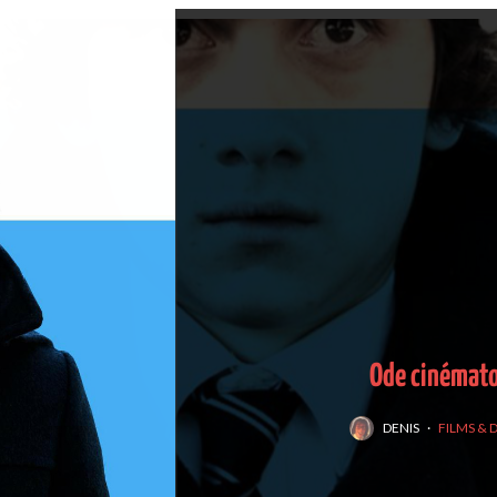
Ode cinémato
DENIS
·
FILMS &