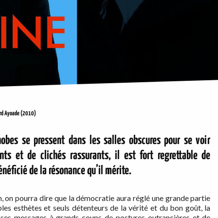
ard Ayoade (2010)
obes se pressent dans les salles obscures pour se voir
s et de clichés rassurants, il est fort regrettable de
néficié de la résonance qu’il mérite.
m, on pourra dire que la démocratie aura réglé une grande partie
es esthètes et seuls détenteurs de la vérité et du bon goût, la
e ses messages à grands coups de postures outrancières et de