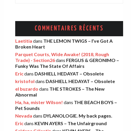
ADAM GREEN – Friends Of Mine
Eric
·
13 décembre 2025
COMMENTAIRES RÉCENTS
AMELIA COBURN – Between The Moon
Laetitia
dans
THE LEMON TWIGS – I’ve Got A
Broken Heart
And The Milkman
Parquet Courts, Wide Awake! (2018, Rough
Léo
·
9 décembre 2025
Trade) - Section26
dans
FERGUS & GERONIMO –
Funky Was The State Of Affairs
Eric
dans
DASHIELL HEDAYAT – Obsolete
THE LEMON TWIGS – Go To School
kristofol
dans
DASHIELL HEDAYAT – Obsolete
Léo
·
5 novembre 2025
el buzardo
dans
THE STROKES – The New
Abnormal
Ha, ha, mister Wilson!
dans
THE BEACH BOYS –
FOOD FIGHT – Bercow Bell
Pet Sounds
Nevada
dans
DYLANOLOGIE. My back pages.
Eric
·
2 novembre 2025
Eric
dans
KEVIN AYERS – The Unfairground
Saldana Célestin
dans
KEVIN AYERS – The