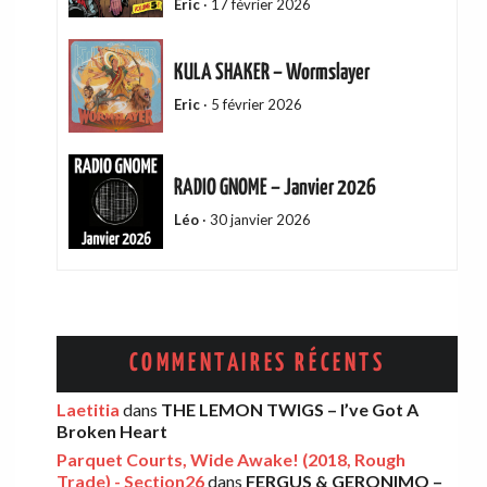
Eric
·
17 février 2026
KULA SHAKER – Wormslayer
Eric
·
5 février 2026
RADIO GNOME – Janvier 2026
Léo
·
30 janvier 2026
ADAM GREEN – Friends Of Mine
Eric
·
13 décembre 2025
COMMENTAIRES RÉCENTS
AMELIA COBURN – Between The Moon
Laetitia
dans
THE LEMON TWIGS – I’ve Got A
Broken Heart
And The Milkman
Parquet Courts, Wide Awake! (2018, Rough
Léo
·
9 décembre 2025
Trade) - Section26
dans
FERGUS & GERONIMO –