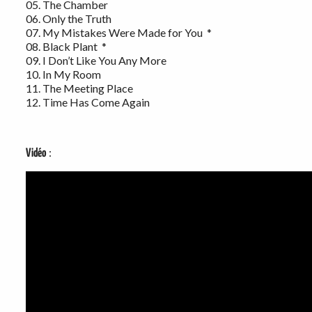
05. The Chamber
06. Only the Truth
07. My Mistakes Were Made for You *
08. Black Plant *
09. I Don’t Like You Any More
10. In My Room
11. The Meeting Place
12. Time Has Come Again
:
Vidéo