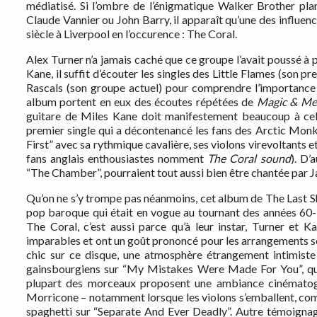
médiatisé. Si l’ombre de l’énigmatique Walker Brother pl
Claude Vannier ou John Barry, il apparaît qu’une des influe
siècle à Liverpool en l’occurence : The Coral.
Alex Turner n’a jamais caché que ce groupe l’avait poussé à 
Kane, il suffit d’écouter les singles des Little Flames (son 
Rascals (son groupe actuel) pour comprendre l’importance 
album portent en eux des écoutes répétées de
Magic & Me
guitare de Miles Kane doit manifestement beaucoup à cel
premier single qui a décontenancé les fans des Arctic Mon
First” avec sa rythmique cavalière, ses violons virevoltants e
fans anglais enthousiastes nomment
The Coral sound
). D’
“The Chamber”, pourraient tout aussi bien être chantée par Jam
Qu’on ne s’y trompe pas néanmoins, cet album de The Last 
pop baroque qui était en vogue au tournant des années 60-
The Coral, c’est aussi parce qu’à leur instar, Turner et 
imparables et ont un goût prononcé pour les arrangements so
chic sur ce disque, une atmosphère étrangement intimiste e
gainsbourgiens sur “My Mistakes Were Made For You”, qui 
plupart des morceaux proposent une ambiance cinématogr
Morricone – notamment lorsque les violons s’emballent, co
spaghetti sur “Separate And Ever Deadly”. Autre témoignag