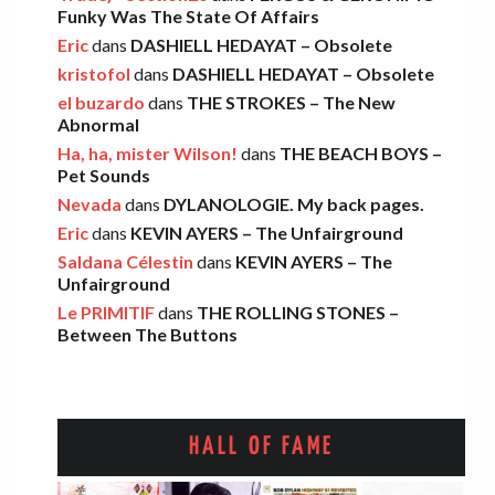
Funky Was The State Of Affairs
Eric
dans
DASHIELL HEDAYAT – Obsolete
THE LEMON TWIGS – Go To School
kristofol
dans
DASHIELL HEDAYAT – Obsolete
Léo
·
5 novembre 2025
el buzardo
dans
THE STROKES – The New
Abnormal
Ha, ha, mister Wilson!
dans
THE BEACH BOYS –
FOOD FIGHT – Bercow Bell
Pet Sounds
Nevada
dans
DYLANOLOGIE. My back pages.
Eric
·
2 novembre 2025
Eric
dans
KEVIN AYERS – The Unfairground
Saldana Célestin
dans
KEVIN AYERS – The
Unfairground
AARON FRAZER – Introducing…
Le PRIMITIF
dans
THE ROLLING STONES –
Léo
·
29 octobre 2025
Between The Buttons
HALL OF FAME