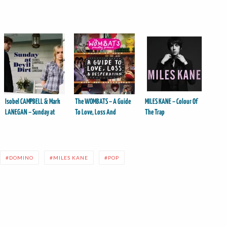
Isobel CAMPBELL & Mark
The WOMBATS – A Guide
MILES KANE – Colour Of
LANEGAN – Sunday at
To Love, Loss And
The Trap
Devil Dirt
Desperation
DOMINO
MILES KANE
POP