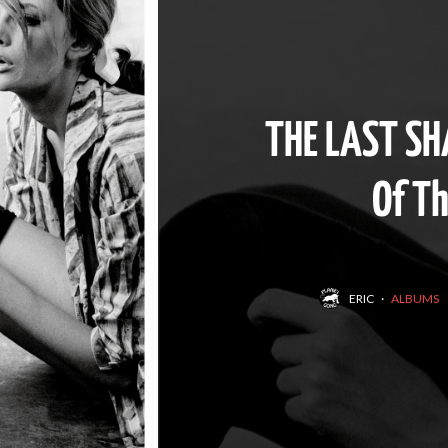
THE LAST S
Of T
ERIC
·
ALBUMS