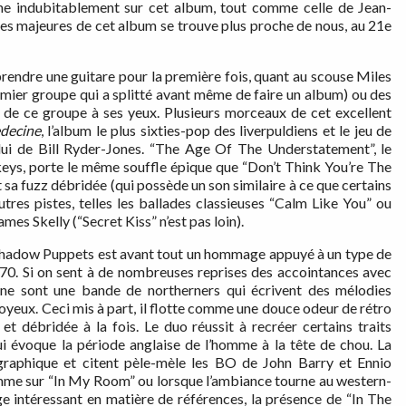
ane indubitablement sur cet album, tout comme celle de Jean-
nces majeures de cet album se trouve plus proche de nous, au 21e
prendre une guitare pour la première fois, quant au scouse Miles
premier groupe qui a splitté avant même de faire un album) ou des
de ce groupe à ses yeux. Plusieurs morceaux de cet excellent
decine
, l’album le plus sixties-pop des liverpuldiens et le jeu de
ui de Bill Ryder-Jones. “The Age Of The Understatement”, le
keys, porte le même souffle épique que “Don’t Think You’re The
t sa fuzz débridée (qui possède un son similaire à ce que certains
autres pistes, telles les ballades classieuses “Calm Like You” ou
es Skelly (“Secret Kiss” n’est pas loin).
Shadow Puppets est avant tout un hommage appuyé à un type de
70. Si on sent à de nombreuses reprises des accointances avec
Kane sont une bande de northerners qui écrivent des mélodies
yeux. Ceci mis à part, il flotte comme une douce odeur de rétro
t débridée à la fois. Le duo réussit à recréer certains traits
évoque la période anglaise de l’homme à la tête de chou. La
aphique et citent pèle-mèle les BO de John Barry et Ennio
mme sur “In My Room” ou lorsque l’ambiance tourne au western-
e intéressant en matière de références, la présence de “In The