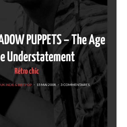
HADOW PUPPETS – The Age
he Understatement
Rétro chic
UK INDIE & BRITPOP
·
15 MAI 2008
·
3 COMMENTAIRES