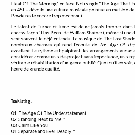
Heat Of The Morning” en face B du single “The Age The Unde
en 45t – dévoile une culture musicale pointue en matière 
Bowie reste encore trop méconnu).
Le talent de Turner et Kane est de ne jamais tomber dans la
cheesy façon “Has Been” de William Shatner), même si une d
sent souvent le déjà entendu. La musique de The Last Shad
nombreux charmes qui rend l’écoute de
The Age Of The
excellent. Le rythme est palpitant, les arrangements audacie
considérer comme un side-project sans importance, un simp
véritable réhabilitation d’un genre oublié. Quoi qu’il en s
heure de grande qualité.
Tracklisting
:
01. The Age Of The Understatement
02. Standing Next to Me *
03. Calm Like You
04. Separate and Ever Deadly *