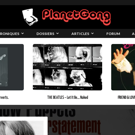
RONIQUES
DOSSIERS
ARTICLES
FORUM
A
rverts.
THE BEATLES – Let It Be… Naked
FRIEND & LOV