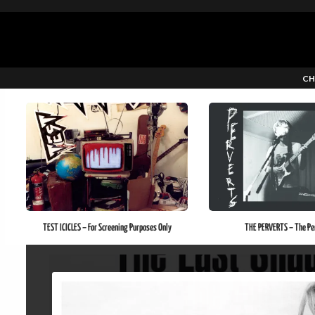
CH
TEST ICICLES – For Screening Purposes Only
THE PERVERTS – The Pe