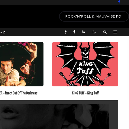
ROCK'N'ROLL & MAUVAISE FOI
 – Z
ER – Reach Out Of The Darkness
KING TUFF – King Tuff