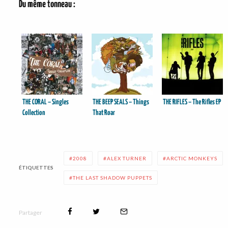
Du même tonneau :
THE CORAL – Singles
THE BEEP SEALS – Things
THE RIFLES – The Rifles EP
Collection
That Roar
2008
ALEX TURNER
ARCTIC MONKEYS
ÉTIQUETTES
THE LAST SHADOW PUPPETS
Partager