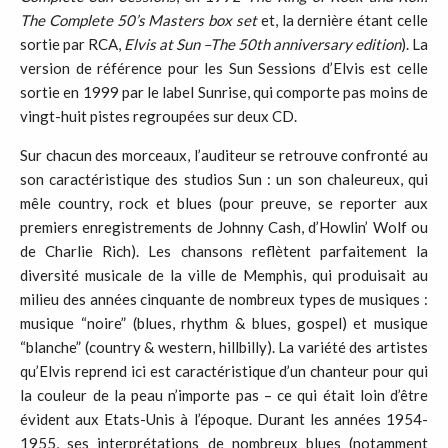
The Complete 50’s Masters box set
et, la dernière étant celle
sortie par RCA,
Elvis at Sun –The 50th anniversary edition
). La
version de référence pour les Sun Sessions d’Elvis est celle
sortie en 1999 par le label Sunrise, qui comporte pas moins de
vingt-huit pistes regroupées sur deux CD.
Sur chacun des morceaux, l’auditeur se retrouve confronté au
son caractéristique des studios Sun : un son chaleureux, qui
mêle country, rock et blues (pour preuve, se reporter aux
premiers enregistrements de Johnny Cash, d’Howlin’ Wolf ou
de Charlie Rich). Les chansons reflètent parfaitement la
diversité musicale de la ville de Memphis, qui produisait au
milieu des années cinquante de nombreux types de musiques :
musique “noire” (blues, rhythm & blues, gospel) et musique
“blanche” (country & western, hillbilly). La variété des artistes
qu’Elvis reprend ici est caractéristique d’un chanteur pour qui
la couleur de la peau n’importe pas – ce qui était loin d’être
évident aux Etats-Unis à l’époque. Durant les années 1954-
1955, ses interprétations de nombreux blues (notamment