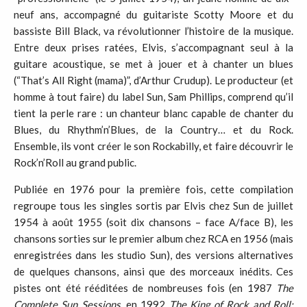
neuf ans, accompagné du guitariste Scotty Moore et du
bassiste Bill Black, va révolutionner l’histoire de la musique.
Entre deux prises ratées, Elvis, s’accompagnant seul à la
guitare acoustique, se met à jouer et à chanter un blues
(“That’s All Right (mama)”, d’Arthur Crudup). Le producteur (et
homme à tout faire) du label Sun, Sam Phillips, comprend qu’il
tient la perle rare : un chanteur blanc capable de chanter du
Blues, du Rhythm’n’Blues, de la Country… et du Rock.
Ensemble, ils vont créer le son Rockabilly, et faire découvrir le
Rock’n’Roll au grand public.
Publiée en 1976 pour la première fois, cette compilation
regroupe tous les singles sortis par Elvis chez Sun de juillet
1954 à août 1955 (soit dix chansons – face A/face B), les
chansons sorties sur le premier album chez RCA en 1956 (mais
enregistrées dans les studio Sun), des versions alternatives
de quelques chansons, ainsi que des morceaux inédits. Ces
pistes ont été rééditées de nombreuses fois (en 1987
The
Complete Sun Sessions
, en 1992
The King of Rock and Roll: