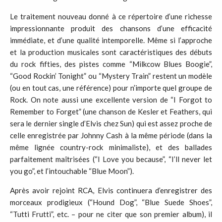
Le traitement nouveau donné à ce répertoire d’une richesse
impressionnante produit des chansons d’une efficacité
immédiate, et d’une qualité intemporelle. Même si l’approche
et la production musicales sont caractéristiques des débuts
du rock fifties, des pistes comme “Milkcow Blues Boogie”,
“Good Rockin’ Tonight” ou “Mystery Train” restent un modèle
(ou en tout cas, une référence) pour n’importe quel groupe de
Rock. On note aussi une excellente version de “I Forgot to
Remember to Forget” (une chanson de Kesler et Feathers, qui
sera le dernier single d’Elvis chez Sun) qui est assez proche de
celle enregistrée par Johnny Cash à la même période (dans la
même lignée country-rock minimaliste), et des ballades
parfaitement maîtrisées (“I Love you because”, “I’ll never let
you go”, et l’intouchable “Blue Moon”).
Après avoir rejoint RCA, Elvis continuera d’enregistrer des
morceaux prodigieux (“Hound Dog”, “Blue Suede Shoes”,
“Tutti Frutti”, etc. – pour ne citer que son premier album), il