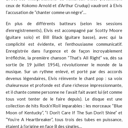
ceux de Kokomo Arnold et d’Arthur Crudup) vaudront à Elvis
l’accusation de “chanter comme un nègre”…
En plus de différents batteurs (selon les sessions
d’enregistrements), Elvis est accompagné par Scotty Moore
(guitare solo) et Bill Black (guitare basse), avec qui la
complicité est évidente, et l’enthousiasme communicatif.
Enregistrée dans l’urgence et de façon incroyablement
irréfléchie, la première chanson “That’s All Right” va, dès sa
sortie (le 19 juillet 1954), révolutionner le monde de la
musique. Sur un rythme enlevé, et porté par des accords
devenus légendaires, Elvis réinvente le chant pop : sa voix
chaleureuse et profonde est d’une richesse impressionnante,
et il chante comme personne ne l’avait fait avant lui (et comme
tous vont tenter de le faire depuis). Le disque est une
collection de hits Rock’n’Roll imparables : les morceaux “Blue
Moon of Kentucky”, “I Don’t Care If The Sun Don’t Shine” et
“You’re A Heartbreaker”, tous trois des tubes en puissance,
étaient à l’origine en face B des singles…