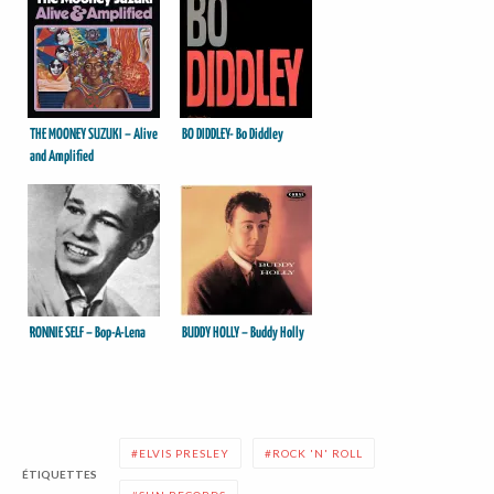
THE MOONEY SUZUKI – Alive
BO DIDDLEY- Bo Diddley
and Amplified
RONNIE SELF – Bop-A-Lena
BUDDY HOLLY – Buddy Holly
ELVIS PRESLEY
ROCK 'N' ROLL
ÉTIQUETTES