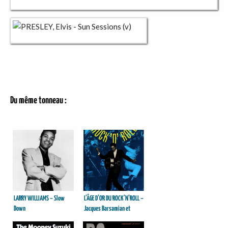
Du même tonneau :
LARRY WILLIAMS – Slow
L’ÂGE D’OR DU ROCK’N’ROLL –
Down
Jacques Barsamian et
François Jouffa