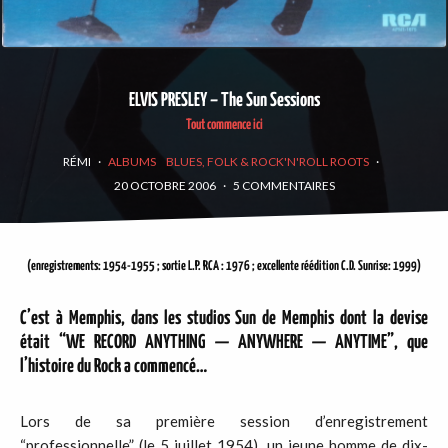
ELVIS PRESLEY – The Sun Sessions
Tout commence ici
RÉMI
·
ALBUMS
BLUES, FOLK & ROCK'N'ROLL ROOTS
·
20 OCTOBRE 2006
·
5 COMMENTAIRES
(enregistrements: 1954-1955 ; sortie L.P. RCA : 1976 ; excellente réédition C.D. Sunrise: 1999)
C’est à Memphis, dans les studios Sun de Memphis dont la devise
était “WE RECORD ANYTHING — ANYWHERE — ANYTIME”, que
l’histoire du Rock a commencé…
Lors de sa première session d’enregistrement
“professionnelle” (le 5 juillet 1954), un jeune homme de dix-