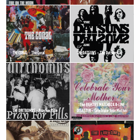
THE CORAL – The Coral
THE DATSUNS – The Datsuns
The EIGHTIES MATCHBOX B-LINE
THE DIRTBOMBS – Pray For Pills
DISASTER – Celebrate Your Mother