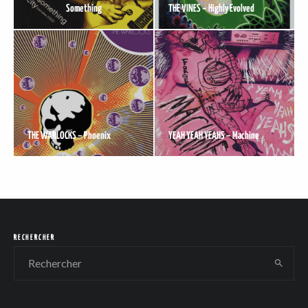
Something
THE VINES – Highly Evolved
THE WARLOCKS – Phoenix
YEAH YEAH YEAHS – Machine
RECHERCHER