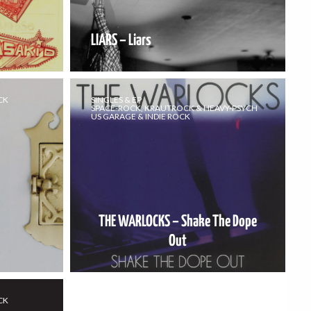
LIARS – Liars
CK
SINGLES & EP
SPACE-ROCK, KRAUTROCK & HEAVY-PSYCH
US GARAGE & INDIE ROCK
THE WARLOCKS – Shake The Dope
Out
CK