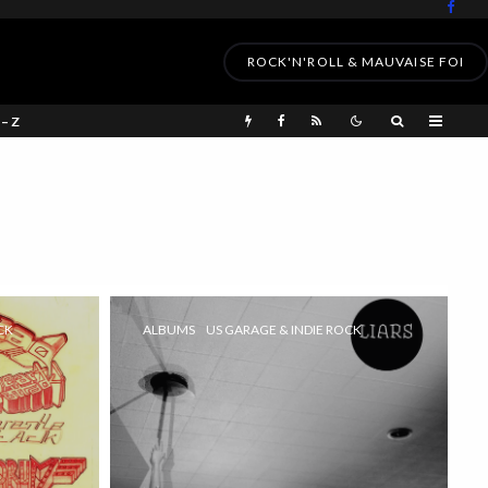
ROCK'N'ROLL & MAUVAISE FOI
 – Z
CK
ALBUMS
US GARAGE & INDIE ROCK