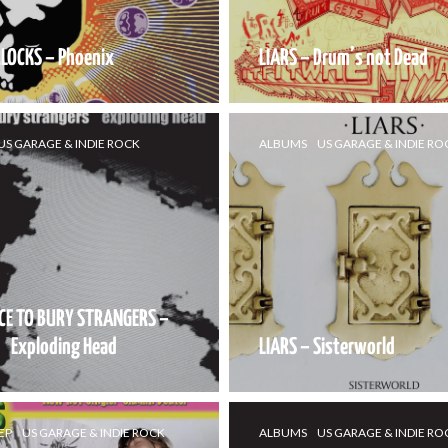
LOCKS – Phoenix
LIARS – Drum’s not Dead
US GARAGE & INDIE ROCK
ALBUMS
US GARAGE & INDIE RO
CE TO BURY STRANGERS –
Exploding Head
LIARS – Sisterworld
EP
US GARAGE & INDIE ROCK
ALBUMS
US GARAGE & INDIE RO