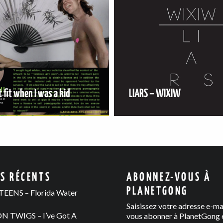
t fit when I was a kid
LIARS – WIXIW
ES RÉCENTS
ABONNEZ-VOUS À
PLANETGONG
EENS – Florida Water
Saisissez votre adresse e-ma
 TWIGS – I’ve Got A
vous abonner à PlanetGong e