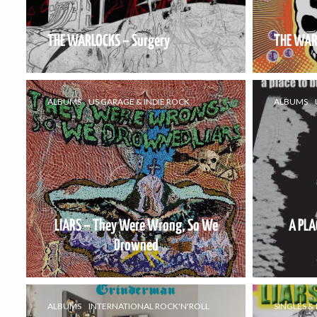
THE WARLOCKS – Surgery
THE WAR
ALBUMS
US GARAGE & INDIE ROCK
ALBUMS
LIARS – They Were Wrong, So We
A PLA
Drowned
ALBUMS
INTERNATIONAL ROCK'N'ROLL
SINGLES & 