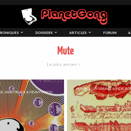
RONIQUES
DOSSIERS
ARTICLES
FORUM
A
Mute
Le plus ancien
ALBUMS
US GARAGE & INDIE RO
CK, KRAUTROCK & HEAVY-PSYCH