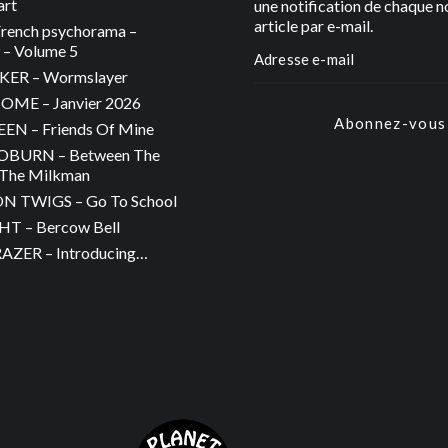
art
une notification de chaque n
article par e-mail.
rench psychorama –
– Volume 5
ER – Wormslayer
ME – Janvier 2026
Abonnez-vous
N – Friends Of Mine
OBURN – Between The
The Milkman
 TWIGS – Go To School
T – Bercow Bell
ZER – Introducing…