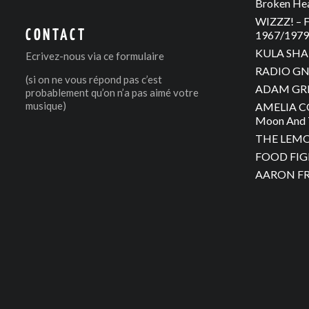
Broken He
WIZZZ! – F
CONTACT
1967/1979 
KULA SHAK
Ecrivez-nous via
ce formulaire
RADIO GNO
(si on ne vous répond pas c’est
ADAM GREE
probablement qu’on n’a pas aimé votre
musique)
AMELIA C
Moon And 
THE LEMON
FOOD FIGH
AARON FRA