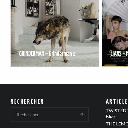
GRINDERMAN – Grinderman 2
LIARS – I
RECHERCHER
ARTICL
TWISTED T
Blues
THE LEMON