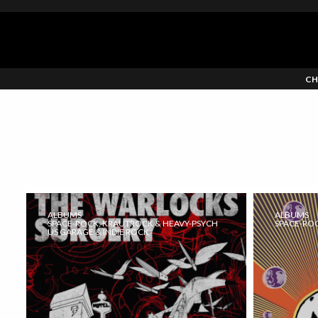
CH
ALBUMS
ALBUMS
SPACE-ROCK, KRAUTROCK & HEAVY-PSYCH
SPACE-RO
US GARAGE & INDIE ROCK