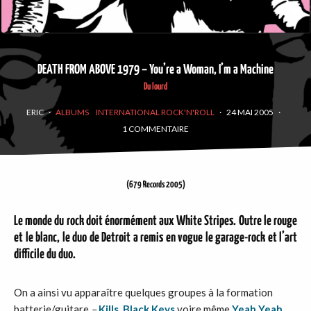
DEATH FROM ABOVE 1979 – You’re a Woman, I’m a Machine
Du lourd
ERIC
·
ALBUMS
INTERNATIONAL ROCK'N'ROLL
·
24 MAI 2005
·
1 COMMENTAIRE
(679 Records 2005)
Le monde du rock doit énormément aux
White Stripes
. Outre le rouge
et le blanc, le duo de Detroit a remis en vogue le garage-rock et l’art
difficile du duo.
On a ainsi vu apparaître quelques groupes à la formation
batterie/guitare
–
Kills
,
Black Keys
voire même
Yeah Yeah