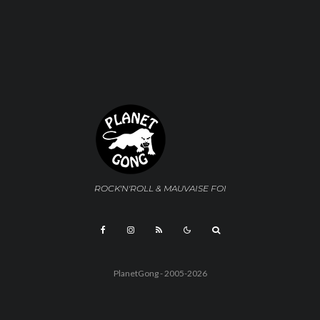
ROCK'N'ROLL & MAUVAISE FOI
PlanetGong - 2005-2026