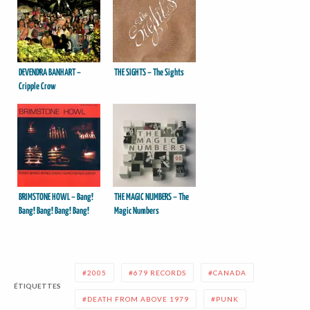
DEVENDRA BANHART –
THE SIGHTS – The Sights
Cripple Crow
BRIMSTONE HOWL – Bang!
THE MAGIC NUMBERS – The
Bang! Bang! Bang! Bang!
Magic Numbers
Bang!
2005
679 RECORDS
CANADA
ÉTIQUETTES
DEATH FROM ABOVE 1979
PUNK