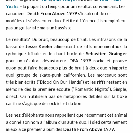
Yeahs
–
la plupart du temps pour un résultat convaincant. Les
canadiens
Death From Above 1979
s’inspirent de ces
modèles et sévissent en duo. Petite différence, ils n’emploient
pas un guitariste mais un bassiste.
Le résultat? Du bruit, beaucoup de bruit. Les infrasons de la
basse de
Jesse Keeler
alimentent de riffs monumentaux la
rythmique tribale et le chant hurlé de
Sebastien Grainger
pour un résultat dévastateur.
DFA 1979
rocke et prouve
qu’on peut faire beaucoup plus de bruit à deux que n’importe
quel groupe de skate-punk californien. Les morceaux sont
très bien écrits (“Blood On Our Hands”) et les riffs restent en
mémoire dès la première écoute (“Romantic Nights”). Simple,
direct. On n’utilisera pas de métaphores débiles sur la boxe
car il ne s’agit que de rock ici, et du bon​
Les nez d’éléphants nous rappellent que récemment cet animal
a donné son nom à l’album d’un autre duo. Il sied certainement
mieux à ce premier album des
Death From Above
1979
.