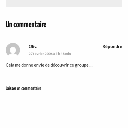
Un commentaire
Oliv.
Répondre
27 février 2006 à 5 h 48 min
Cela me donne envie de découvrir ce groupe …
Laisser un commentaire
DER