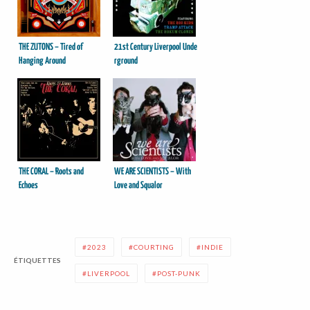
THE ZUTONS – Tired of
21st Century Liverpool Unde
Hanging Around
rground
THE CORAL – Roots and
WE ARE SCIENTISTS – With
Echoes
Love and Squalor
2023
COURTING
INDIE
ÉTIQUETTES
LIVERPOOL
POST-PUNK