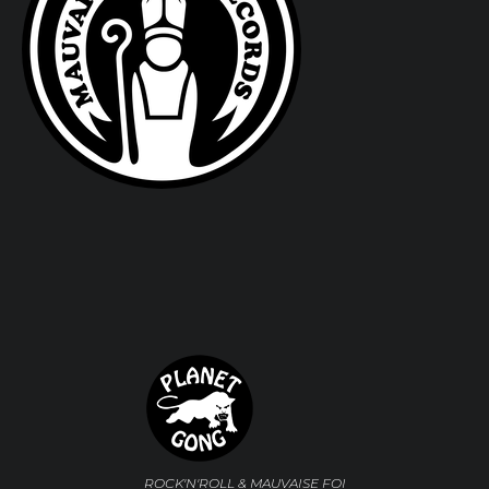
ROCK'N'ROLL & MAUVAISE FOI