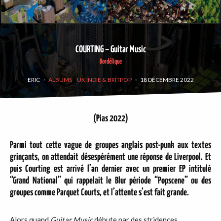
COURTING – Guitar Music
Bordélique
ERIC
·
ALBUMS
UK INDIE & BRITPOP
·
18 DÉCEMBRE 2022
(Pias 2022)
Parmi tout cette vague de groupes anglais post-punk aux textes
grinçants, on attendait désespérément une réponse de Liverpool. Et
puis Courting est arrivé l’an dernier avec un premier EP intitulé
“Grand National” qui rappelait le Blur période “Popscene” ou des
groupes comme Parquet Courts, et l’attente s’est fait grande.
Alors quand
Guitar Music
débute par des stridences