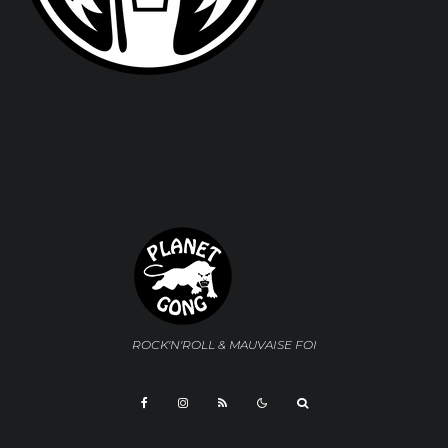
ROCK'N'ROLL & MAUVAISE FOI