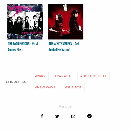
THE PADDINGTONS – First
THE WHITE STRIPES – Get
Comes First
Behind Me Satan!
2005
CANADA
HOT HOT HEAT
ÉTIQUETTES
NEW WAVE
SUB POP
Partager