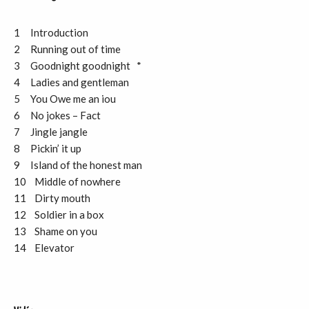
1 Introduction
2 Running out of time
3 Goodnight goodnight *
4 Ladies and gentleman
5 You Owe me an iou
6 No jokes – Fact
7 Jingle jangle
8 Pickin’ it up
9 Island of the honest man
10 Middle of nowhere
11 Dirty mouth
12 Soldier in a box
13 Shame on you
14 Elevator