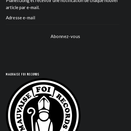
PlanetGong et recevoir une notification de chaque nouvel
article par e-mail.
Abonnez-vous
COM
MAUVAISE FOI RECORDS