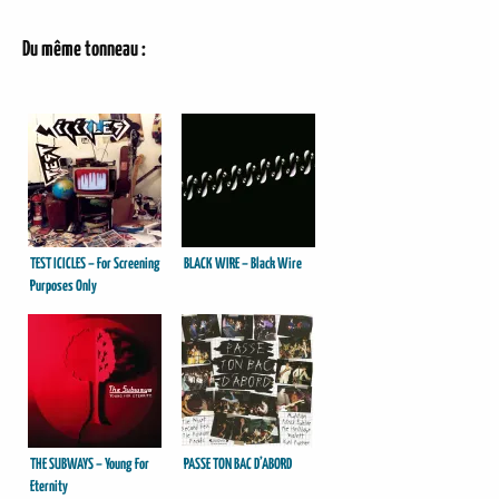
Du même tonneau :
TEST ICICLES – For Screening
BLACK WIRE – Black Wire
Purposes Only
THE SUBWAYS – Young For
PASSE TON BAC D’ABORD
Eternity