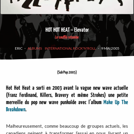
HOT HOT HEAT – Elevator
Le soufflé retombe
ERIC
·
ALBUMS
INTERNATIONAL ROCK'N'ROLL
·
9 MAI 2005
(Sub Pop 2005)
Hot Hot Heat a sorti en 2003 avant la vague new wave actuelle
(Franz Ferdinand, Killers, Bravery et même Strokes) une petite
merveille du pop new wave punkoïde avec l’album
Make Up The
Breakdown
.
Malheureusement, comme beaucoup de groupes actuels, les
canadiens peinent à transformer l’essai en nous livrant un