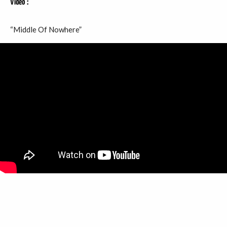
Vidéo
:
“Middle Of Nowhere”