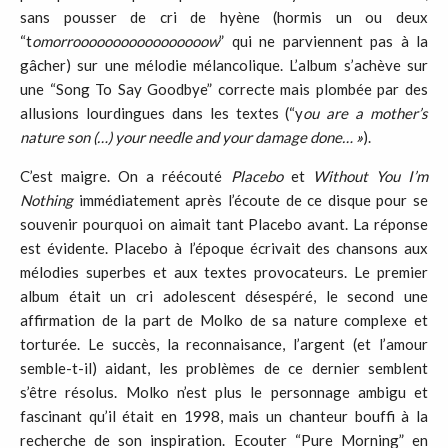
sans pousser de cri de hyène (hormis un ou deux
“t
omorrooooooooooooooooow
” qui ne parviennent pas à la
gâcher) sur une mélodie mélancolique. L’album s’achève sur
une “Song To Say Goodbye” correcte mais plombée par des
allusions lourdingues dans les textes (“y
ou are a mother’s
nature son (…) your needle and your damage done…
»
).
C’est maigre. On a réécouté
Placebo
et
Without You I’m
Nothing
immédiatement après l’écoute de ce disque pour se
souvenir pourquoi on aimait tant Placebo avant. La réponse
est évidente. Placebo à l’époque écrivait des chansons aux
mélodies superbes et aux textes provocateurs. Le premier
album était un cri adolescent désespéré, le second une
affirmation de la part de Molko de sa nature complexe et
torturée. Le succès, la reconnaisance, l’argent (et l’amour
semble-t-il) aidant, les problèmes de ce dernier semblent
s’être résolus. Molko n’est plus le personnage ambigu et
fascinant qu’il était en 1998, mais un chanteur bouffi à la
recherche de son inspiration. Ecouter “Pure Morning” en