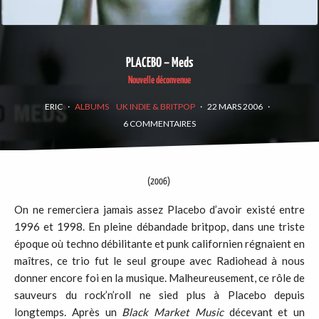
PLACEBO – Meds
Nouvelle déconvenue
ERIC
·
ALBUMS
UK INDIE & BRITPOP
·
22 MARS 2006
·
6 COMMENTAIRES
(2006)
On ne remerciera jamais assez Placebo d’avoir existé entre
1996 et 1998. En pleine débandade britpop, dans une triste
époque où techno débilitante et punk californien régnaient en
maîtres, ce trio fut le seul groupe avec Radiohead à nous
donner encore foi en la musique. Malheureusement, ce rôle de
sauveurs du rock’n’roll ne sied plus à Placebo depuis
longtemps. Après un
Black Market Music
décevant et un