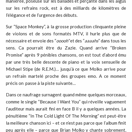
maniérée, poseuse sur les ballades et perçante dans les aigus
sur les refrains rock, est à des milliards de kilomètres de
l’élégance et de l’urgence des débuts.
Sur “Space Monkey”, à la grosse production clinquante pleine
de violons et de sons formatés MTV, il hurle plus que de
nécessaire et envoie des “
ooooh”
et des “
aaaahs
” dans tous les
sens. Ca pourrait être du Zazie. Quand arrive “Broken
Promise” après 9 pénibles chansons, on est tout d’abord ému
par une très belle descente de piano et la voix sensuelle de
Michael Stipe (de R.E.M.)… jusqu’à ce que Molko arrive pour
un refrain martelé proche des groupes emo. A ce moment
précis on passe à la piste suivante…
Dans ce naufrage surnagent quand même quelques morceaux,
comme le single “Because I Want You” qui réveille vaguement
l’auditeur mais aurait fini en face B il y a quelques années. La
pénultième “In The Cold Light Of The Morning” est peut-être
la meilleure chanson ici – et ce n’est pas parce que l’album finit
peu après elle – parce que Brian Molko y chante sobrement,