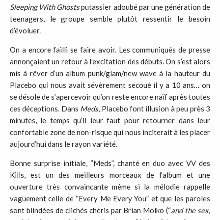
Sleeping With Ghosts
putassier adoubé par une génération de
teenagers, le groupe semble plutôt ressentir le besoin
d’évoluer.
On a encore failli se faire avoir. Les communiqués de presse
annonçaient un retour à l’excitation des débuts. On s’est alors
mis à rêver d’un album punk/glam/new wave à la hauteur du
Placebo qui nous avait sévèrement secoué il y a 10 ans… on
se désole de s’apercevoir qu’on reste encore naïf après toutes
ces déceptions. Dans
Meds
, Placebo font illusion à peu près 3
minutes, le temps qu’il leur faut pour retourner dans leur
confortable zone de non-risque qui nous inciterait à les placer
aujourd’hui dans le rayon variété.
Bonne surprise initiale, “Meds”, chanté en duo avec VV des
Kills, est un des meilleurs morceaux de l’album et une
ouverture très convaincante même si la mélodie rappelle
vaguement celle de “Every Me Every You” et que les paroles
sont blindées de clichés chéris par Brian Molko (“
and the sex,