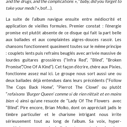
and the drugs, and the complications
»
, “
baby, did you forget to
take your meds?
»
, bof…).
La suite de l’album navigue ensuite entre médiocrité et
application de vieilles formules. Premier constat : l’énergie
promise est plutôt absente de ce disque qui fait la part belle
aux ballades et aux complaintes aigres-douces rasoir. Les
chansons fonctionnent quasiment toutes sur le même principe
: couplets lents puis refrains beuglés avec arrivée massive de
lourdes guitares grossières (“Infra Red”, “Blind”, “Broken
Promise”,”One Of A Kind”). Cet façon d’écrire, chère aux Pixies,
fonctionne assez mal ici. Le groupe nous sort aussi une ou
deux ballades déjà entendues dans leurs précédents (“Follow
The Cops Back Home”, “Pierrot The Clown” ou plutôt
“
refaisons ‘Burger Queen’ comme si de rien n’était et en moins
bien
»
) ainsi qu’une resucée de “Lady Of The Flowers avec
“Blind”. Pire encore, Brian Molko, dont on appréciait jadis le
timbre particulier et le charisme intrigant nous irrite
sérieusement tout au long de l’album. Sa voix, hyper-