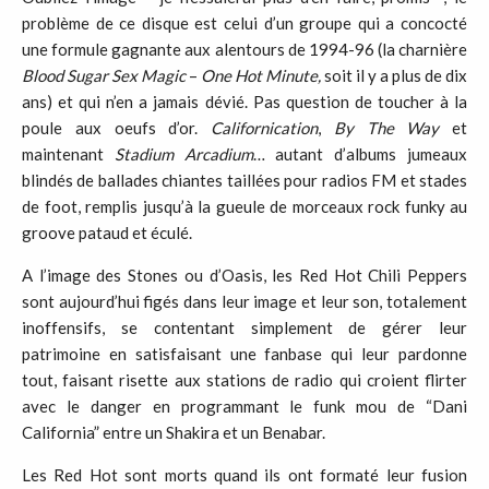
problème de ce disque est celui d’un groupe qui a concocté
une formule gagnante aux alentours de 1994-96 (la charnière
Blood
Sugar Sex Magic
–
One Hot Minute,
soit il y a plus de dix
ans) et qui n’en a jamais dévié. Pas question de toucher à la
poule aux oeufs d’or.
Californication
,
By The
Way
et
maintenant
Stadium Arcadium
… autant d’albums jumeaux
blindés de ballades chiantes taillées pour radios FM et stades
de foot, remplis jusqu’à la gueule de morceaux rock funky au
groove pataud et éculé.
A l’image des Stones ou d’Oasis, les Red Hot Chili Peppers
sont aujourd’hui figés dans leur image et leur son, totalement
inoffensifs, se contentant simplement de gérer leur
patrimoine en satisfaisant une fanbase qui leur pardonne
tout, faisant risette aux stations de radio qui croient flirter
avec le danger en programmant le funk mou de “Dani
California” entre un Shakira et un Benabar.
Les Red Hot sont morts quand ils ont formaté leur fusion