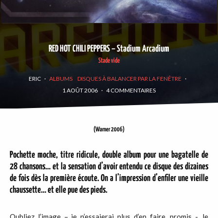
RED HOT CHILI PEPPERS – Stadium Arcadium
Stade vide
ERIC
·
ALBUMS
DISQUES À BALANCER PAR LA FENÊTRE
·
1 AOÛT 2006
·
4 COMMENTAIRES
(Warner 2006)
Pochette moche, titre ridicule, double album pour une bagatelle de
28 chansons… et la sensation d’avoir entendu ce disque des dizaines
de fois dès la première écoute. On a l’impression d’enfiler une vieille
chaussette… et elle pue des pieds.
Oubliez l’image – je n’essaierai plus d’en faire, promis -, le