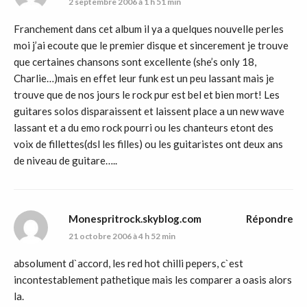
2 septembre 2006 à 1 h 51 min
Franchement dans cet album il ya a quelques nouvelle perles
moi j’ai ecoute que le premier disque et sincerement je trouve
que certaines chansons sont excellente (she’s only 18,
Charlie…)mais en effet leur funk est un peu lassant mais je
trouve que de nos jours le rock pur est bel et bien mort! Les
guitares solos disparaissent et laissent place a un new wave
lassant et a du emo rock pourri ou les chanteurs etont des
voix de fillettes(dsl les filles) ou les guitaristes ont deux ans
de niveau de guitare…..
Monespritrock.skyblog.com
Répondre
21 octobre 2006 à 4 h 52 min
absolument d`accord, les red hot chilli pepers, c`est
incontestablement pathetique mais les comparer a oasis alors
la.