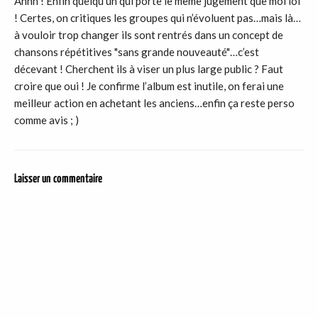
Ahhh ! Enfin quelqu’un qui porte le même jugement que moi lol
! Certes, on critiques les groupes qui n’évoluent pas…mais là…
à vouloir trop changer ils sont rentrés dans un concept de
chansons répétitives "sans grande nouveauté"…c’est
décevant ! Cherchent ils à viser un plus large public ? Faut
croire que oui ! Je confirme l’album est inutile, on ferai une
meilleur action en achetant les anciens…enfin ça reste perso
comme avis ; )
Laisser un commentaire
DER