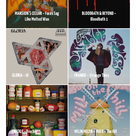
MANSION’S CELLAR – Faces Sag
BLOODBATH & BEYOND –
Like Melted Wax
Bloodbath 1
GLORIA – III
FRANKIE – Strange Tales
FRECKLE – Freckle
MELIN MELYN – Mill On The Hill