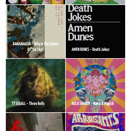
BANANAGUN – Why Is The Colour
Of The Sky?
AMEN DUNES – Death Jokes
TY SEGALL – Three Bells
KULA SHAKER – Natural Magick