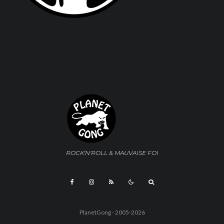
ROCK'N'ROLL & MAUVAISE FOI
PlanetGong - 2005-2026