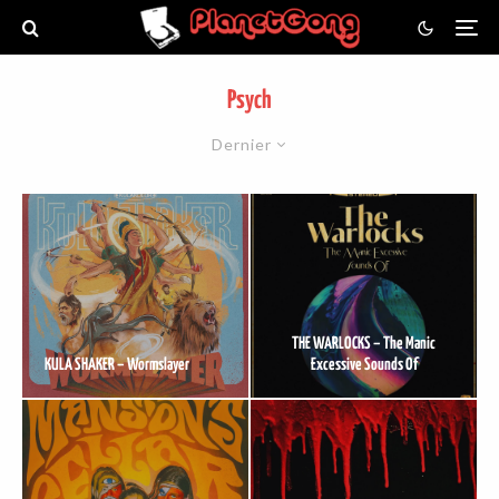
Psych
Dernier
THE WARLOCKS – The Manic
KULA SHAKER – Wormslayer
Excessive Sounds Of