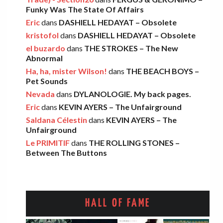
Funky Was The State Of Affairs
Eric
dans
DASHIELL HEDAYAT – Obsolete
THE LEMON TWIGS – Go To School
kristofol
dans
DASHIELL HEDAYAT – Obsolete
Léo
·
5 novembre 2025
el buzardo
dans
THE STROKES – The New
Abnormal
Ha, ha, mister Wilson!
dans
THE BEACH BOYS –
FOOD FIGHT – Bercow Bell
Pet Sounds
Nevada
dans
DYLANOLOGIE. My back pages.
Eric
·
2 novembre 2025
Eric
dans
KEVIN AYERS – The Unfairground
Saldana Célestin
dans
KEVIN AYERS – The
Unfairground
AARON FRAZER – Introducing…
Le PRIMITIF
dans
THE ROLLING STONES –
Léo
·
29 octobre 2025
Between The Buttons
HALL OF FAME