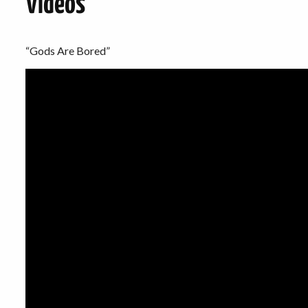
Vidéos
“Gods Are Bored”