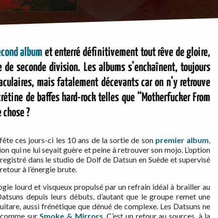
econd album
et enterré définitivement tout rêve de gloire,
e de seconde division. Les albums s’enchaînent, toujours
ulaires, mais fatalement décevants car on n’y retrouve
crétine de baffes hard-rock telles que “Motherfucker From
e chose ?
fête ces jours-ci les 10 ans de la sortie de son
premier album
,
on qui ne lui seyait guère et peine à retrouver son mojo. L’option
enregistré dans le studio de Dolf de Datsun en Suède et supervisé
etour à l’énergie brute.
ie lourd et visqueux propulsé par un refrain idéal à brailler au
 Datsuns depuis leurs débuts, d’autant que le groupe remet une
uitare, aussi frénétique que dénué de complexe. Les Datsuns ne
ck comme sur
Smoke & Mirrors
. C’est un retour au sources, à la