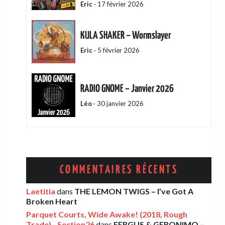
Eric
·
17 février 2026
KULA SHAKER – Wormslayer
Eric
·
5 février 2026
RADIO GNOME – Janvier 2026
Léo
·
30 janvier 2026
ADAM GREEN – Friends Of Mine
Eric
·
13 décembre 2025
COMMENTAIRES RÉCENTS
AMELIA COBURN – Between The Moon
Laetitia
dans
THE LEMON TWIGS – I’ve Got A
Broken Heart
And The Milkman
Parquet Courts, Wide Awake! (2018, Rough
Léo
·
9 décembre 2025
Trade) - Section26
dans
FERGUS & GERONIMO –