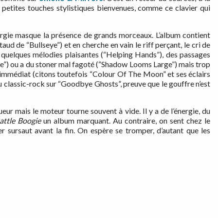
petites touches stylistiques bienvenues, comme ce clavier qui
ergie masque la présence de grands morceaux. L’album contient
aud de “Bullseye”) et e
n cherche en vain le riff perçant, le cri de
e quelques mélodies plaisantes (“Helping Hands”), des passages
ne”) ou a du stoner mal fagoté (“Shadow Looms Large”) mais trop
immédiat (citons toutefois “Colour Of The Moon” et ses éclairs
 classic-rock sur “Goodbye Ghosts”, preuve que le gouffre n’est
ueur mais le moteur tourne souvent à vide. Il y a de l’énergie, du
attle Boogie
un album marquant. Au contraire, on sent chez le
sursaut avant la fin. On espère se tromper, d’autant que les