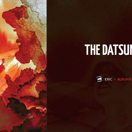
THE DATSUN
ERIC
·
ALBUMS