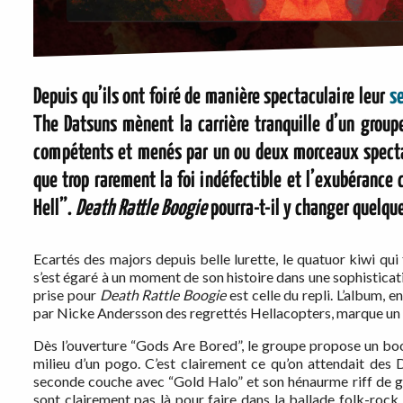
Depuis qu’ils ont foiré de manière spectaculaire leur
s
The Datsuns mènent la carrière tranquille d’un group
compétents et menés par un ou deux morceaux spectac
que trop rarement la foi indéfectible et l’exubérance 
Hell”.
Death Rattle Boogie
pourra-t-il y changer quelqu
Ecartés des majors depuis belle lurette, le quatuor kiwi qui 
s’est égaré à un moment de son histoire dans une sophisticati
prise pour
Death Rattle Boogie
est celle du repli. L’album, 
par Nicke Andersson des regrettés Hellacopters, marque un r
Dès l’ouverture “Gods Are Bored”, le groupe propose un boog
milieu d’un pogo. C’est clairement ce qu’on attendait des
seconde couche avec “Gold Halo” et son hénaurme riff de g
sont clairement pas là pour faire dans la ballade folk-ro