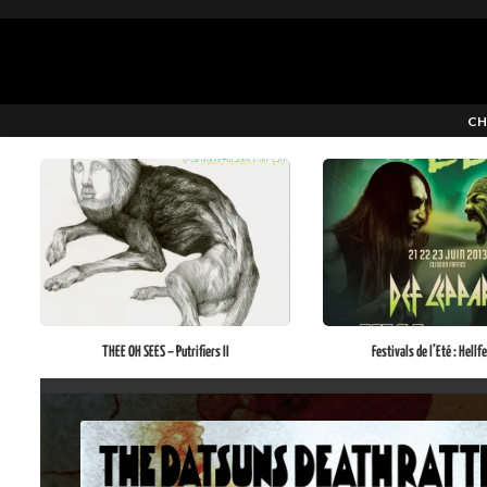
CH
THEE OH SEES – Putrifiers II
Festivals de l’Eté : Hell