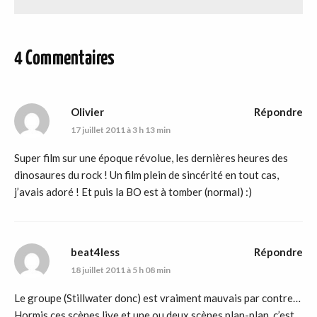
4 Commentaires
Olivier
Répondre
17 juillet 2011 à 3 h 13 min
Super film sur une époque révolue, les dernières heures des
dinosaures du rock ! Un film plein de sincérité en tout cas,
j’avais adoré ! Et puis la BO est à tomber (normal) :)
beat4less
Répondre
18 juillet 2011 à 5 h 08 min
Le groupe (Stillwater donc) est vraiment mauvais par contre…
Hormis ces scènes live et une ou deux scènes plan-plan, c’est