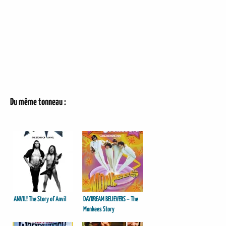
Du même tonneau :
ANVIL! The Story of Anvil
DAYDREAM BELIEVERS – The
Monkees Story