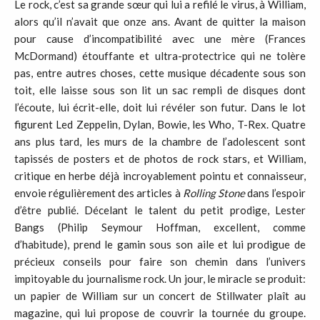
Le rock, c’est sa grande sœur qui lui a refilé le virus, à William,
alors qu’il n’avait que onze ans. Avant de quitter la maison
pour cause d’incompatibilité avec une mère (Frances
McDormand) étouffante et ultra-protectrice qui ne tolère
pas, entre autres choses, cette musique décadente sous son
toit, elle laisse sous son lit un sac rempli de disques dont
l’écoute, lui écrit-elle, doit lui révéler son futur. Dans le lot
figurent Led Zeppelin, Dylan, Bowie, les Who, T-Rex. Quatre
ans plus tard, les murs de la chambre de l’adolescent sont
tapissés de posters et de photos de rock stars, et William,
critique en herbe déjà incroyablement pointu et connaisseur,
envoie régulièrement des articles à
Rolling Stone
dans l’espoir
d’être publié. Décelant le talent du petit prodige, Lester
Bangs (Philip Seymour Hoffman, excellent, comme
d’habitude), prend le gamin sous son aile et lui prodigue de
précieux conseils pour faire son chemin dans l’univers
impitoyable du journalisme rock. Un jour, le miracle se produit:
un papier de William sur un concert de Stillwater plaît au
magazine, qui lui propose de couvrir la tournée du groupe.