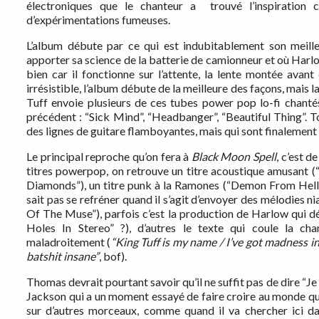
électroniques que le chanteur a trouvé l’inspiration c
d’expérimentations fumeuses.
L’album débute par ce qui est indubitablement son meill
apporter sa science de la batterie de camionneur et où Har
bien car il fonctionne sur l’attente, la lente montée avant
irrésistible, l’album débute de la meilleure des façons, mais 
Tuff envoie plusieurs de ces tubes power pop lo-fi chanté
précédent : “Sick Mind”, “Headbanger”, “Beautiful Thing”. Tou
des lignes de guitare flamboyantes, mais qui sont finalemen
Le principal reproche qu’on fera à
Black Moon Spell
, c’est 
titres powerpop, on retrouve un titre acoustique amusant (“
Diamonds”), un titre punk à la Ramones (“Demon From He
sait pas se refréner quand il s’agit d’envoyer des mélodies ni
Of The Muse”), parfois c’est la production de Harlow qui dér
Holes In Stereo” ?), d’autres le texte qui coule la c
maladroitement (
“King Tuff is my name / I’ve got madness in
batshit insane”
, bof).
Thomas devrait pourtant savoir qu’il ne suffit pas de dire “J
Jackson qui a un moment essayé de faire croire au monde qu’
sur d’autres morceaux, comme quand il va chercher ici da