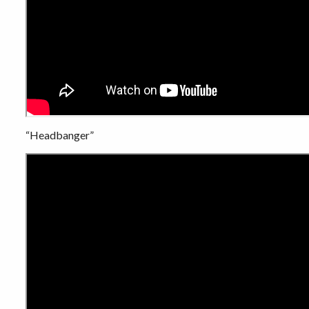
“Headbanger”