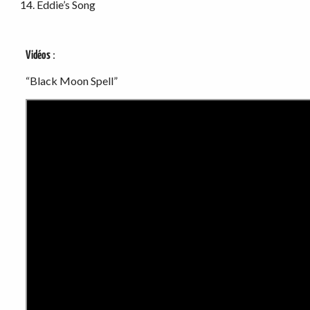
Eddie’s Song
:
Vidéos
“Black Moon Spell”