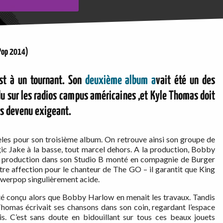
Pop 2014)
est à un tournant. Son
deuxième album a
vait été un des
du sur les radios campus américaines ,et Kyle Thomas doit
is devenu exigeant.
idèles pour son troisième album. On retrouve ainsi son groupe de
ic Jake à la basse, tout marcel dehors. A la production, Bobby
re production dans son Studio B monté en compagnie de Burger
tre affection pour le chanteur de The GO – il garantit que King
 powerpop singulièrement acide.
été conçu alors que Bobby Harlow en menait les travaux. Tandis
, Thomas écrivait ses chansons dans son coin, regardant l’espace
s. C’est sans doute en bidouillant sur tous ces beaux jouets