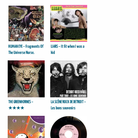
HUMAN EYE – Fragments Of
LIARS – It fit when I was a
The Universe Nurse.
kid
THE GREENHORNES –
LA SCÈNE ROCK DE DETROIT –
★★★★
Les bons souvenirs