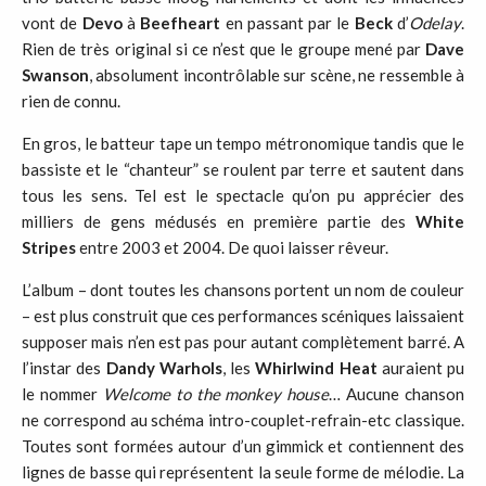
vont de
Devo
à
Beefheart
en passant par le
Beck
d’
Odelay
.
Rien de très original si ce n’est que le groupe mené par
Dave
Swanson
, absolument incontrôlable sur scène, ne ressemble à
rien de connu.
En gros, le batteur tape un tempo métronomique tandis que le
bassiste et le “chanteur” se roulent par terre et sautent dans
tous les sens. Tel est le spectacle qu’on pu apprécier des
milliers de gens médusés en première partie des
White
Stripes
entre 2003 et 2004. De quoi laisser rêveur.
L’album – dont toutes les chansons portent un nom de couleur
– est plus construit que ces performances scéniques laissaient
supposer mais n’en est pas pour autant complètement barré. A
l’instar des
Dandy Warhols
, les
Whirlwind Heat
auraient pu
le nommer
Welcome to the monkey house
… Aucune chanson
ne correspond au schéma intro-couplet-refrain-etc classique.
Toutes sont formées autour d’un gimmick et contiennent des
lignes de basse qui représentent la seule forme de mélodie. La