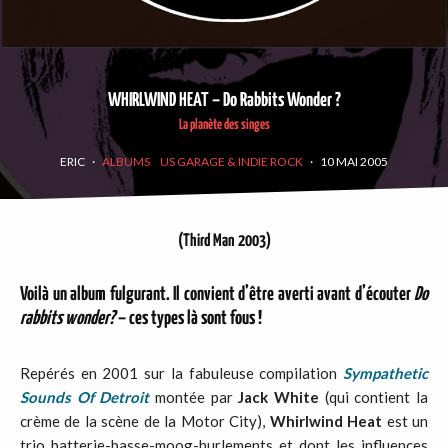
WHIRLWIND HEAT – Do Rabbits Wonder ?
La planète des singes
ERIC
·
ALBUMS
US GARAGE & INDIE ROCK
·
10 MAI 2005
(Third Man 2003)
Voilà un album fulgurant. Il convient d’être averti avant d’écouter
Do
rabbits wonder?
– ces types là sont fous !
Repérés en 2001 sur la fabuleuse compilation
Sympathetic
Sounds Of Detroit
montée par
Jack White
(qui contient la
crème de la scène de la Motor City),
Whirlwind Heat
est un
trio batterie-basse-moog-hurlements et dont les influences