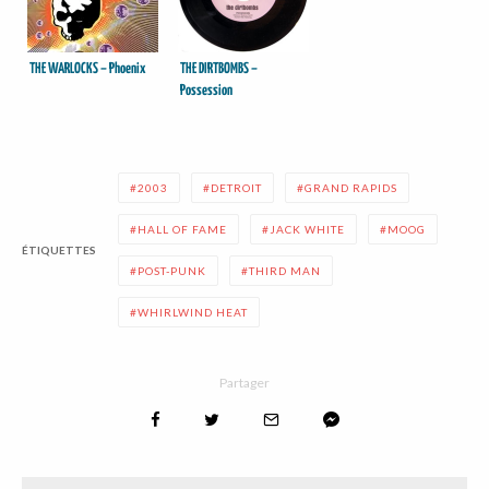
THE WARLOCKS – Phoenix
THE DIRTBOMBS –
Possession
2003
DETROIT
GRAND RAPIDS
HALL OF FAME
JACK WHITE
MOOG
ÉTIQUETTES
POST-PUNK
THIRD MAN
WHIRLWIND HEAT
Partager