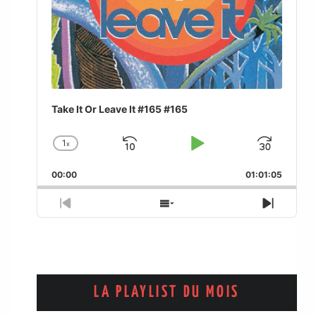
Take It Or Leave It #165 #165
1
x
Skip
Play
Jum
Change
Playback
Backward
Pause
Forw
00:00
Rate
01:01:05
Previous
Show
Next
Episode
Episodes
Episo
List
LA PLAYLIST DU MOIS