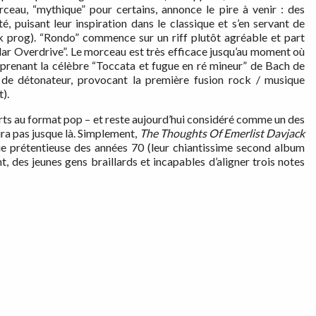
ceau, “mythique” pour certains, annonce le pire à venir : des
, puisant leur inspiration dans le classique et s’en servant de
ck prog). “Rondo” commence sur un riff plutôt agréable et part
llar Overdrive”. Le morceau est très efficace jusqu’au moment où
eprenant la célèbre “Toccata et fugue en ré mineur” de Bach de
a de détonateur, provocant la première fusion rock / musique
).
rts au format pop – et reste aujourd’hui considéré comme un des
ira pas jusque là. Simplement,
The Thoughts Of Emerlist Davjack
que prétentieuse des années 70 (leur chiantissime second album
, des jeunes gens braillards et incapables d’aligner trois notes