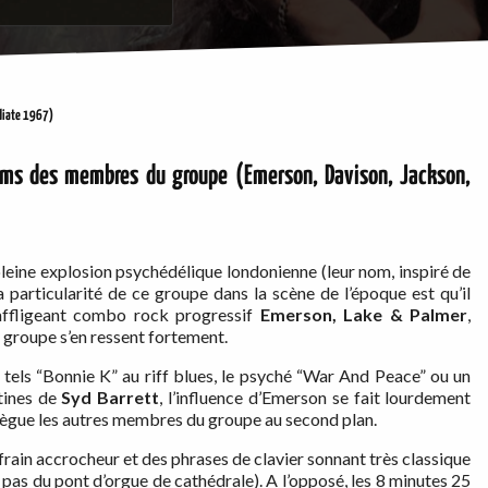
diate 1967)
noms des membres du groupe (Emerson, Davison, Jackson,
eine explosion psychédélique londonienne (leur nom, inspiré de
a particularité de ce groupe dans la scène de l’époque est qu’il
affligeant combo rock progressif
Emerson, Lake & Palmer
,
u groupe s’en ressent fortement.
 tels “Bonnie K” au riff blues, le psyché “War And Peace” ou un
tines de
Syd Barrett
, l’influence d’Emerson se fait lourdement
elègue les autres membres du groupe au second plan.
rain accrocheur et des phrases de clavier sonnant très classique
pas du pont d’orgue de cathédrale). A l’opposé, les 8 minutes 25