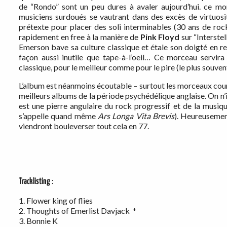
de “Rondo” sont un peu dures à avaler aujourd’hui. ce mor
musiciens surdoués se vautrant dans des excès de virtuosité
prétexte pour placer des soli interminables (30 ans de ro
rapidement en free à la manière de
Pink Floyd
sur “Interste
Emerson bave sa culture classique et étale son doigté en r
façon aussi inutile que tape-à-l’oeil… Ce morceau servir
classique, pour le meilleur comme pour le pire (le plus souvent
L’album est néanmoins écoutable – surtout les morceaux cou
meilleurs albums de la période psychédélique anglaise. On n’
est une pierre angulaire du rock progressif et de la musi
s’appelle quand même
Ars Longa Vita Brevis
). Heureusement
viendront bouleverser tout cela en 77.
Tracklisting
:
1. Flower king of flies
2. Thoughts of Emerlist Davjack *
3. Bonnie K