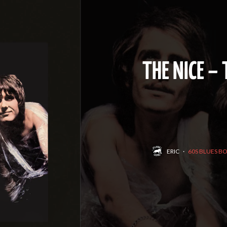
THE NICE – 
ERIC
·
60S BLUES B