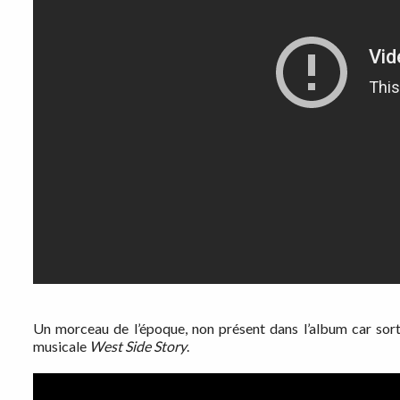
Un morceau de l’époque, non présent dans l’album car sort
musicale
West Side Story
.