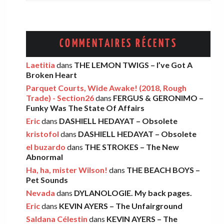
WIZZZ! – French psychorama –
1967/1979 – Volume 5
COMMENTAIRES RÉCENTS
Eric
·
17 février 2026
Laetitia
dans
THE LEMON TWIGS – I’ve Got A
Broken Heart
KULA SHAKER – Wormslayer
Parquet Courts, Wide Awake! (2018, Rough
Eric
·
5 février 2026
Trade) - Section26
dans
FERGUS & GERONIMO –
Funky Was The State Of Affairs
Eric
dans
DASHIELL HEDAYAT – Obsolete
RADIO GNOME – Janvier 2026
kristofol
dans
DASHIELL HEDAYAT – Obsolete
Léo
·
30 janvier 2026
el buzardo
dans
THE STROKES – The New
Abnormal
Ha, ha, mister Wilson!
dans
THE BEACH BOYS –
Pet Sounds
ADAM GREEN – Friends Of Mine
Nevada
dans
DYLANOLOGIE. My back pages.
Eric
·
13 décembre 2025
Eric
dans
KEVIN AYERS – The Unfairground
Saldana Célestin
dans
KEVIN AYERS – The