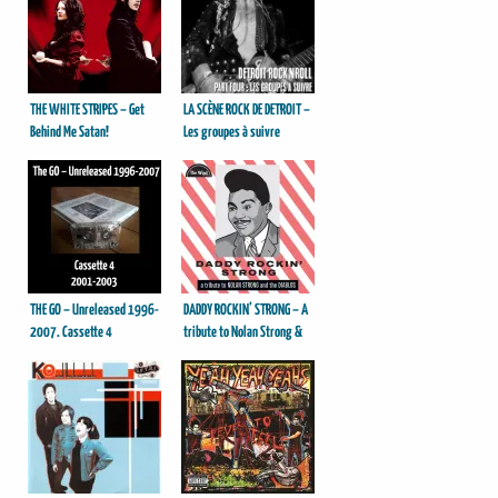
THE WHITE STRIPES – Get
LA SCÈNE ROCK DE DETROIT –
Behind Me Satan!
Les groupes à suivre
THE GO – Unreleased 1996-
DADDY ROCKIN’ STRONG – A
2007. Cassette 4
tribute to Nolan Strong &
The Diablos