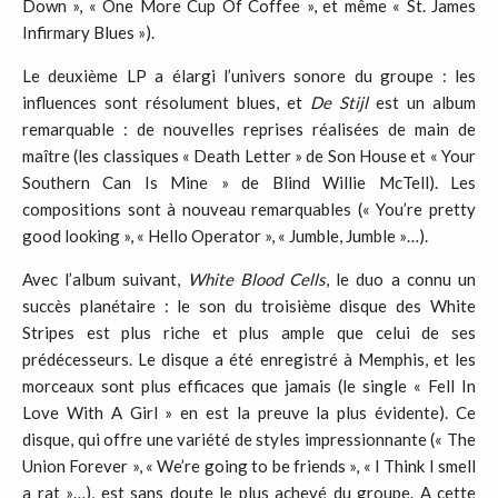
Down », « One More Cup Of Coffee », et même « St. James
Infirmary Blues »).
Le deuxième LP a élargi l’univers sonore du groupe : les
influences sont résolument blues, et
De Stijl
est un album
remarquable : de nouvelles reprises réalisées de main de
maître (les classiques « Death Letter » de Son House et « Your
Southern Can Is Mine » de Blind Willie McTell). Les
compositions sont à nouveau remarquables (« You’re pretty
good looking », « Hello Operator », « Jumble, Jumble »…).
Avec l’album suivant,
White Blood Cells
, le duo a connu un
succès planétaire : le son du troisième disque des White
Stripes est plus riche et plus ample que celui de ses
prédécesseurs. Le disque a été enregistré à Memphis, et les
morceaux sont plus efficaces que jamais (le single « Fell In
Love With A Girl » en est la preuve la plus évidente). Ce
disque, qui offre une variété de styles impressionnante (« The
Union Forever », « We’re going to be friends », « I Think I smell
a rat »…), est sans doute le plus achevé du groupe. A cette