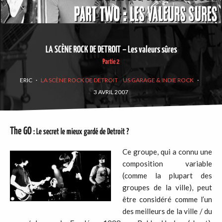
LA SCÈNE ROCK DE DETROIT – Les valeurs sûres
Partie 2
ERIC
·
LA SCÈNE ROCK DE DETROIT
US GARAGE & INDIE ROCK
·
3 AVRIL 2007
The GO
:
Le secret le mieux gardé de Detroit ?
Ce groupe, qui a connu une
composition variable
(comme la plupart des
groupes de la ville), peut
être considéré comme l’un
des meilleurs de la ville / du