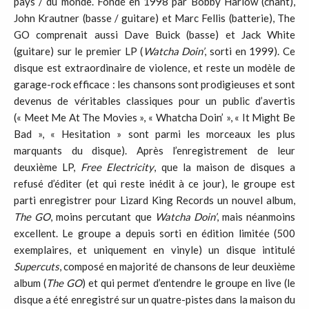
pays / du monde. Fondé en 1998 par Bobby Harlow (chant),
John Krautner (basse / guitare) et Marc Fellis (batterie), The
GO comprenait aussi Dave Buick (basse) et Jack White
(guitare) sur le premier LP (
Watcha Doin’
, sorti en 1999). Ce
disque est extraordinaire de violence, et reste un modèle de
garage-rock efficace : les chansons sont prodigieuses et sont
devenus de véritables classiques pour un public d’avertis
(« Meet Me At The Movies », « Whatcha Doin’ », « It Might Be
Bad », « Hesitation » sont parmi les morceaux les plus
marquants du disque). Après l’enregistrement de leur
deuxième LP,
Free Electricity
, que la maison de disques a
refusé d’éditer (et qui reste inédit à ce jour), le groupe est
parti enregistrer pour Lizard King Records un nouvel album,
The GO
, moins percutant que
Watcha Doin’
, mais néanmoins
excellent. Le groupe a depuis sorti en édition limitée (500
exemplaires, et uniquement en vinyle) un disque intitulé
Supercuts
, composé en majorité de chansons de leur deuxième
album (
The GO
) et qui permet d’entendre le groupe en live (le
disque a été enregistré sur un quatre-pistes dans la maison du