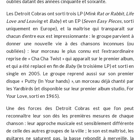
oubliés datant des années cinquante et soixante.
Les Detroit Cobras ont sorti trois LP (
Mink Rat or Rabbit
,
Life
Love and Leaving
et
Baby
) et un EP (
Seven Easy Pieces
, sorti
uniquement en Europe), et la maîtrise qui transparaît sur
chacun d’entre eux est impressionnante : le groupe parvient à
donner une nouvelle vie à des chansons inconnues (ou
oubliées) : leur morceau le plus connu est l’extraordinaire
reprise de « Cha Cha Twist » qui apparaît sur le premier album,
et qui a été replacé en fin de
Baby
(le troisième LP) et sorti en
single en 2005. Le groupe reprend aussi sur son premier
disque « Putty (In Your hands) », un morceau déjà chanté par
les Yardbirds (et disponible sur leur premier album studio, For
Your Love, sorti en 1965).
Une des forces des Detroit Cobras est que l’on peut
reconnaître leur son dès les premières mesures de chaque
chanson : leur approche musicale est sensiblement différente
de celle des autres groupes de la ville ; le son est maîtrisé, les
guitares ne saturent pas, la basse rebondit à merveille, la