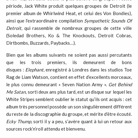
période, Jack White produit quelques groupes de Detroit (le
premier album de Whirlwind Heat, et celui des Von Bondies),
ainsi que l’extraordinaire compilation
Sympathetic Sounds Of
Detroit
, qui rassemble de nombreux groupes de cette ville
(Soledad Brothers, Ko & The Knockouts, Detroit Cobras,
Dirtbombs, Buzzards, Paybacks…).
Bien que les albums suivants ne soient pas aussi percutants
que les trois premiers, ils demeurent de bons
disques :
Elephant
, enregistré à Londres dans les studios Toe
Rag de Liam Watson, contient en effet d’excellents morceaux,
le plus connu demeurant « Seven Nation Army ».
Get Behind
Me Satan
, sorti deux ans plus tard, est un disque sur lequel les
White Stripes semblent oublier le statut qu’ils ont acquis : cet
album très personnel possède un son singulièrement différent
du reste de la discographie du groupe, et mérite d’être écouté.
Ecky Thump
, sorti il y a peu, s’avère quant à lui un retour aux
sources rock’n’roll attendu et bienvenu.