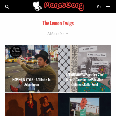
The Lemon Twigs
Aléatoire
ACTION NOW! A Paperface Zine
MOPING IN STYLE – A Tribute To
Benefit Tape for the Palestine
Adam Green
Children’s Relief Fund