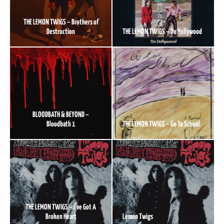
THE LEMON TWIGS – Brothers of
Destruction
THE LEMON TWIGS – Do Hollywood
BLOODBATH & BEYOND –
Bloodbath 1
THE LEMON TWIGS – Go To School
THE LEMON TWIGS – I’ve Got A
Broken Heart
Lemon Twigs