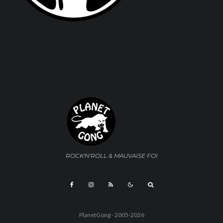
ROCK'N'ROLL & MAUVAISE FOI
PlanetGong - 2005-2026