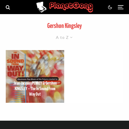
Gershon Kingsley
A to Z
Jean-Jacques PERREY & Gershon
KINGSLEY – The In Sound From
Way Out