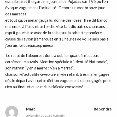
est allumé et il regarde le journal de Pujadas sur TV5 où l’on
évoque vaguement l’actualité . Dehors un mec bronzé joue
des maracas
et tout ça, ce mélange, ça lui donne des idées. Il se dit banco
on rentre à Paris et te torche vite fait dix autres chansons
esprit gauchiste avec de la salsa sur la tablette première
classe de l’avion (remarquez en 11 heures de vol je sais pas si
j’aurais fait beaucoup mieux).
Le reste de l’album est donc à oublier quand il n’est pas
carrément mauvais. Mention spéciale à “Identité Nationale”,
son refrain “y’en à marre ! y’en a marre!” ,
chanson-d’actualité-avec-un-an-de retard, très mal engagée
dès le départ avec cette diction vaguement rap, engagée pour
rien au final, et qui est d’un ridicule consommé.
DER
Marc
Répondre
29 janvier 2011 à 2 h 26 min