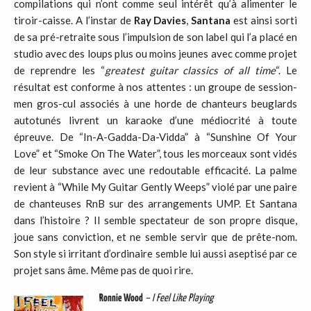
compilations qui n’ont comme seul intérêt qu’à alimenter le
tiroir-caisse. A l’instar de
Ray Davies
,
Santana
est ainsi sorti
de sa pré-retraite sous l’impulsion de son label qui l’a placé en
studio avec des loups plus ou moins jeunes avec comme projet
de reprendre les “
greatest guitar classics of all time
“. Le
résultat est conforme à nos attentes : un groupe de session-
men gros-cul associés à une horde de chanteurs beuglards
autotunés livrent un karaoke d’une médiocrité à toute
épreuve. De “In-A-Gadda-Da-Vidda” à “Sunshine Of Your
Love” et “Smoke On The Water”, tous les morceaux sont vidés
de leur substance avec une redoutable efficacité. La palme
revient à “While My Guitar Gently Weeps” violé par une paire
de chanteuses RnB sur des arrangements UMP. Et Santana
dans l’histoire ? Il semble spectateur de son propre disque,
joue sans conviction, et ne semble servir que de prête-nom.
Son style si irritant d’ordinaire semble lui aussi aseptisé par ce
projet sans âme. Même pas de quoi rire.
Ronnie Wood
– I Feel Like Playing