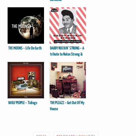
THE MOONS – Life On Earth
DADDY ROCKIN’ STRONG – A
tribute to Nolan Strong &
The Diablos
WOLF PEOPLE – Tidings
THE PIZAZZ – Get Out Of My
House
2010
BERNARD LAVILLIERS