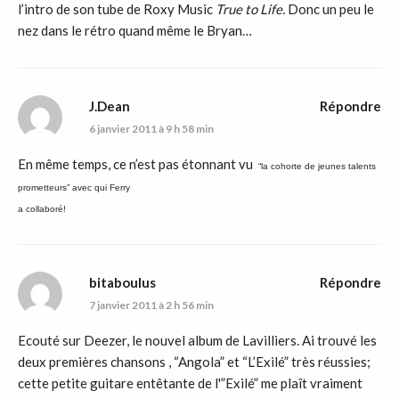
l’intro de son tube de Roxy Music
True to Life.
Donc un peu le
nez dans le rétro quand même le Bryan…
J.Dean
Répondre
6 janvier 2011 à 9 h 58 min
En même temps, ce n’est pas étonnant vu
“la cohorte de jeunes talents
prometteurs” avec qui Ferry
a collaboré!
bitaboulus
Répondre
7 janvier 2011 à 2 h 56 min
Ecouté sur Deezer, le nouvel album de Lavilliers. Ai trouvé les
deux premières chansons , “Angola” et “L’Exilé” très réussies;
cette petite guitare entêtante de l'”Exilé” me plaît vraiment