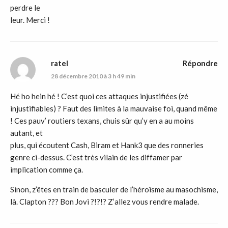
perdre le
leur. Merci !
ratel
Répondre
28 décembre 2010 à 3 h 49 min
Hé ho hein hé ! C’est quoi ces attaques injustifiées (zé
injustifiables) ? Faut des limites à la mauvaise foi, quand même
! Ces pauv’ routiers texans, chuis sûr qu’y en a au moins
autant, et
plus, qui écoutent Cash, Biram et Hank3 que des ronneries
genre ci-dessus. C’est très vilain de les diffamer par
implication comme ça.
Sinon, z’êtes en train de basculer de l’héroïsme au masochisme,
là. Clapton ??? Bon Jovi ?!?!? Z’allez vous rendre malade.