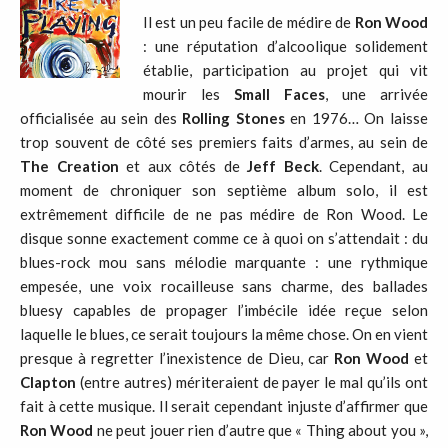
Il est un peu facile de médire de
Ron Wood
: une réputation d’alcoolique solidement
établie, participation au projet qui vit
mourir les
Small Faces
, une arrivée
officialisée au sein des
Rolling Stones
en 1976… On laisse
trop souvent de côté ses premiers faits d’armes, au sein de
The Creation
et aux côtés de
Jeff Beck
. Cependant, au
moment de chroniquer son septième album solo, il est
extrêmement difficile de ne pas médire de Ron Wood. Le
disque sonne exactement comme ce à quoi on s’attendait : du
blues-rock mou sans mélodie marquante : une rythmique
empesée, une voix rocailleuse sans charme, des ballades
bluesy capables de propager l’imbécile idée reçue selon
laquelle le blues, ce serait toujours la même chose. On en vient
presque à regretter l’inexistence de Dieu, car
Ron Wood
et
Clapton
(entre autres) mériteraient de payer le mal qu’ils ont
fait à cette musique. Il serait cependant injuste d’affirmer que
Ron Wood
ne peut jouer rien d’autre que « Thing about you »,