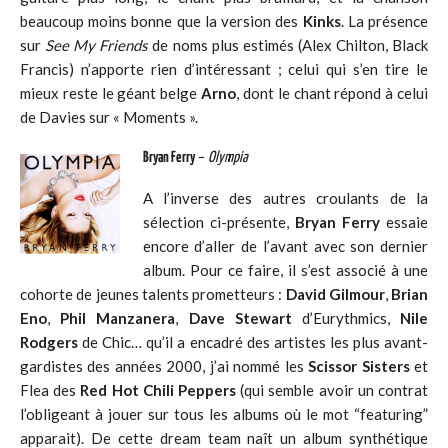
beaucoup moins bonne que la version des
Kinks
. La présence
sur
See My Friends
de noms plus estimés (Alex Chilton, Black
Francis) n’apporte rien d’intéressant ; celui qui s’en tire le
mieux reste le géant belge
Arno
, dont le chant répond à celui
de Davies sur « Moments ».
Bryan Ferry
–
Olympia
A l’inverse des autres croulants de la
sélection ci-présente,
Bryan Ferry
essaie
encore d’aller de l’avant avec son dernier
album. Pour ce faire, il s’est associé à une
cohorte de jeunes talents prometteurs :
David Gilmour
,
Brian
Eno
,
Phil Manzanera
,
Dave Stewart
d’Eurythmics,
Nile
Rodgers
de Chic… qu’il a encadré des artistes les plus avant-
gardistes des années 2000, j’ai nommé les
Scissor Sisters
et
Flea des
Red Hot Chili Peppers
(qui semble avoir un contrat
l’obligeant à jouer sur tous les albums où le mot “featuring”
apparait). De cette dream team naît un album synthétique