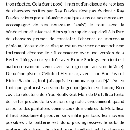
trop répétée. Cela étant posé, l’intérêt d’un disque de reprises
de chansons écrites par Ray Davies n’est pas évident : Ray
Davies réinterprète lui-même quelques-uns de ses morceaux,
accompagné de ses nouveaux “amis”, le tout avec la
bénédiction d’Universal. Alors qu’un rapide coup d’œil à la liste
de chansons permet de constater l’absence de morceaux
géniaux, l’écoute de ce disque est un exercice de masochisme
fortement déconseillé : il commence avec une version de «
Better Things » enregistrée avec
Bruce Springsteen
(qui est
malheureusement venu avec son groupe au son infâme).
Deuxième piste, « Celluloid Heroes », avec… Jon Bon Jovi et
Richie Sambora,dont j’ai appris le nom, mais qui a déjà sévi en
tant que guitariste au sein du groupe (justement honni)
Bon
Jovi
. La relecture de « You Really Got Me » de
Metallica
tente
de rester proche de la version originale : évidemment, quand
on porte des pantalons comme ceux de membres de Metallica,
il faut absolument prouver sa virilité par tous les moyens
possibles : la batterie est donc plus agressive, le solo de
guitare plus long, le chant plus braillard, et la chanson