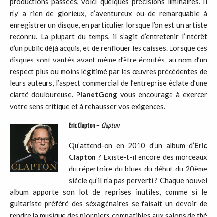
productions passées, voici quelques précisions liminaires. Il
n’y a rien de glorieux, d’aventureux ou de remarquable à
enregistrer un disque, en particulier lorsque l’on est un artiste
reconnu. La plupart du temps, il s’agit d’entretenir l’intérêt
d’un public déjà acquis, et de renflouer les caisses. Lorsque ces
disques sont vantés avant même d’être écoutés, au nom d’un
respect plus ou moins légitimé par les œuvres précédentes de
leurs auteurs, l’aspect commercial de l’entreprise éclate d’une
clarté douloureuse.
PlanetGong
vous encourage à exercer
votre sens critique et à rehausser vos exigences.
Eric Clapton
–
Clapton
Qu’attend-on en 2010 d’un album d’
Eric
Clapton
? Existe-t-il encore des morceaux
du répertoire du blues du début du 20ème
siècle qu’il n’a pas perverti ? Chaque nouvel
album apporte son lot de reprises inutiles, comme si le
guitariste préféré des séxagénaires se faisait un devoir de
rendre la musique des pionniers compatibles aux salons de thé