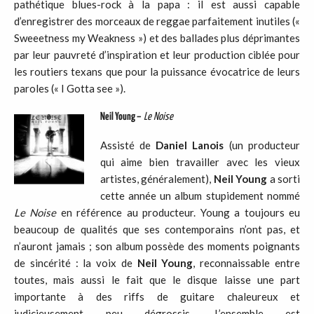
pathétique blues-rock à la papa : il est aussi capable
d’enregistrer des morceaux de reggae parfaitement inutiles («
Sweeetness my Weakness ») et des ballades plus déprimantes
par leur pauvreté d’inspiration et leur production ciblée pour
les routiers texans que pour la puissance évocatrice de leurs
paroles (« I Gotta see »).
Neil Young –
Le Noise
Assisté de
Daniel Lanois
(un producteur
qui aime bien travailler avec les vieux
artistes, généralement),
Neil Young
a sorti
cette année un album stupidement nommé
Le Noise
en référence au producteur. Young a toujours eu
beaucoup de qualités que ses contemporains n’ont pas, et
n’auront jamais ; son album possède des moments poignants
de sincérité : la voix de
Neil Young
, reconnaissable entre
toutes, mais aussi le fait que le disque laisse une part
importante à des riffs de guitare chaleureux et
judicieusement peu dégrossis. L’ensemble est