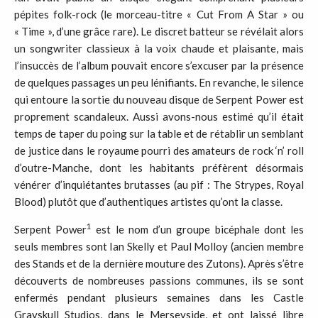
pépites folk-rock (le morceau-titre « Cut From A Star » ou
« Time », d’une grâce rare). Le discret batteur se révélait alors
un songwriter classieux à la voix chaude et plaisante, mais
l’insuccès de l’album pouvait encore s’excuser par la présence
de quelques passages un peu lénifiants. En revanche, le silence
qui entoure la sortie du nouveau disque de Serpent Power est
proprement scandaleux. Aussi avons-nous estimé qu’il était
temps de taper du poing sur la table et de rétablir un semblant
de justice dans le royaume pourri des amateurs de rock ‘n’ roll
d’outre-Manche, dont les habitants préfèrent désormais
vénérer d’inquiétantes brutasses (au pif : The Strypes, Royal
Blood) plutôt que d’authentiques artistes qu’ont la classe.
1
Serpent Power
est le nom d’un groupe bicéphale dont les
seuls membres sont Ian Skelly et Paul Molloy (ancien membre
des Stands et de la dernière mouture des Zutons). Après s’être
découverts de nombreuses passions communes, ils se sont
enfermés pendant plusieurs semaines dans les Castle
Grayskull Studios, dans le Merseyside, et ont laissé libre