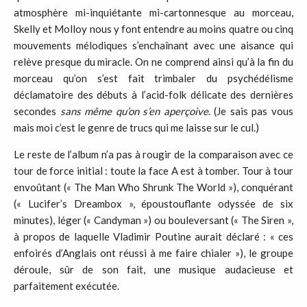
atmosphère mi-inquiétante mi-cartonnesque au morceau,
Skelly et Molloy nous y font entendre au moins quatre ou cinq
mouvements mélodiques s’enchaînant avec une aisance qui
relève presque du miracle. On ne comprend ainsi qu’à la fin du
morceau qu’on s’est fait trimbaler du psychédélisme
déclamatoire des débuts à l’acid-folk délicate des dernières
secondes
sans même qu’on s’en aperçoive
. (Je sais pas vous
mais moi c’est le genre de trucs qui me laisse sur le cul.)
Le reste de l’album n’a pas à rougir de la comparaison avec ce
tour de force initial : toute la face A est à tomber. Tour à tour
envoûtant (« The Man Who Shrunk The World »), conquérant
(« Lucifer’s Dreambox », époustouflante odyssée de six
minutes), léger (« Candyman ») ou bouleversant (« The Siren »,
à propos de laquelle Vladimir Poutine aurait déclaré : « ces
enfoirés d’Anglais ont réussi à me faire chialer »), le groupe
déroule, sûr de son fait, une musique audacieuse et
parfaitement exécutée.