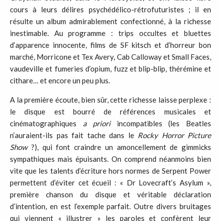
cours à leurs délires psychédélico-rétrofuturistes ; il en
résulte un album admirablement confectionné, à la richesse
inestimable. Au programme : trips occultes et bluettes
d’apparence innocente, films de SF kitsch et d’horreur bon
marché, Morricone et Tex Avery, Cab Calloway et Small Faces,
vaudeville et fumeries d’opium, fuzz et blip-blip, thérémine et
cithare… et encore un peu plus.
A la première écoute, bien sûr, cette richesse laisse perplexe :
le disque est bourré de références musicales et
cinématographiques
a priori
incompatibles (les Beatles
n’auraient-ils pas fait tache dans le
Rocky Horror Picture
Show
?), qui font craindre un amoncellement de gimmicks
sympathiques mais épuisants. On comprend néanmoins bien
vite que les talents d’écriture hors normes de Serpent Power
permettent d’éviter cet écueil : « Dr Lovecraft’s Asylum »,
première chanson du disque et véritable déclaration
d’intention, en est l’exemple parfait. Outre divers bruitages
qui viennent « illustrer » les paroles et confèrent leur