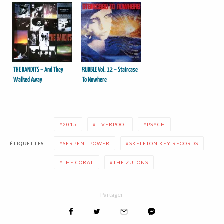
THE BANDITS – And They
RUBBLE Vol. 12 – Staircase
Walked Away
To Nowhere
2015
LIVERPOOL
PSYCH
ÉTIQUETTES
SERPENT POWER
SKELETON KEY RECORDS
THE CORAL
THE ZUTONS
Partager