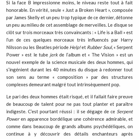
Si la face B impressionne moins, le niveau reste tout à fait
honorable. En vérité, seule « Just a Broken Heart », composée
par James Skelly et un peu trop typique de ce dernier, détonne
un peu au milieu de cet assemblage de merveilles. Le disque se
clôt sur trois morceaux très convaincants : « Life is a Ball » est
l’un de ces quelques morceaux très influencés par Harry
Nilsson ou les Beatles période
Help!
et
Rubber Soul
, « Serpent
Power » est le tube
jerk
de l’album et « The Vision » est un
nouvel exemple de la science musicale des deux hommes, qui
s’ingénient durant les 40 minutes du disque à redonner tout
son sens au terme « composition » par des structures
complexes demeurant malgré tout intrinsèquement pop.
Le pari des deux hommes était risqué, et il fallait faire preuve
de beaucoup de talent pour ne pas tout planter et paraître
indigeste. C’est pourtant réussi : il se dégage de ce
Serpent
Power
en apparence bordélique une cohérence admirable, et
comme dans beaucoup de grands albums psychédéliques, on
continue à y découvrir des détails enchanteurs après