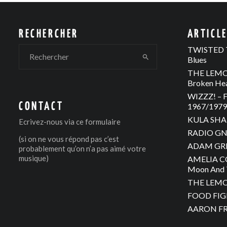
RECHERCHER
ARTICL
TWISTED T
Blues
THE LEMON
Broken He
WIZZZ! – F
CONTACT
1967/1979 
KULA SHAK
Ecrivez-nous via
ce formulaire
RADIO GNO
(si on ne vous répond pas c’est
ADAM GREE
probablement qu’on n’a pas aimé votre
musique)
AMELIA C
Moon And 
THE LEMON
FOOD FIGH
AARON FRA