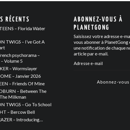
ES RÉCENTS
ABONNEZ-VOUS À
PLANETGONG
EENS – Florida Water
Saisissez votre adresse e-ma
 TWIGS – I’ve Got A
vous abonner à PlanetGong e
art
une notification de chaque n
article par e-mail.
rench psychorama –
– Volume 5
ER – Wormslayer
ME – Janvier 2026
Abonnez-vous
N – Friends Of Mine
OBURN – Between The
The Milkman
 TWIGS – Go To School
T – Bercow Bell
ZER – Introducing…