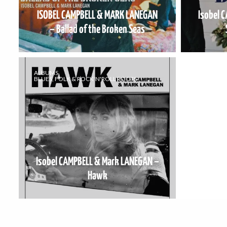
ISOBEL CAMPBELL & MARK LANEGAN
Isobel 
– Ballad of the Broken Seas
ALBUMS
BLUES, FOLK & ROCK'N'ROLL ROOTS
Isobel CAMPBELL & Mark LANEGAN –
Hawk