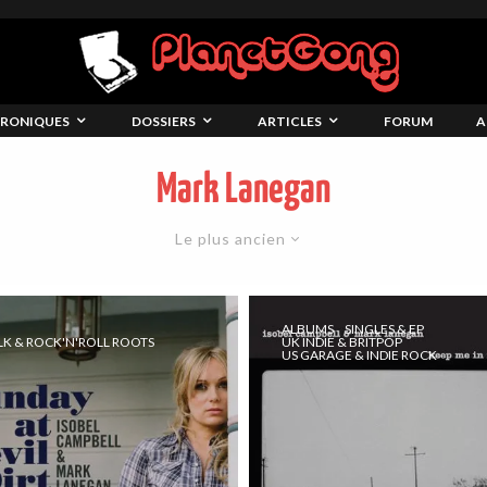
RONIQUES
DOSSIERS
ARTICLES
FORUM
A
Mark Lanegan
Le plus ancien
ALBUMS
SINGLES & EP
LK & ROCK'N'ROLL ROOTS
UK INDIE & BRITPOP
US GARAGE & INDIE ROCK