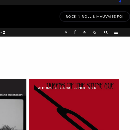
ROCK'N'ROLL & MAUVAISE FOI
 – Z
ALBUMS
US GARAGE & INDIE ROCK