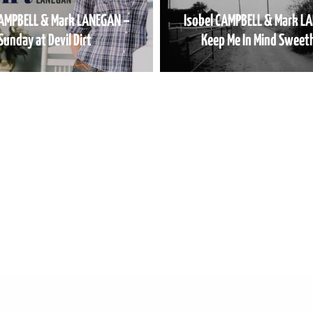
CAMPBELL & Mark LANEGAN –
Isobel CAMPBELL & Mark L
Sunday at Devil Dirt
Keep Me In Mind Sweet