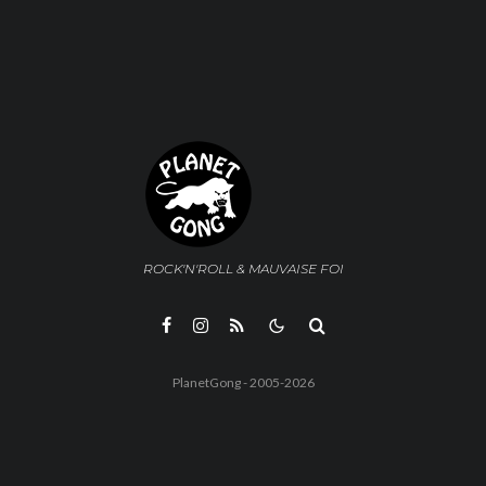
ROCK'N'ROLL & MAUVAISE FOI
PlanetGong - 2005-2026