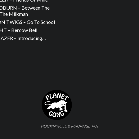
OBURN – Between The
The Milkman
 TWIGS – Go To School
T – Bercow Bell
ZER – Introducing…
ROCK'N'ROLL & MAUVAISE FOI