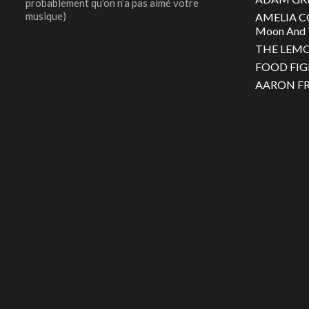
probablement qu’on n’a pas aimé votre
musique)
AMELIA C
Moon And 
THE LEMON
FOOD FIGH
AARON FRA