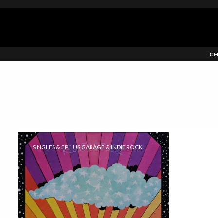
CH
SINGLES & EP
US GARAGE & INDIE ROCK