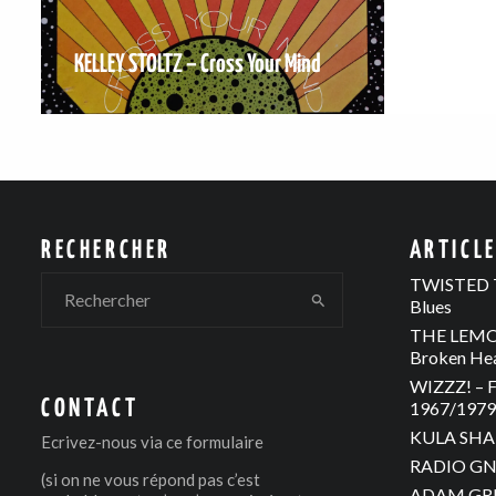
KELLEY STOLTZ – Cross Your Mind
RECHERCHER
ARTICL
TWISTED T
Blues
THE LEMON
Broken He
WIZZZ! – F
CONTACT
1967/1979 
KULA SHAK
Ecrivez-nous via
ce formulaire
RADIO GNO
(si on ne vous répond pas c’est
ADAM GREE