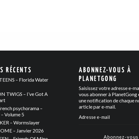
ES RÉCENTS
ABONNEZ-VOUS À
PLANETGONG
EENS – Florida Water
Saisissez votre adresse e-ma
 TWIGS – I’ve Got A
vous abonner à PlanetGong e
art
une notification de chaque n
article par e-mail.
rench psychorama –
– Volume 5
ER – Wormslayer
ME – Janvier 2026
Abonnez-vous
N – Friends Of Mine