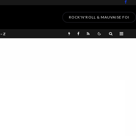
ROCK'N'ROLL & MAUVAISE FOI
 – Z