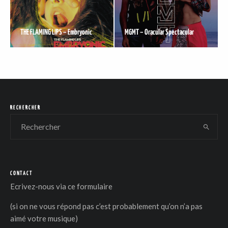
THE FLAMING LIPS – Embryonic
MGMT – Oracular Spectacular
DER
RECHERCHER
CONTACT
Ecrivez-nous via
ce formulaire
(si on ne vous répond pas c’est probablement qu’on n’a pas
aimé votre musique)