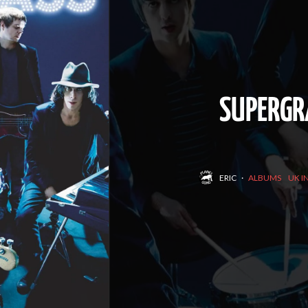
SUPERGR
ERIC
·
ALBUMS
UK I