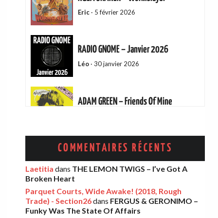
Eric
·
5 février 2026
RADIO GNOME – Janvier 2026
Léo
·
30 janvier 2026
ADAM GREEN – Friends Of Mine
Eric
·
13 décembre 2025
AMELIA COBURN – Between The Moon
COMMENTAIRES RÉCENTS
And The Milkman
Laetitia
dans
THE LEMON TWIGS – I’ve Got A
Léo
·
9 décembre 2025
Broken Heart
Parquet Courts, Wide Awake! (2018, Rough
Trade) - Section26
dans
FERGUS & GERONIMO –
THE LEMON TWIGS – Go To School
Funky Was The State Of Affairs