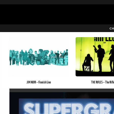
CH
JIM NOIR – Finnish Line
THE RIFLES – The Rifl