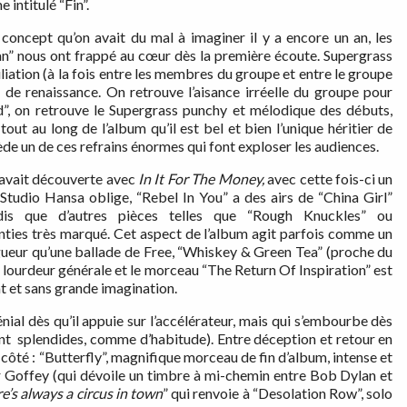
 intitulé “Fin”.
oncept qu’on avait du mal à imaginer il y a encore un an, les
” nous ont frappé au cœur dès la première écoute. Supergrass
iation (à la fois entre les membres du groupe et entre le groupe
 de renaissance. On retrouve l’aisance irréelle du groupe pour
”, on retrouve le Supergrass punchy et mélodique des débuts,
t au long de l’album qu’il est bel et bien l’unique héritier de
de un de ces refrains énormes qui font exploser les audiences.
n avait découverte avec
In It For The Money,
avec cette fois-ci un
Studio Hansa oblige, “Rebel In You” a des airs de “China Girl”
dis que d’autres pièces telles que “Rough Knuckles” ou
nties très marqué. Cet aspect de l’album agit parfois comme un
gueur qu’une ballade de Free, “Whiskey & Green Tea” (proche du
a lourdeur générale et le morceau “The Return Of Inspiration” est
t et sans grande imagination.
ial dès qu’il appuie sur l’accélérateur, mais qui s’embourbe dès
ant splendides, comme d’habitude). Entre déception et retour en
côté : “Butterfly”, magnifique morceau de fin d’album, intense et
r Goffey (qui dévoile un timbre à mi-chemin entre Bob Dylan et
e’s always a circus in town
” qui renvoie à “Desolation Row”, solo