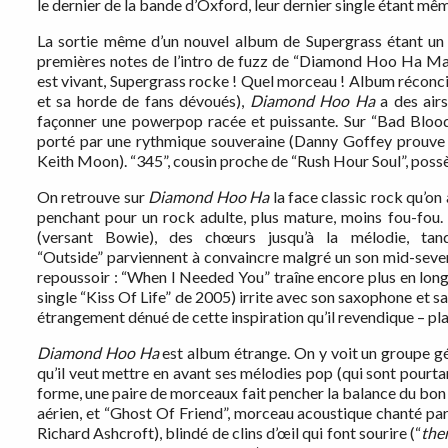
le dernier de la bande d’Oxford, leur dernier single étant même
La sortie même d’un nouvel album de Supergrass étant un c
premières notes de l’intro de fuzz de “Diamond Hoo Ha Man
est vivant, Supergrass rocke ! Quel morceau ! Album réconcil
et sa horde de fans dévoués),
Diamond Hoo Ha
a des airs
façonner une powerpop racée et puissante. Sur “Bad Blood
porté par une rythmique souveraine (Danny Goffey prouve tou
Keith Moon). “345”, cousin proche de “Rush Hour Soul”, possè
On retrouve sur
Diamond Hoo Ha
la face classic rock qu’o
penchant pour un rock adulte, plus mature, moins fou-fou. 
(versant Bowie), des chœurs jusqu’à la mélodie, tan
“Outside” parviennent à convaincre malgré un son mid-seve
repoussoir : “When I Needed You” traîne encore plus en lon
single “Kiss Of Life” de 2005) irrite avec son saxophone et s
étrangement dénué de cette inspiration qu’il revendique – pla
Diamond Hoo Ha
est album étrange. On y voit un groupe gén
qu’il veut mettre en avant ses mélodies pop (qui sont pourt
forme, une paire de morceaux fait pencher la balance du bon 
aérien, et “Ghost Of Friend”, morceau acoustique chanté pa
Richard Ashcroft), blindé de clins d’œil qui font sourire (“
ther