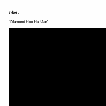
Vidéos
:
“Diamond Hoo Ha Man”