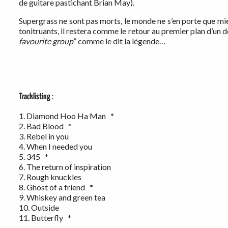
de guitare pastichant Brian May).
Supergrass ne sont pas morts, le monde ne s’en porte que mi
tonitruants, il restera comme le retour au premier plan d’un d
favourite group
” comme le dit la légende…
Tracklisting
:
1. Diamond Hoo Ha Man *
2. Bad Blood *
3. Rebel in you
4. When I needed you
5. 345 *
6. The return of inspiration
7. Rough knuckles
8. Ghost of a friend *
9. Whiskey and green tea
10. Outside
11. Butterfly *