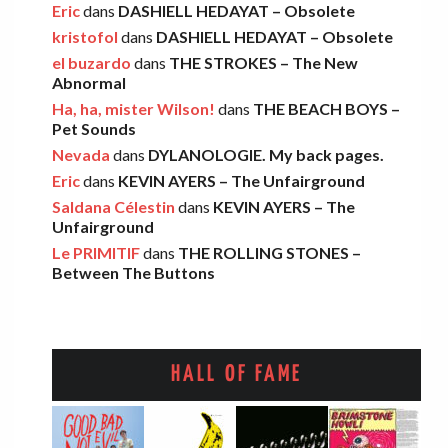
Léo
·
5 novembre 2025
Eric
dans
DASHIELL HEDAYAT – Obsolete
kristofol
dans
DASHIELL HEDAYAT – Obsolete
el buzardo
dans
THE STROKES – The New
Abnormal
FOOD FIGHT – Bercow Bell
Ha, ha, mister Wilson!
dans
THE BEACH BOYS –
Eric
·
2 novembre 2025
Pet Sounds
Nevada
dans
DYLANOLOGIE. My back pages.
Eric
dans
KEVIN AYERS – The Unfairground
AARON FRAZER – Introducing…
Saldana Célestin
dans
KEVIN AYERS – The
Léo
·
29 octobre 2025
Unfairground
Le PRIMITIF
dans
THE ROLLING STONES –
Between The Buttons
HALL OF FAME