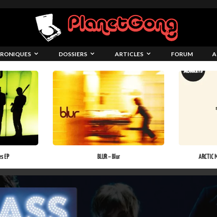
RONIQUES
DOSSIERS
ARTICLES
FORUM
A
es EP
BLUR – Blur
ARCTIC M