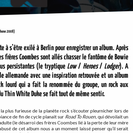
phone 2008)
te à s’être exilé à Berlin pour enregistrer un album. Après
s frères Coombes sont allés chasser le fantôme de Bowie
lus persistantes (le tryptique
Low
/
Heroes
/
Lodger
). A
tale allemande avec une inspiration retrouvée et un album
k lourd qui a fait la renommée du groupe, un rock aux
 du Thin White Duke se fait tout de même sentir.
la plus furieuse de la planète rock s’écouter pleurnicher lors de
ance de fin de cycle planait sur
Road To Rouen
, qui dévoilait un
adulte (le désarroi des frères Coombes lié à la perte de leur mère
sabusé de cet album nous a un moment laissé penser qu’il serait