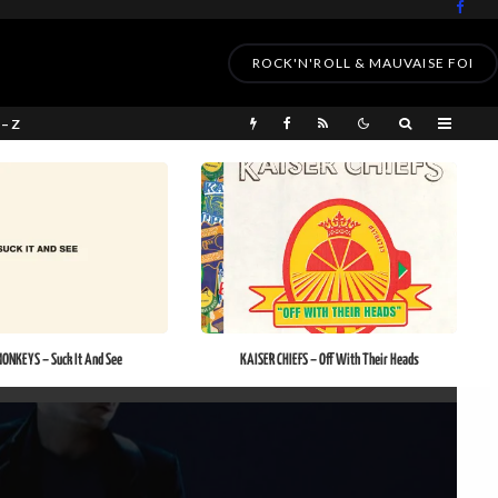
ROCK'N'ROLL & MAUVAISE FOI
 – Z
ONKEYS – Suck It And See
KAISER CHIEFS – Off With Their Heads